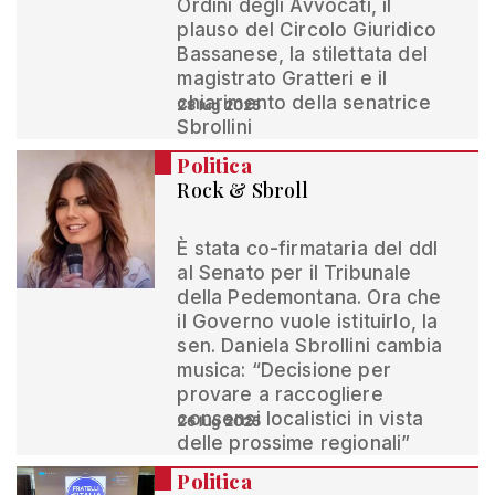
Ordini degli Avvocati, il
plauso del Circolo Giuridico
Bassanese, la stilettata del
magistrato Gratteri e il
chiarimento della senatrice
28 lug 2025
Sbrollini
Politica
Rock & Sbroll
È stata co-firmataria del ddl
al Senato per il Tribunale
della Pedemontana. Ora che
il Governo vuole istituirlo, la
sen. Daniela Sbrollini cambia
musica: “Decisione per
provare a raccogliere
consensi localistici in vista
26 lug 2025
delle prossime regionali”
Politica