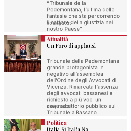
“Tribunale della
Pedemontana, l’ultima delle
fantasie che sta percorrendo
il settore della giustizia nel
30 mag 2025
nostro Paese”
Attualità
Un Foro di applausi
Tribunale della Pedemontana
grande protagonista in
negativo all’assemblea
dell’Ordine degli Avvocati di
Vicenza. Rimarcata l’assenza
degli avvocati bassanesi e
richiesto a più voci un
contraddittorio pubblico sul
05 apr 2025
Tribunale a Bassano
Politica
Italia Sì Italia No