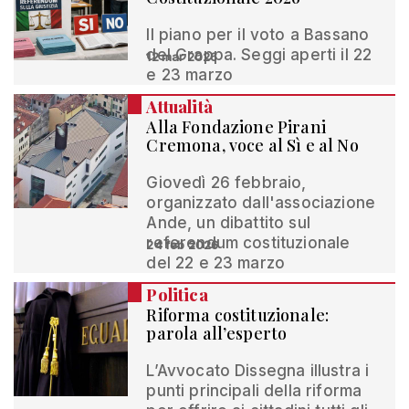
Il piano per il voto a Bassano
del Grappa. Seggi aperti il 22
12 mar 2026
e 23 marzo
Attualità
Alla Fondazione Pirani
Cremona, voce al Sì e al No
Giovedì 26 febbraio,
organizzato dall'associazione
Ande, un dibattito sul
referendum costituzionale
24 feb 2026
del 22 e 23 marzo
Politica
Riforma costituzionale:
parola all’esperto
L’Avvocato Dissegna illustra i
punti principali della riforma