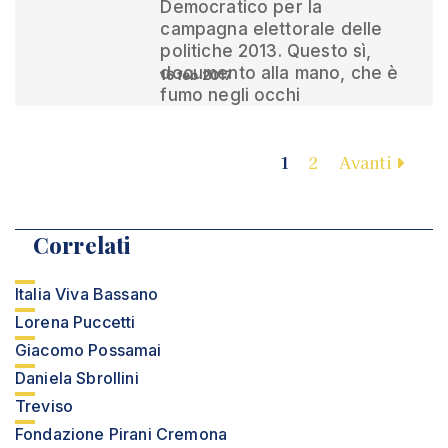
Democratico per la
campagna elettorale delle
politiche 2013. Questo sì,
documento alla mano, che è
16 feb 2017
fumo negli occhi
1
2
Avanti
Correlati
Italia Viva Bassano
Lorena Puccetti
Giacomo Possamai
Daniela Sbrollini
Treviso
Fondazione Pirani Cremona