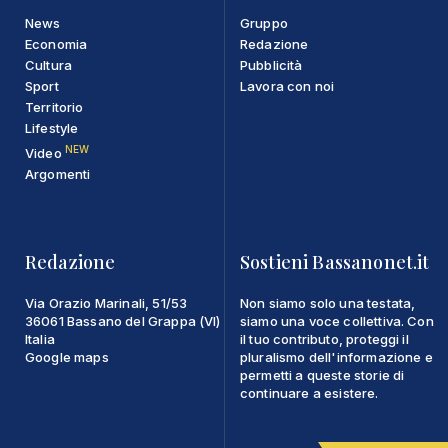
News
Gruppo
Economia
Redazione
Cultura
Pubblicità
Sport
Lavora con noi
Territorio
Lifestyle
NEW
Video
Argomenti
Redazione
Sostieni Bassanonet.it
Via Orazio Marinali, 51/53
Non siamo solo una testata,
36061 Bassano del Grappa (VI)
siamo una voce collettiva. Con
Italia
il tuo contributo, proteggi il
Google maps
pluralismo dell'informazione e
permetti a queste storie di
continuare a esistere.