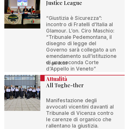
Justice League
“Giustizia è Sicurezza”:
incontro di Fratelli d’Italia al
Glamour. L’on. Ciro Maschio:
“Tribunale Pedemontana, il
disegno di legge del
Governo sarà collegato a un
emendamento sull’istituzione
di una seconda Corte
10 giu 2025
d’Appello in Veneto”
Attualità
All Toghe-ther
Manifestazione degli
avvocati vicentini davanti al
Tribunale di Vicenza contro
le carenze di organico che
rallentano la giustizia.