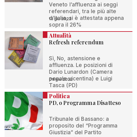
Veneto l’affluenza ai seggi
referendari, tra le più alte
d’Italia, si è attestata appena
13 giu 2022
sopra il 26%
Attualità
Refresh referendum
Sì, No, astensione e
affluenza. Le posizioni di
Dario Lunardon (Camera
penale vicentina) e Luigi
09 giu 2022
Tasca (PD)
Politica
PD, o Programma Disatteso
Tribunale di Bassano: a
proposito del “Programma
Giustizia” del Partito