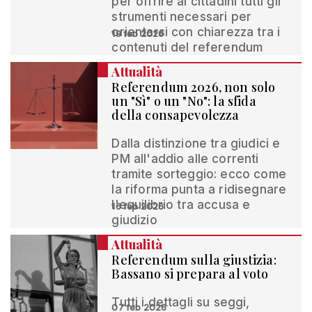
per offrire ai cittadini tutti gli
strumenti necessari per
orientarsi con chiarezza tra i
19 feb 2026
contenuti del referendum
Attualità
Referendum 2026, non solo
un "Sì" o un "No": la sfida
della consapevolezza
Dalla distinzione tra giudici e
PM all'addio alle correnti
tramite sorteggio: ecco come
la riforma punta a ridisegnare
l'equilibrio tra accusa e
16 feb 2026
giudizio
Attualità
Referendum sulla giustizia:
Bassano si prepara al voto
Tutti i dettagli su seggi,
07 feb 2026