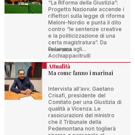
“La Riforma della Giustizia”:
Progetto Nazionale accende i
riflettori sulla legge di riforma
Meloni-Nordio e punta il dito
contro “le sentenze creative
e la politicizzazione di una
certa magistratura”. Da
Palamara agli…
14 nov 2024
Acchiappacitrulli
Attualità
Ma come fanno i marinai
Intervista all’avv. Gaetano
Crisafi, presidente del
Comitato per una Giustizia di
qualità a Vicenza. Le
rassicurazioni del ministro
che il Tribunale della
Pedemontana non toglierà