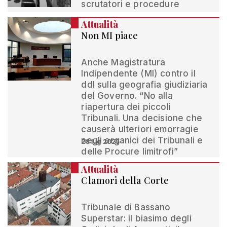
scrutatori e procedure
Attualità
Non MI piace
Anche Magistratura
Indipendente (MI) contro il
ddl sulla geografia giudiziaria
del Governo. “No alla
riapertura dei piccoli
Tribunali. Una decisione che
causerà ulteriori emorragie
negli organici dei Tribunali e
28 lug 2025
delle Procure limitrofi”
Attualità
Clamori della Corte
Tribunale di Bassano
Superstar: il biasimo degli