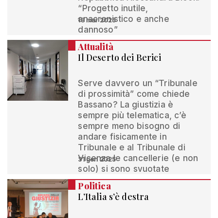
“Progetto inutile,
anacronistico e anche
18 mar 2025
dannoso”
Attualità
Il Deserto dei Berici
Serve davvero un “Tribunale
di prossimità” come chiede
Bassano? La giustizia è
sempre più telematica, c’è
sempre meno bisogno di
andare fisicamente in
Tribunale e al Tribunale di
Vicenza le cancellerie (e non
31 gen 2025
solo) si sono svuotate
Politica
L’Italia s’è destra