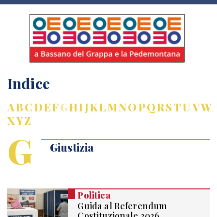
Indice
A
B
C
D
E
F
G
H
I
J
K
L
M
N
O
P
Q
R
S
T
U
V
W
X
Y
Z
G
Giustizia
Politica
Guida al Referendum
Costituzionale 2026