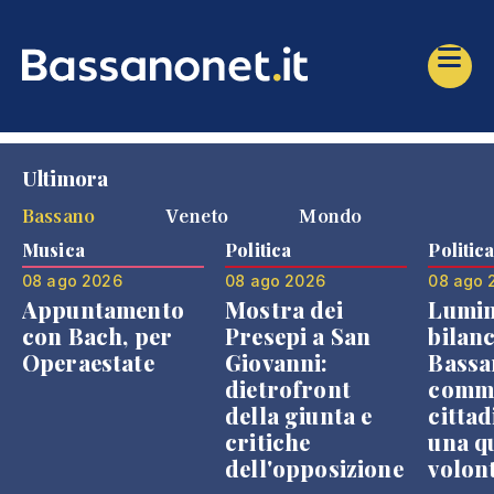
Ultimora
Bassano
Veneto
Mondo
Musica
Politica
Politic
08 ago 2026
08 ago 2026
08 ago 
Appuntamento
Mostra dei
Lumin
con Bach, per
Presepi a San
bilanc
Operaestate
Giovanni:
Bassa
dietrofront
comme
della giunta e
cittad
critiche
una q
dell'opposizione
volon