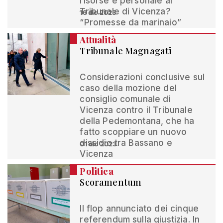
risorse e personale al
Tribunale di Vicenza?
16 dic 2023
“Promesse da marinaio”
Attualità
Tribunale Magnagati
Considerazioni conclusive sul
caso della mozione del
consiglio comunale di
Vicenza contro il Tribunale
della Pedemontana, che ha
fatto scoppiare un nuovo
dissidio tra Bassano e
01 dic 2023
Vicenza
Politica
Scoramentum
Il flop annunciato dei cinque
referendum sulla giustizia. In