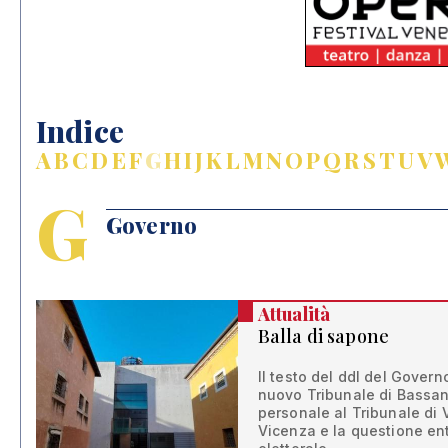
Indice
A
B
C
D
E
F
G
H
I
J
K
L
M
N
O
P
Q
R
S
T
U
V
G
Governo
Attualità
Balla di sapone
Il testo del ddl del Govern
nuovo Tribunale di Bassano
personale al Tribunale di 
Vicenza e la questione e