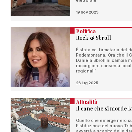
elettorale
19 nov 2025
Politica
Rock & Sbroll
È stata co-firmataria del d
Pedemontana. Ora che il Go
Daniela Sbrollini cambia m
raccogliere consensi locali
regionali”
26 lug 2025
Attualità
Il cane che si morde l
Quello che emerge nero su
l’istituzione del nuovo Tr
avverrà a scapito delle risor