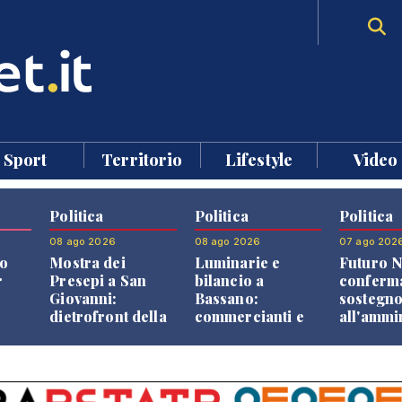
Sport
Territorio
Lifestyle
Video
Politica
Politica
Politica
08 ago 2026
08 ago 2026
07 ago 202
o
Mostra dei
Luminarie e
Futuro N
r
Presepi a San
bilancio a
conferma
Giovanni:
Bassano:
sostegn
dietrofront della
commercianti e
all'ammi
giunta e critiche
cittadini verso
Finco
dell'opposizione
una quota
volontaria