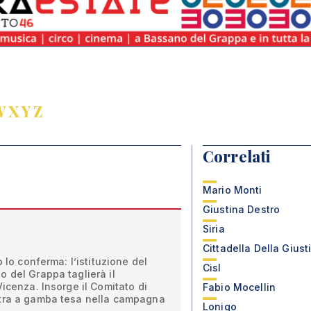
W
X
Y
Z
Correlati
Mario Monti
Giustina Destro
Siria
Cittadella Della Giust
o lo conferma: l’istituzione del
Cisl
 del Grappa taglierà il
Vicenza. Insorge il Comitato di
Fabio Mocellin
ntra a gamba tesa nella campagna
Lonigo