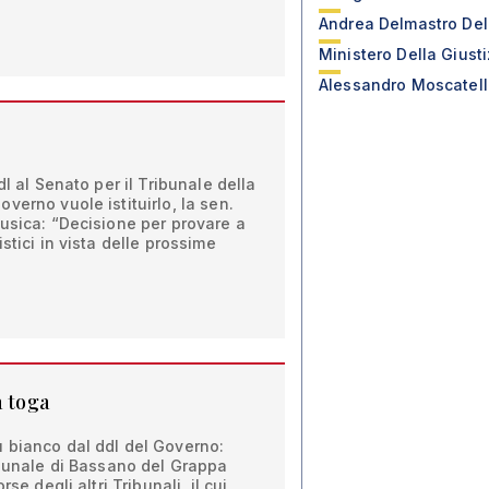
Andrea Delmastro Del
Ministero Della Giusti
Alessandro Moscatell
dl al Senato per il Tribunale della
verno vuole istituirlo, la sen.
usica: “Decisione per provare a
stici in vista delle prossime
a toga
 bianco dal ddl del Governo:
ibunale di Bassano del Grappa
se degli altri Tribunali, il cui