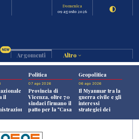
Domenica
09 agosto 2026
NEW
Argomenti
Altro
Politica
Geopolitica
6
07 ago 2026
06 ago 2026
azionale
Provincia di
Il Myanmar tra la
 il
Vicenza, oltre 70
guerra civile e gli
o
sindaci firmano il
interessi
nistrazione
patto per la "Casa
strategici dei
dei Comuni"
Paesi vicini