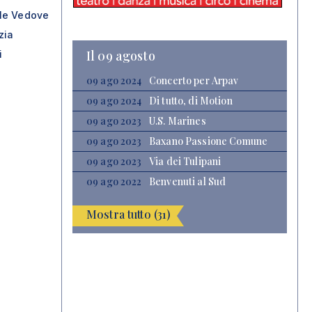
le Vedove
zia
Il 09 agosto
i
09 ago 2024
Concerto per Arpav
09 ago 2024
Di tutto, di Motion
09 ago 2023
U.S. Marines
09 ago 2023
Baxano Passione Comune
09 ago 2023
Via dei Tulipani
09 ago 2022
Benvenuti al Sud
Mostra tutto (31)