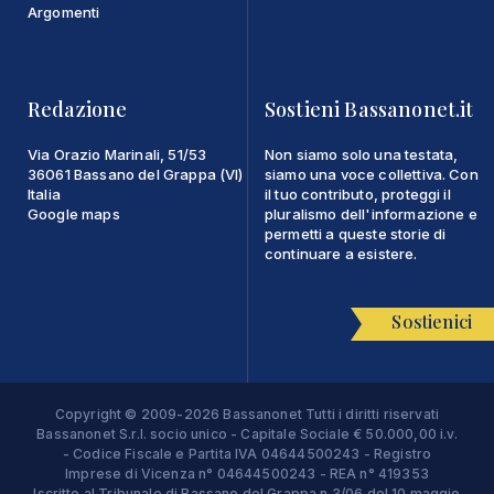
Argomenti
Redazione
Sostieni Bassanonet.it
Via Orazio Marinali, 51/53
Non siamo solo una testata,
36061 Bassano del Grappa (VI)
siamo una voce collettiva. Con
Italia
il tuo contributo, proteggi il
Google maps
pluralismo dell'informazione e
permetti a queste storie di
continuare a esistere.
Sostienici
Copyright © 2009-2026 Bassanonet Tutti i diritti riservati
Bassanonet S.r.l. socio unico - Capitale Sociale € 50.000,00 i.v.
- Codice Fiscale e Partita IVA 04644500243 - Registro
Imprese di Vicenza n° 04644500243 - REA n° 419353
Iscritto al Tribunale di Bassano del Grappa n.3/06 del 10 maggio