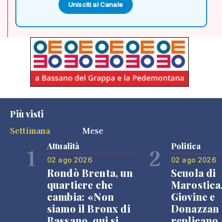
Unisciti al Canale
Più visti
Settimana
Mese
Attualità
Politica
1
2
02 ago 2026
02 ago 2026
Rondò Brenta, un
Scuola di
quartiere che
Marostica
cambia: «Non
Giovine e
siamo il Bronx di
Donazzan
Bassano, qui si
replicano 