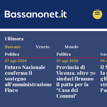
Ultimora
Bassano
Veneto
Mondo
Politica
Politica
Geo
07 ago 2026
07 ago 2026
06 
Futuro Nazionale
Provincia di
Il
conferma il
Vicenza, oltre 70
la 
sostegno
sindaci firmano
gli
all'amministrazione
il patto per la
st
Finco
"Casa dei
Pae
Comuni"