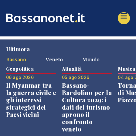
Ultimora
Bassano
Veneto
Mondo
Geopolitica
Attualità
Musica
06 ago 2026
05 ago 2026
04 ago 
Il Myanmar tra
Bassano-
Torna
la guerra civile e
Bardolino per la
di Mus
gli interessi
Cultura 2029: i
Piazz
strategici dei
dati del turismo
Paesi vicini
aprono il
confronto
veneto