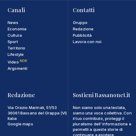
Canali
Contatti
News
Gruppo
Economia
Redazione
Cultura
Pubblicità
Sport
Lavora con noi
Territorio
Lifestyle
NEW
Video
Argomenti
Redazione
Sostieni Bassanonet.it
Via Orazio Marinali, 51/53
Non siamo solo una testata,
36061 Bassano del Grappa (VI)
siamo una voce collettiva. Con
Italia
il tuo contributo, proteggi il
Google maps
pluralismo dell'informazione e
permetti a queste storie di
continuare a esistere.