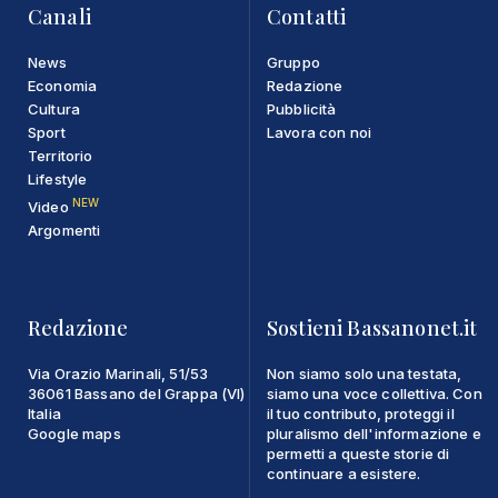
Canali
Contatti
News
Gruppo
Economia
Redazione
Cultura
Pubblicità
Sport
Lavora con noi
Territorio
Lifestyle
NEW
Video
Argomenti
Redazione
Sostieni Bassanonet.it
Via Orazio Marinali, 51/53
Non siamo solo una testata,
36061 Bassano del Grappa (VI)
siamo una voce collettiva. Con
Italia
il tuo contributo, proteggi il
Google maps
pluralismo dell'informazione e
permetti a queste storie di
continuare a esistere.