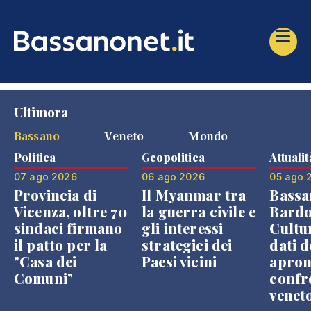
Ultimora
Bassano
Veneto
Mondo
Politica
Geopolitica
Attualit
07 ago 2026
06 ago 2026
05 ago 
Provincia di
Il Myanmar tra
Bassa
Vicenza, oltre 70
la guerra civile e
Bardo
sindaci firmano
gli interessi
Cultur
il patto per la
strategici dei
dati d
"Casa dei
Paesi vicini
apron
Comuni"
confr
venet