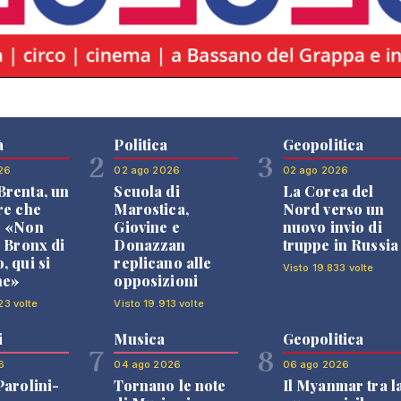
à
Politica
Geopolitica
2
3
26
02 ago 2026
02 ago 2026
renta, un
Scuola di
La Corea del
re che
Marostica,
Nord verso un
: «Non
Giovine e
nuovo invio di
l Bronx di
Donazzan
truppe in Russia
, qui si
replicano alle
Visto 19.833 volte
ne»
opposizioni
23 volte
Visto 19.913 volte
i
Musica
Geopolitica
7
8
6
04 ago 2026
06 ago 2026
Parolini-
Tornano le note
Il Myanmar tra l