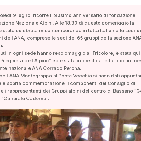
ledì 9 luglio, ricorre il 90simo anniversario di fondazione
azione Nazionale Alpini. Alle 18.30 di questo pomeriggio la
è stata celebrata in contemporanea in tutta Italia nelle sedi 
ni dell'ANA, comprese le sedi dei 65 gruppi della sezione AN
pa.
nuti in ogni sede hanno reso omaggio al Tricolore, è stata qui
 “Preghiera dell'Alpino” ed è stata infine data lettura di un m
ente nazionale ANA Corrado Perona.
 dell'ANA Montegrappa al Ponte Vecchio si sono dati appunt
e e sobria commemorazione, i componenti del Consiglio di
e i rappresentanti dei Gruppi alpini del centro di Bassano “
e “Generale Cadorna”.