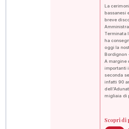
La cerimonia
bassanesi e
breve disco
Amministraz
Terminata l
ha consegna
oggi la nos
Bordignon -
A margine d
importanti 
seconda sez
infatti 90 
dell'Adunat
migliaia di 
Scopri di