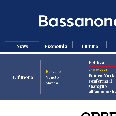
News
Economia
Cultura
Politica
07 ago 2026
Bassano
Futuro Nazio
Ultimora
Veneto
conferma il
Mondo
sostegno
all'amminist
Finco