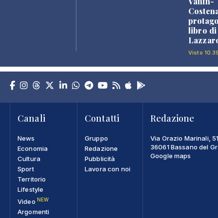
Vanin-
Costena
protago
libro d
Lazzaro
Visto 10.3
Canali
Contatti
Redazione
News
Gruppo
Via Orazio Marinali, 5
36061 Bassano del Gra
Economia
Redazione
Google maps
Cultura
Pubblicità
Sport
Lavora con noi
Territorio
Lifestyle
NEW
Video
Argomenti