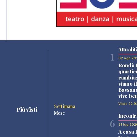
Attualit
1
02 ago 20
Rondò B
quartie
cambia
siamo i
Bassano
vive be
Visto 22.9
Settimana
Più visti
Mese
Incontr
6
31 lug 202
A casa 