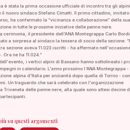
 è stata la prima occasione ufficiale di incontro tra gli alpin
 il nuovo sindaco Stefano Cimatti. Il primo cittadino, invitato
rso, ha confermato la “vicinanza e collaborazione” della su
ione in tutte le prossime iniziative delle penne nere.
a cerimonia, il presidente dell'ANA Montegrappa Carlo Bord
to a sorpresa al sindaco la tessera di socio della sezione. “
tra sezione aveva 11.023 iscritti - ha affermato nell'occasion
. Ora ne ha 11.024.”
ell'evento, i vertici alpini di Bassano hanno sottolineato i pr
impegni in calendario. L'anno prossimo l'ANA Montegrappa - 
ione alpina d'Italia per anzianità dopo quella di Torino - co
anni. Un traguardo che sarà celebrato con l'organizzazione
a Triveneta delle penne nere, alla quale sono attesi decine d
partecipanti.
 più su questi argomenti