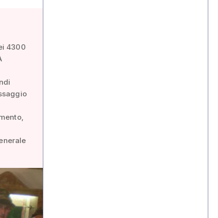
dei 4300
A
ndi
essaggio
amento,
Generale