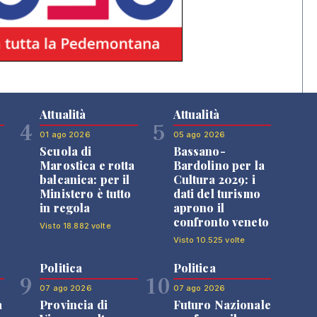
Attualità
Attualità
4
5
01 ago 2026
05 ago 2026
Scuola di
Bassano-
Marostica e rotta
Bardolino per la
balcanica: per il
Cultura 2029: i
Ministero è tutto
dati del turismo
in regola
aprono il
confronto veneto
Visto 18.882 volte
Visto 10.525 volte
Politica
Politica
9
10
07 ago 2026
07 ago 2026
a
Provincia di
Futuro Nazionale