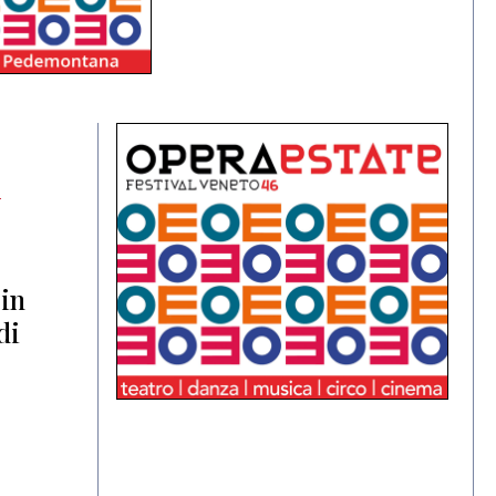
i
in
di