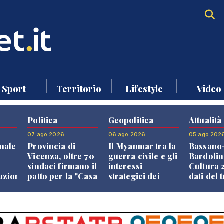
Sport
Territorio
Lifestyle
Video
Politica
Geopolitica
Attualità
07 ago 2026
06 ago 2026
05 ago 202
nale
Provincia di
Il Myanmar tra la
Bassano
Vicenza, oltre 70
guerra civile e gli
Bardolin
sindaci firmano il
interessi
Cultura 2
razione
patto per la "Casa
strategici dei
dati del 
dei Comuni"
Paesi vicini
aprono i
confront