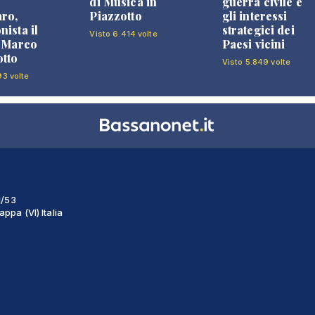
di Musica in
guerra civile e
ro,
Piazzotto
gli interessi
nista il
strategici dei
Visto 6.414 volte
i Marco
Paesi vicini
tto
Visto 5.849 volte
93 volte
1/53
ppa (VI) Italia