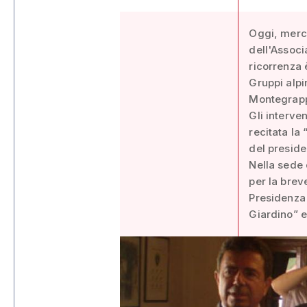
Oggi, merco
dell'Associ
ricorrenza 
Gruppi alpi
Montegrap
Gli interve
recitata la
del presid
Nella sede
per la brev
Presidenza 
Giardino” 