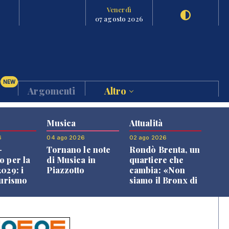
Venerdì
07 agosto 2026
NEW
Argomenti
Altro
Musica
Attualità
6
04 ago 2026
02 ago 2026
-
Tornano le note
Rondò Brenta, un
o per la
di Musica in
quartiere che
029: i
Piazzotto
cambia: «Non
turismo
siamo il Bronx di
l
Bassano, qui si
o veneto
vive bene»