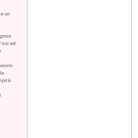
i
 a un
a
ignon
Fino ad
e
ossimi
la
mpirà
i