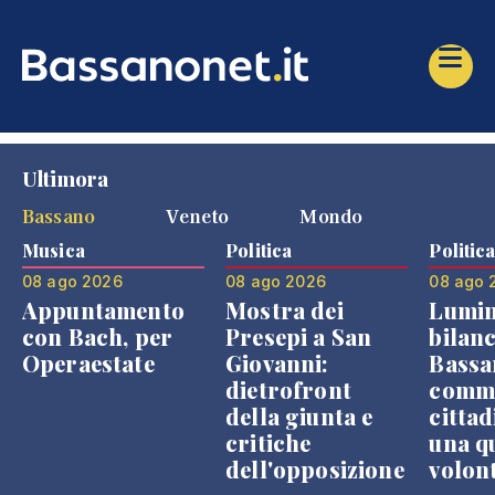
Ultimora
Bassano
Veneto
Mondo
Musica
Politica
Politic
08 ago 2026
08 ago 2026
08 ago 
Appuntamento
Mostra dei
Lumin
con Bach, per
Presepi a San
bilanc
Operaestate
Giovanni:
Bassa
dietrofront
comme
della giunta e
cittad
critiche
una q
dell'opposizione
volon