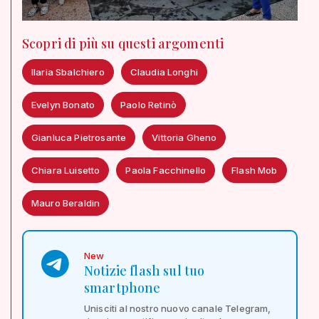
Scopri di più su questi argomenti
Ilaria Sbalchiero
Claudia Longhi
Evelyn Bonato
Paolo Retinò
Gianluca Pietrosante
Vittoria Gheno
Chiara Luisetto
Paola Facchinello
Flash Mob
Mauro Beraldin
New
Notizie flash sul tuo
smartphone
Unisciti al nostro nuovo canale Telegram,