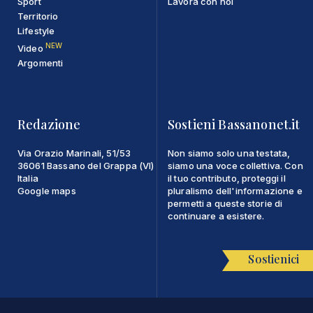
Sport
Lavora con noi
Territorio
Lifestyle
NEW
Video
Argomenti
Redazione
Sostieni Bassanonet.it
Via Orazio Marinali, 51/53
Non siamo solo una testata,
36061 Bassano del Grappa (VI)
siamo una voce collettiva. Con
Italia
il tuo contributo, proteggi il
Google maps
pluralismo dell'informazione e
permetti a queste storie di
continuare a esistere.
Sostienici