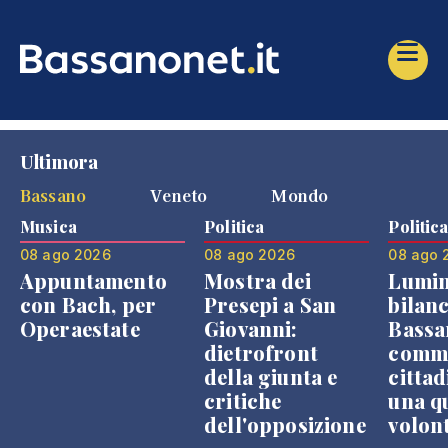
Ultimora
Bassano
Veneto
Mondo
Musica
Politica
Politic
08 ago 2026
08 ago 2026
08 ago 
Appuntamento
Mostra dei
Lumin
con Bach, per
Presepi a San
bilanc
Operaestate
Giovanni:
Bassa
dietrofront
comme
della giunta e
cittad
critiche
una q
dell'opposizione
volon