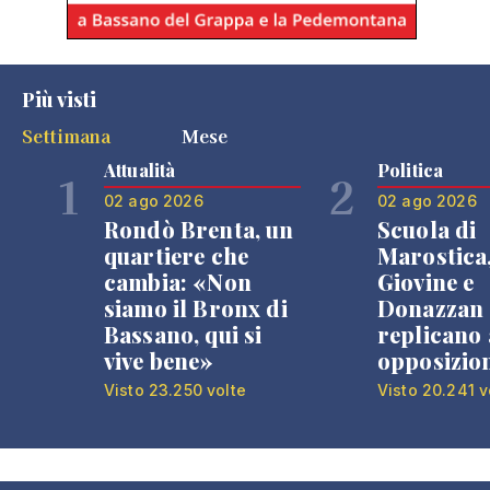
Più visti
Settimana
Mese
Attualità
Politica
1
2
02 ago 2026
02 ago 2026
Rondò Brenta, un
Scuola di
quartiere che
Marostica
cambia: «Non
Giovine e
siamo il Bronx di
Donazzan
Bassano, qui si
replicano 
vive bene»
opposizio
Visto 23.250 volte
Visto 20.241 v