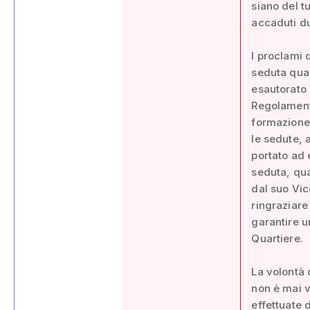
siano del tu
accaduti du
I proclami 
seduta quan
esautorato i
Regolamenti
formazione 
le sedute, 
portato ad 
seduta, qua
dal suo Vic
ringraziare
garantire u
Quartiere.
La volontà 
non è mai v
effettuate 