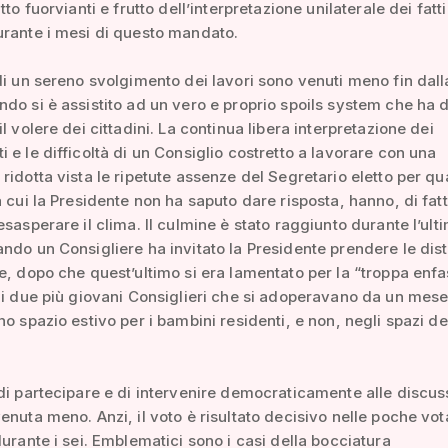
tto fuorvianti e frutto dell’interpretazione unilaterale dei fatti
rante i mesi di questo mandato.
di un sereno svolgimento dei lavori sono venuti meno fin dal
do si è assistito ad un vero e proprio spoils system che ha d
l volere dei cittadini. La continua libera interpretazione dei
 e le difficoltà di un Consiglio costretto a lavorare con una
ridotta vista le ripetute assenze del Segretario eletto per qua
a cui la Presidente non ha saputo dare risposta, hanno, di fatt
esasperare il clima. Il culmine è stato raggiunto durante l’ult
ndo un Consigliere ha invitato la Presidente prendere le dis
e, dopo che quest’ultimo si era lamentato per la “troppa enfa
 i due più giovani Consiglieri che si adoperavano da un mese
no spazio estivo per i bambini residenti, e non, negli spazi de
di partecipare e di intervenire democraticamente alle discus
enuta meno. Anzi, il voto è risultato decisivo nelle poche vot
durante i sei. Emblematici sono i casi della bocciatura