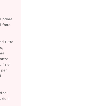
la prima
i fatto
si tutte
o,
ima
tanze
si” nel
 per
l
sioni
azioni