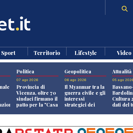
Sport
Territorio
Lifestyle
Video
Politica
Geopolitica
Attualità
07 ago 2026
06 ago 2026
05 ago 202
nale
Provincia di
Il Myanmar tra la
Bassano
Vicenza, oltre 70
guerra civile e gli
Bardolin
sindaci firmano il
interessi
Cultura 2
razione
patto per la "Casa
strategici dei
dati del 
dei Comuni"
Paesi vicini
aprono i
confront