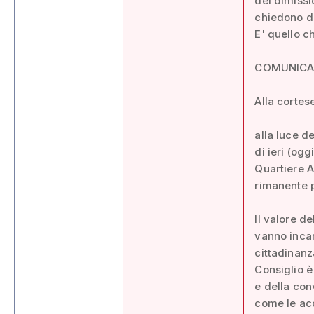
dei dimissi
chiedono di
E' quello c
COMUNIC
Alla cortes
alla luce d
di ieri (ogg
Quartiere A
rimanente p
Il valore d
vanno incar
cittadinanz
Consiglio è
e della con
come le acc