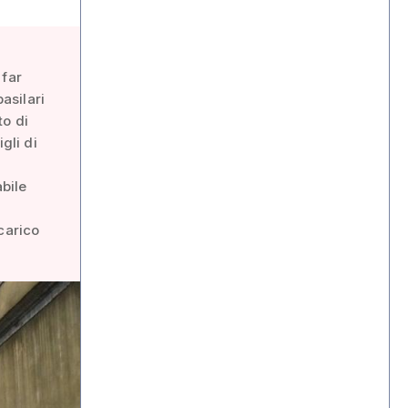
 far
asilari
to di
gli di
abile
carico