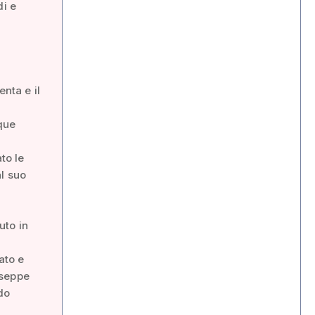
di e
nta e il
que
to le
al suo
uto in
ato e
useppe
do