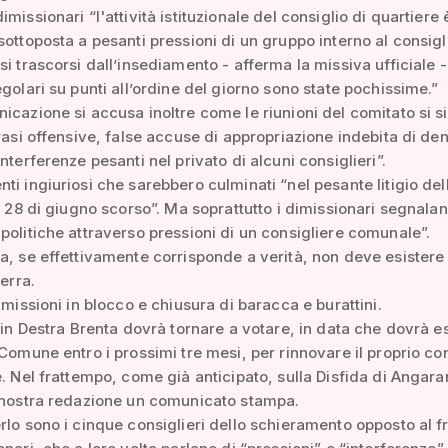
missionari “l'attività istituzionale del consiglio di quartiere 
sottoposta a pesanti pressioni di un gruppo interno al consigli
si trascorsi dall’insediamento - afferma la missiva ufficiale -
egolari su punti all’ordine del giorno sono state pochissime.”
icazione si accusa inoltre come le riunioni del comitato si s
frasi offensive, false accuse di appropriazione indebita di de
nterferenze pesanti nel privato di alcuni consiglieri”.
ti ingiuriosi che sarebbero culminati “nel pesante litigio del
il 28 di giugno scorso”. Ma soprattutto i dimissionari segnala
politiche attraverso pressioni di un consigliere comunale”.
a, se effettivamente corrisponde a verità, non deve esistere 
terra.
dimissioni in blocco e chiusura di baracca e burattini.
e in Destra Brenta dovrà tornare a votare, in data che dovrà e
 Comune entro i prossimi tre mesi, per rinnovare il proprio co
e. Nel frattempo, come già anticipato, sulla Disfida di Angara
 nostra redazione un comunicato stampa.
rlo sono i cinque consiglieri dello schieramento opposto al f