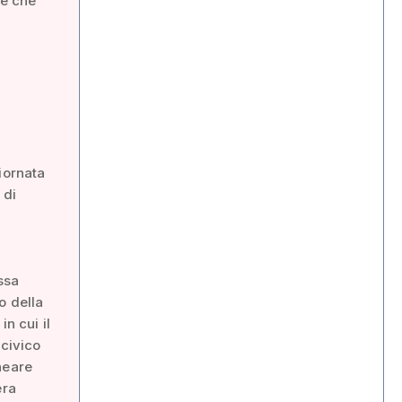
 e che
iornata
 di
ssa
o della
n cui il
 civico
neare
era