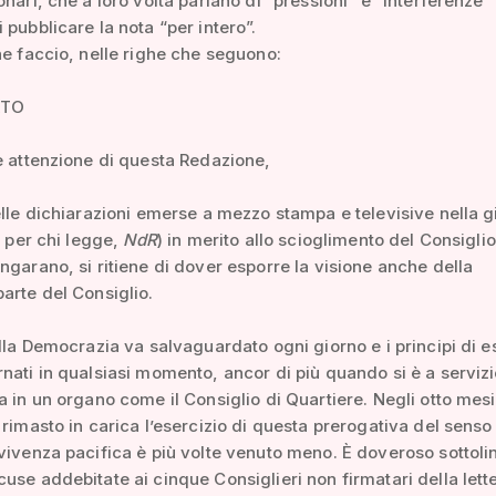
onari, che a loro volta parlano di “pressioni” e “interferenze”
 pubblicare la nota “per intero”.
he faccio, nelle righe che seguono:
ATO
e attenzione di questa Redazione,
elle dichiarazioni emerse a mezzo stampa e televisive nella g
i per chi legge,
NdR
) in merito allo scioglimento del Consiglio
ngarano, si ritiene di dover esporre la visione anche della
arte del Consiglio.
ella Democrazia va salvaguardato ogni giorno e i principi di e
nati in qualsiasi momento, ancor di più quando si è a servizi
a in un organo come il Consiglio di Quartiere. Negli otto mesi i
 rimasto in carica l’esercizio di questa prerogativa del senso
vivenza pacifica è più volte venuto meno. È doveroso sottoli
use addebitate ai cinque Consiglieri non firmatari della lett