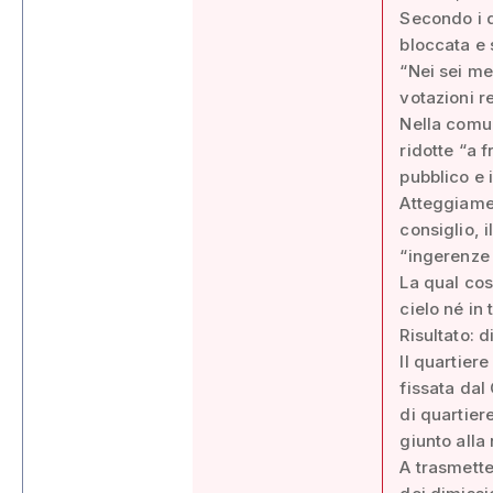
Secondo i di
bloccata e 
“Nei sei me
votazioni r
Nella comun
ridotte “a 
pubblico e i
Atteggiamen
consiglio, 
“ingerenze 
La qual cos
cielo né in 
Risultato: 
Il quartier
fissata dal
di quartier
giunto alla
A trasmette