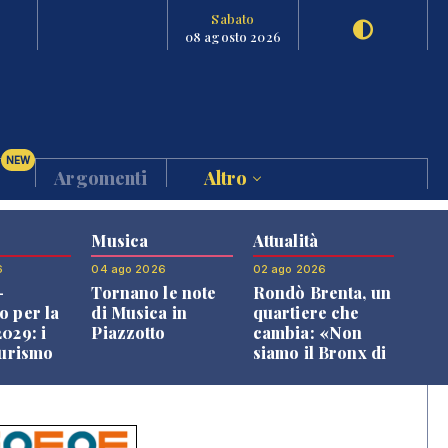
Sabato
08 agosto 2026
NEW
Argomenti
Altro
Musica
Attualità
6
04 ago 2026
02 ago 2026
-
Tornano le note
Rondò Brenta, un
o per la
di Musica in
quartiere che
029: i
Piazzotto
cambia: «Non
turismo
siamo il Bronx di
l
Bassano, qui si
o veneto
vive bene»