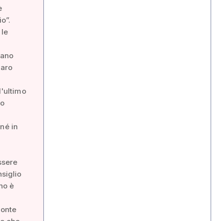
è
o”.
 le
iano
naro
l'ultimo
no
né in
ssere
nsiglio
no è
ronte