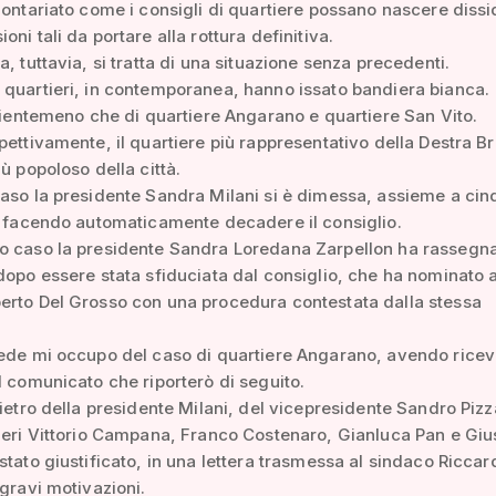
lontariato come i consigli di quartiere possano nascere dissi
ni tali da portare alla rottura definitiva.
a, tuttavia, si tratta di una situazione senza precedenti.
quartieri, in contemporanea, hanno issato bandiera bianca.
 nientemeno che di quartiere Angarano e quartiere San Vito.
pettivamente, il quartiere più rappresentativo della Destra Bre
iù popoloso della città.
aso la presidente Sandra Milani si è dimessa, assieme a cin
, facendo automaticamente decadere il consiglio.
o caso la presidente Sandra Loredana Zarpellon ha rassegna
dopo essere stata sfiduciata dal consiglio, che ha nominato 
erto Del Grosso con una procedura contestata dalla stessa
ede mi occupo del caso di quartiere Angarano, avendo ricev
l comunicato che riporterò di seguito.
dietro della presidente Milani, del vicepresidente Sandro Pizz
ieri Vittorio Campana, Franco Costenaro, Gianluca Pan e Gi
stato giustificato, in una lettera trasmessa al sindaco Riccar
 gravi motivazioni.