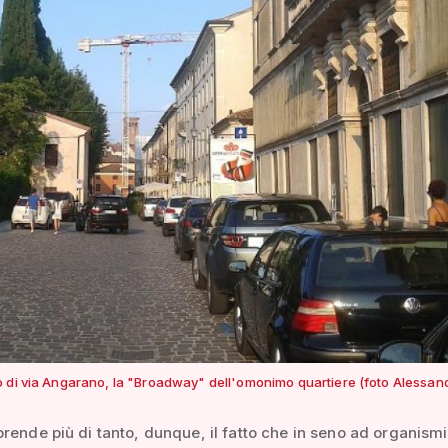
 di via Angarano, la "Broadway" dell'omonimo quartiere (foto Alessan
rende più di tanto, dunque, il fatto che in seno ad organismi