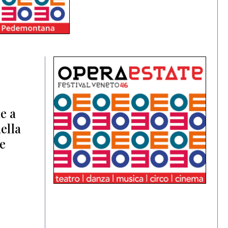
e a
ella
re