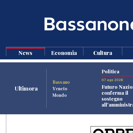
News
Economia
Cultura
Politica
07 ago 2026
Bassano
Futuro Nazio
Ultimora
Veneto
conferma il
Mondo
sostegno
all'amminist
Finco