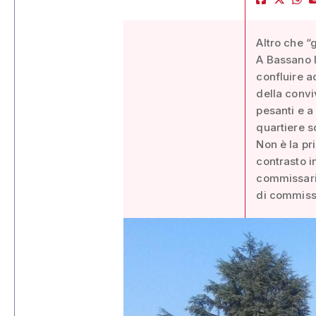
Altro che “
A Bassano l
confluire ac
della convi
pesanti e a
quartiere s
Non è la pr
contrasto i
commissaria
di commissa