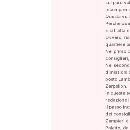
sul puro vo
incomprensio
Questa volt
Perché due 
E si tratta
Ovvero, ris
quartiere p
Nel primo c
consiglieri
Nel second
dimissioni 
posto Lamb
Zarpellon.
In questa s
redazione i
Il passo in
dei consigl
Zampieri è 
Poletto, da