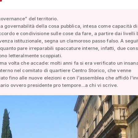
governance” del territorio.
a governabilità della cosa pubblica, intesa come capacità di
cordo e condivisione sulle cose da fare, a partire dai livelli b
venza istituzionale, segna un clamoroso passo falso. A segui
 quanto pare irreparabili spaccature interne, infatti, due consi
ono letteralmente scoppiati.
ima volta che accade: molti anni fa si era verificato un insan
nterno nel comitato di quartiere Centro Storico, che venne
to fino alle nuove elezioni e con l'assemblea che affidò l'in
rio ovvero presidente pro tempore...a chi vi scrive.