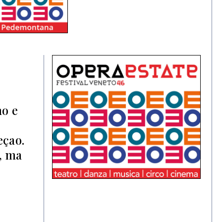
no e
eçao.
a, ma