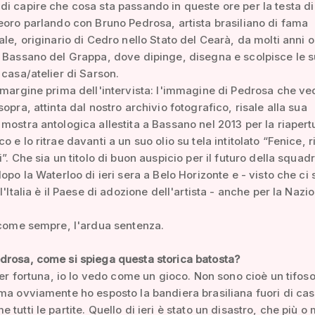
i capire che cosa sta passando in queste ore per la testa di
eoro parlando con Bruno Pedrosa, artista brasiliano di fama
ale, originario di Cedro nello Stato del Cearà, da molti anni 
 Bassano del Grappa, dove dipinge, disegna e scolpisce le 
 casa/atelier di Sarson.
 margine prima dell'intervista: l'immagine di Pedrosa che ve
opra, attinta dal nostro archivio fotografico, risale alla sua
mostra antologica allestita a Bassano nel 2013 per la riapert
o e lo ritrae davanti a un suo olio su tela intitolato “Fenice, 
”. Che sia un titolo di buon auspicio per il futuro della squad
dopo la Waterloo di ieri sera a Belo Horizonte e - visto che ci
l'Italia è il Paese di adozione dell'artista - anche per la Nazi
 come sempre, l'ardua sentenza.
drosa, come si spiega questa storica batosta?
 per fortuna, io lo vedo come un gioco. Non sono cioè un tifos
ma ovviamente ho esposto la bandiera brasiliana fuori di cas
tutti le partite. Quello di ieri è stato un disastro, che più o