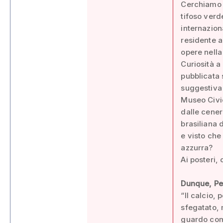
Cerchiamo d
tifoso verd
internazion
residente a
opere nella
Curiosità a
pubblicata s
suggestiva 
Museo Civic
dalle ceneri
brasiliana 
e visto che 
azzurra?
Ai posteri,
Dunque, Pe
“Il calcio,
sfegatato, 
guardo come 