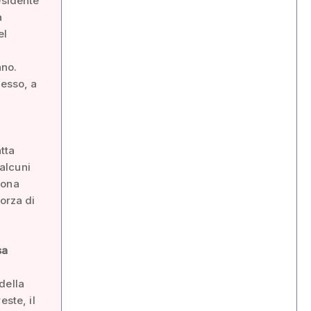
esidente
a
el
i
ano.
tesso, a
tta
alcuni
uona
orza di
sa
 della
este, il