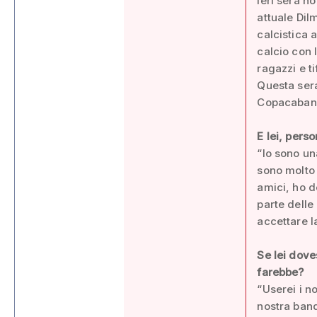
ieri sera h
attuale Dil
calcistica 
calcio con l
ragazzi e t
Questa sera
Copacaban
E lei, pers
“Io sono un
sono molto 
amici, ho d
parte delle
accettare la
Se lei dove
farebbe?
“Userei i no
nostra band