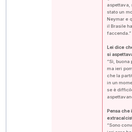
aspettava, 
stato un mo
Neymar e qu
il Brasile 
faccenda.”
Lei dice ch
si aspettava
“Sì, buona 
ma ieri pom
che la part
in un momen
se è diffici
aspettavano
Pensa che i
extracalcist
“Sono convi