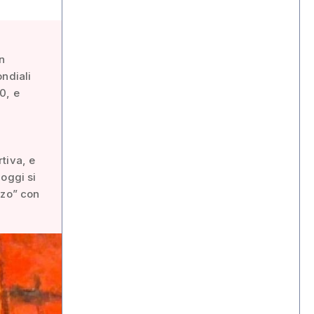
n
ndiali
0, e
a
tiva, e
oggi si
azo” con