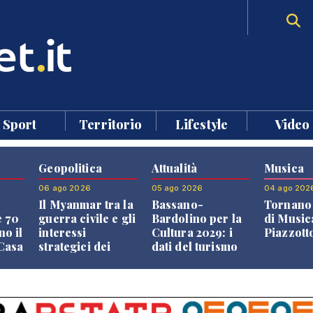
Sport
Territorio
Lifestyle
Video
Geopolitica
Attualità
Musica
06 ago 2026
05 ago 2026
04 ago 202
Il Myanmar tra la
Bassano-
Tornano 
e 70
guerra civile e gli
Bardolino per la
di Music
no il
interessi
Cultura 2029: i
Piazzott
"Casa
strategici dei
dati del turismo
Paesi vicini
aprono il
confronto veneto