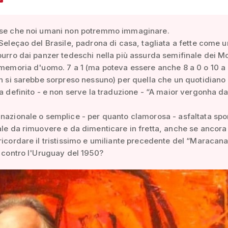
ose che noi umani non potremmo immaginare.
 Seleçao del Brasile, padrona di casa, tagliata a fette come u
burro dai panzer tedeschi nella più assurda semifinale dei Mo
 memoria d'uomo. 7 a 1 (ma poteva essere anche 8 a 0 o 10 a 
on si sarebbe sorpreso nessuno) per quella che un quotidiano
ha definito - e non serve la traduzione - “A maior vergonha d
nazionale o semplice - per quanto clamorosa - asfaltata spor
ale da rimuovere e da dimenticare in fretta, anche se ancora 
ricordare il tristissimo e umiliante precedente del “Maracan
a contro l'Uruguay del 1950?