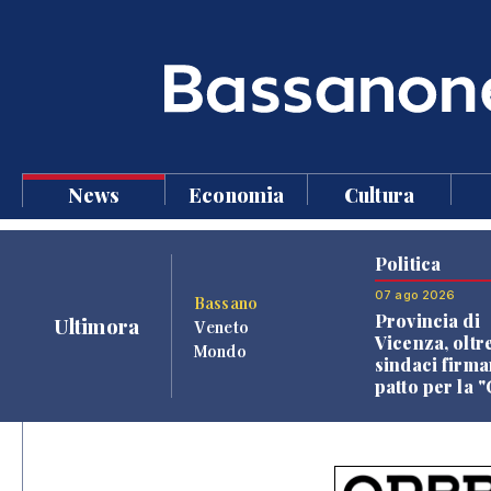
News
Economia
Cultura
Politica
07 ago 2026
Bassano
Provincia di
Ultimora
Veneto
Vicenza, oltr
Mondo
sindaci firma
patto per la 
dei Comuni"