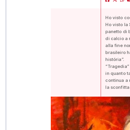
Ho visto c
Ho visto la
panetto di 
di calcio a
alla fine n
brasileiro 
história”.
“Tragedia” 
in quanto t
continua a 
la sconfitt