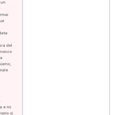
 un
ormai
sue
dete
ura del
rinasco
ra
 siamo,
onale
o
a e mi
 meno si