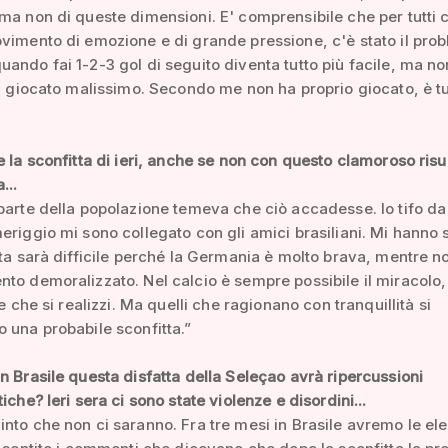
ma non di queste dimensioni. E' comprensibile che per tutti c
vimento di emozione e di grande pressione, c'è stato il pro
ando fai 1-2-3 gol di seguito diventa tutto più facile, ma no
ha giocato malissimo. Secondo me non ha proprio giocato, è tut
e la sconfitta di ieri, anche se non con questo clamoroso risul
...
parte della popolazione temeva che ciò accadesse. Io tifo da
eriggio mi sono collegato con gli amici brasiliani. Mi hanno s
ita sarà difficile perché la Germania è molto brava, mentre n
to demoralizzato. Nel calcio è sempre possibile il miracolo
le che si realizzi. Ma quelli che ragionano con tranquillità si
 una probabile sconfitta.”
n Brasile questa disfatta della Seleçao avrà ripercussioni
iche? Ieri sera ci sono state violenze e disordini...
nto che non ci saranno. Fra tre mesi in Brasile avremo le ele