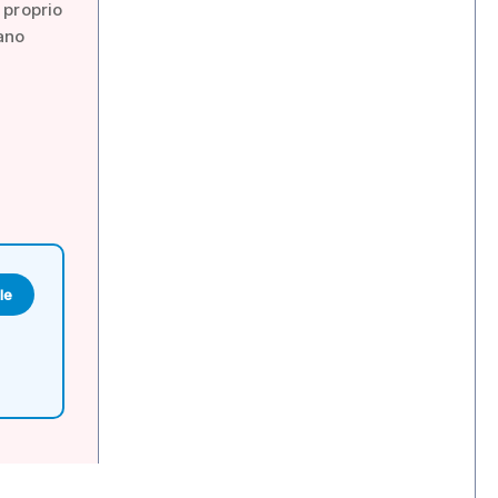
o proprio
ano
le