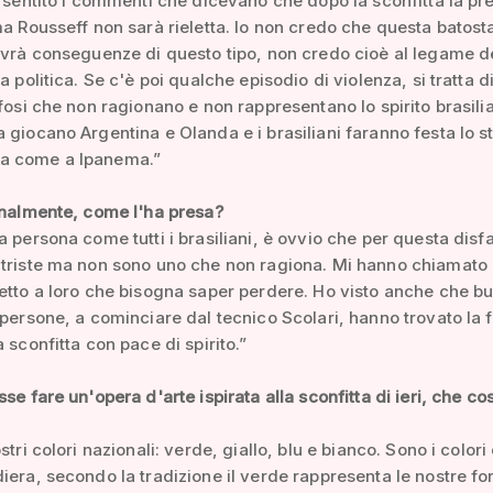
o sentito i commenti che dicevano che dopo la sconfitta la pr
ma Rousseff non sarà rieletta. Io non credo che questa batost
avrà conseguenze di questo tipo, non credo cioè al legame d
a politica. Se c'è poi qualche episodio di violenza, si tratta d
ifosi che non ragionano e non rappresentano lo spirito brasili
 giocano Argentina e Olanda e i brasiliani faranno festa lo s
a come a Ipanema.”
onalmente, come l'ha presa?
a persona come tutti i brasiliani, è ovvio che per questa disfa
triste ma non sono uno che non ragiona. Mi hanno chiamato 
etto a loro che bisogna saper perdere. Ho visto anche che b
 persone, a cominciare dal tecnico Scolari, hanno trovato la f
 sconfitta con pace di spirito.”
sse fare un'opera d'arte ispirata alla sconfitta di ieri, che co
stri colori nazionali: verde, giallo, blu e bianco. Sono i colori
iera, secondo la tradizione il verde rappresenta le nostre for