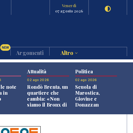
Venerdì
07 agosto 2026
NEW
Argomenti
Altro
Attualità
Politica
6
02 ago 2026
02 ago 2026
le note
Rondò Brenta, un
Scuola di
a in
quartiere che
Marostica,
o
cambia: «Non
Giovine e
siamo il Bronx di
Donazzan
Bassano, qui si
replicano alle
vive bene»
opposizioni