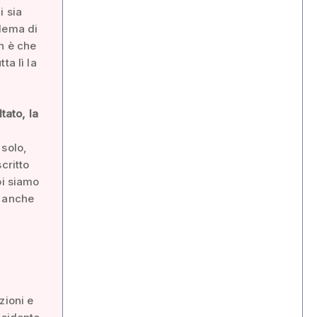
i sia
blema di
n è che
ta lì la
tato, la
 solo,
critto
oi siamo
, anche
zioni e