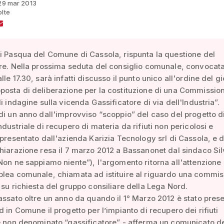
 29 mar 2013
olte
i Pasqua del Comune di Cassola, rispunta la questione del
re. Nella prossima seduta del consiglio comunale, convocat
le 17.30, sarà infatti discusso il punto unico all'ordine del gi
osta di deliberazione per la costituzione di una Commissio
di indagine sulla vicenda Gassificatore di via dell'Industria”.
di un anno dall'improvviso “scoppio” del caso del progetto d
ndustriale di recupero di materia da rifiuti non pericolosi e
 presentato dall'azienda Karizia Tecnology srl di Cassola, e d
hiarazione resa il 7 marzo 2012 a Bassanonet dal sindaco Sil
Non ne sappiamo niente”), l'argomento ritorna all'attenzione
blea comunale, chiamata ad istituire al riguardo una commi
 su richiesta del gruppo consiliare della Lega Nord.
assato oltre un anno da quando il 1° Marzo 2012 è stato prese
d in Comune il progetto per l’impianto di recupero dei rifiuti
e non denominato “gassificatore” - afferma un comunicato de