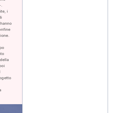
-.
te, i
di
d hanno
onfine
ione.
ppo
nto
della
poi
l
ogetto
a