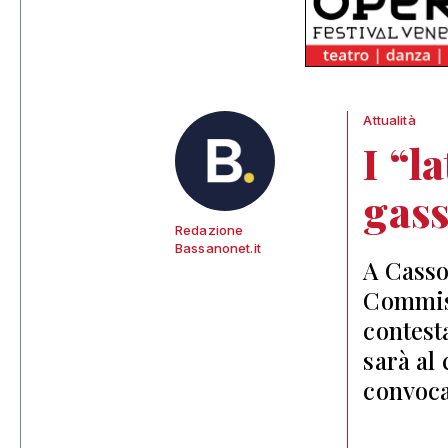
Attualità
I “l
gass
Redazione
Bassanonet.it
A Casso
Commiss
contest
sarà al
convoca