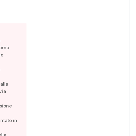
a
orno:
ne
i
alla
via
ssione
ntato in
lla