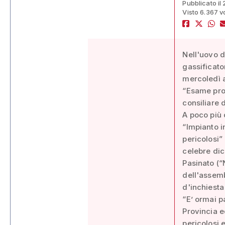
Pubblicato il
Visto 6.367 v
Nell'uovo d
gassificato
mercoledì al
“Esame prop
consiliare 
A poco più 
“Impianto i
pericolosi”
celebre dic
Pasinato (“
dell'assem
d'inchiesta
“E’ ormai p
Provincia e
pericolosi 