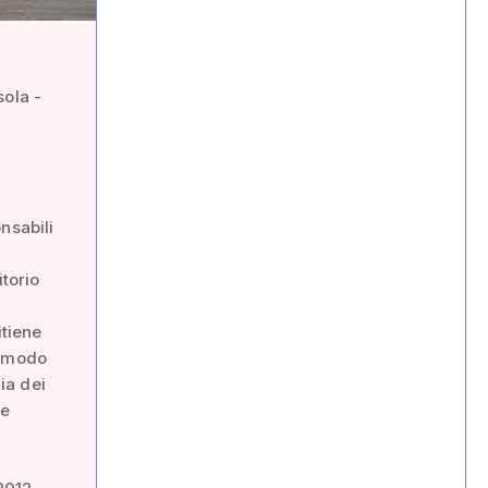
sola -
nsabili
itorio
itiene
remodo
ia dei
te