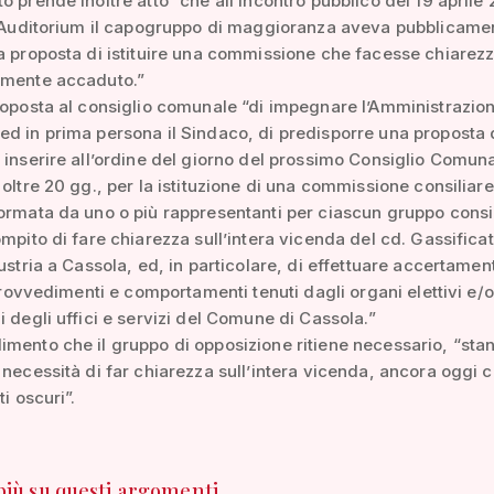
o prende inoltre atto “che all’incontro pubblico del 19 aprile
l’Auditorium il capogruppo di maggioranza aveva pubblicame
a proposta di istituire una commissione che facesse chiarez
lmente accaduto.”
roposta al consiglio comunale “di impegnare l’Amministrazio
d in prima persona il Sindaco, di predisporre una proposta 
 inserire all’ordine del giorno del prossimo Consiglio Comun
 oltre 20 gg., per la istituzione di una commissione consiliare
ormata da uno o più rappresentanti per ciascun gruppo consil
ompito di fare chiarezza sull’intera vicenda del cd. Gassificat
dustria a Cassola, ed, in particolare, di effettuare accertamen
, provvedimenti e comportamenti tenuti dagli organi elettivi e/o
i degli uffici e servizi del Comune di Cassola.”
mento che il gruppo di opposizione ritiene necessario, “stan
 necessità di far chiarezza sull’intera vicenda, ancora oggi 
ti oscuri”.
 più su questi argomenti