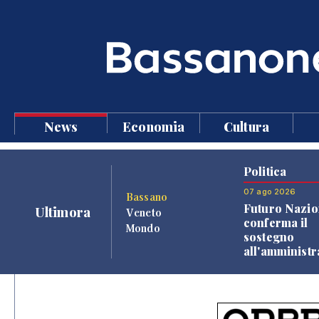
News
Economia
Cultura
Politica
07 ago 2026
Bassano
Futuro Nazio
Ultimora
Veneto
conferma il
Mondo
sostegno
all'amminist
Finco