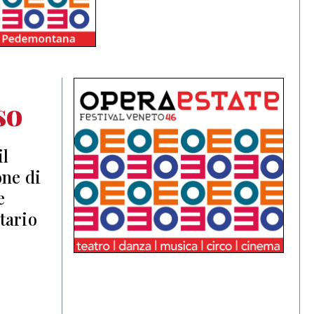
so
il
one di
e
tario