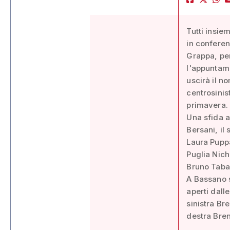
Tutti insie
in conferen
Grappa, per
l'appuntame
uscirà il n
centrosinis
primavera.
Una sfida a
Bersani, il
Laura Puppa
Puglia Nich
Bruno Taba
A Bassano s
aperti dalle
sinistra Br
destra Bren