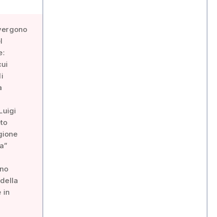
nvergono
l
e:
cui
i
a
Luigi
eto
egione
ia”
nno
 della
 in