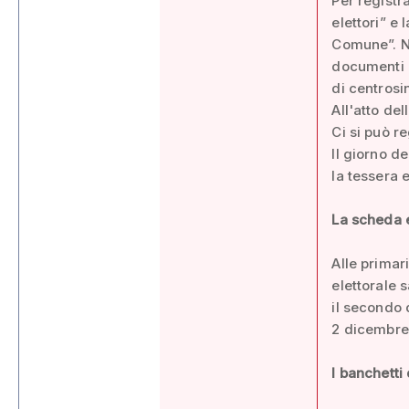
Per registr
elettori” e 
Comune”. N
documenti e
di centrosin
All'atto del
Ci si può r
Il giorno d
la tessera e
La scheda e
Alle primar
elettorale 
il secondo 
2 dicembre
I banchetti