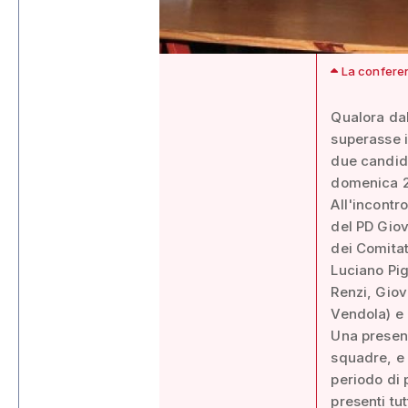
La conferen
Qualora dal
superasse i
due candida
domenica 2 
All'incontr
del PD Giov
dei Comitat
Luciano Pig
Renzi, Giov
Vendola) e 
Una presenz
squadre, e 
periodo di 
presenti tu