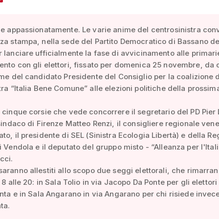
me appassionatamente. Le varie anime del centrosinistra co
za stampa, nella sede del Partito Democratico di Bassano de
 lanciare ufficialmente la fase di avvicinamento alle primari
nto con gli elettori, fissato per domenica 25 novembre, da 
ome del candidato Presidente del Consiglio per la coalizione d
tra “Italia Bene Comune” alle elezioni politiche della prossim
 cinque corsie che vede concorrere il segretario del PD Pier 
 sindaco di Firenze Matteo Renzi, il consigliere regionale ven
to, il presidente di SEL (Sinistra Ecologia Libertà) e della R
i Vendola e il deputato del gruppo misto - “Alleanza per l'Ital
cci.
aranno allestiti allo scopo due seggi elettorali, che rimarra
 8 alle 20: in Sala Tolio in via Jacopo Da Ponte per gli elettori
enta e in Sala Angarano in via Angarano per chi risiede invece
ta.