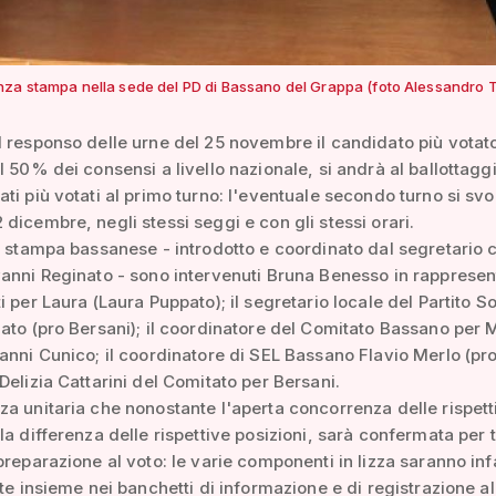
za stampa nella sede del PD di Bassano del Grappa (foto Alessandro T
 responso delle urne del 25 novembre il candidato più votat
l 50% dei consensi a livello nazionale, si andrà al ballottaggi
ti più votati al primo turno: l'eventuale secondo turno si sv
dicembre, negli stessi seggi e con gli stessi orari.
o stampa bassanese - introdotto e coordinato dal segretario c
anni Reginato - sono intervenuti Bruna Benesso in rapprese
i per Laura (Laura Puppato); il segretario locale del Partito So
ato (pro Bersani); il coordinatore del Comitato Bassano per 
anni Cunico; il coordinatore di SEL Bassano Flavio Merlo (pro
Delizia Cattarini del Comitato per Bersani.
a unitaria che nonostante l'aperta concorrenza delle rispett
la differenza delle rispettive posizioni, sarà confermata per tu
preparazione al voto: le varie componenti in lizza saranno infa
tte insieme nei banchetti di informazione e di registrazione al