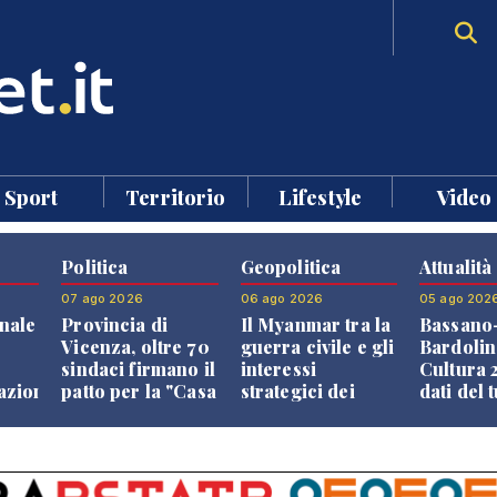
Sport
Territorio
Lifestyle
Video
Politica
Geopolitica
Attualità
07 ago 2026
06 ago 2026
05 ago 202
nale
Provincia di
Il Myanmar tra la
Bassano
Vicenza, oltre 70
guerra civile e gli
Bardolin
sindaci firmano il
interessi
Cultura 2
razione
patto per la "Casa
strategici dei
dati del 
dei Comuni"
Paesi vicini
aprono i
confront