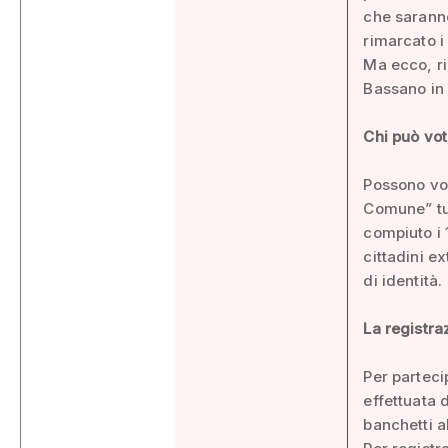
che saranno
rimarcato i
Ma ecco, ri
Bassano in v
Chi può vo
Possono vot
Comune” tutt
compiuto i 1
cittadini e
di identità.
La registra
Per parteci
effettuata 
banchetti al