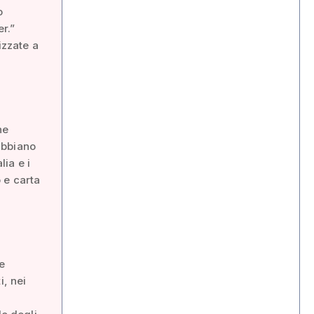
o
r.”
izzate a
ne
 abbiano
lia e i
 e carta
re
i, nei