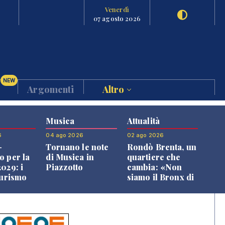
Venerdì
07 agosto 2026
NEW
Argomenti
Altro
Musica
Attualità
6
04 ago 2026
02 ago 2026
-
Tornano le note
Rondò Brenta, un
o per la
di Musica in
quartiere che
029: i
Piazzotto
cambia: «Non
turismo
siamo il Bronx di
l
Bassano, qui si
o veneto
vive bene»