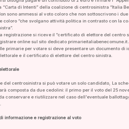
arsi bisogna pagare un contributo di 2 euro e firmare l'“Appel
la “Carta di Intenti” della coalizione di centrosinistra “Italia B
on sono ammessi al voto coloro che non sottoscrivono i due
 coloro “che svolgano attività politica in contrasto con la co
istra”.
la registrazione si riceve il “certificato di elettore del centro s
egistrare online sul sito dedicato primarieitaliabenecomune.it.
elle primarie per votare si deve presentare un documento di i
lettorale e il certificato di elettore del centro sinistra.
lettorale
ie del centrosinistra si può votare un solo candidato, La sch
sarà composta da due cedolini: il primo per il voto del 25 no
da conservare e riutilizzare nel caso dell'eventuale ballottag
.
 di informazione e registrazione al voto