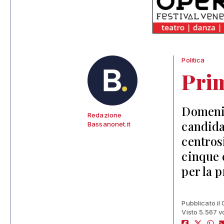
Politica
Prim
Domenic
Redazione
candida
Bassanonet.it
centros
cinque 
per la 
Pubblicato il
Visto 5.567 v