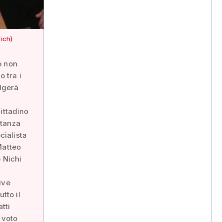
ich)
o non
o tra i
olgerà
ittadino
ntanza
cialista
Matteo
 Nichi
ive
tto il
tti
 voto