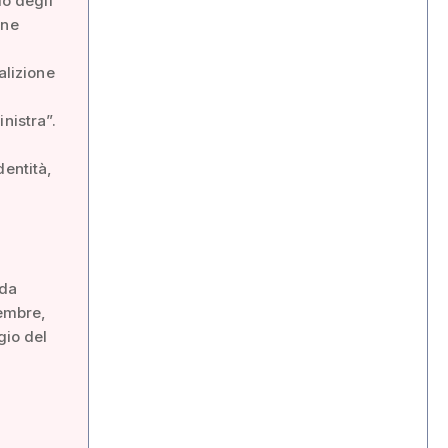
lo degli
ene
alizione
inistra”.
dentità,
eda
vembre,
gio del