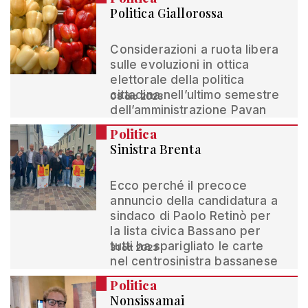
Politica Giallorossa
Considerazioni a ruota libera
sulle evoluzioni in ottica
elettorale della politica
cittadina nell’ultimo semestre
08 dic 2023
dell’amministrazione Pavan
Politica
Sinistra Brenta
Ecco perché il precoce
annuncio della candidatura a
sindaco di Paolo Retinò per
la lista civica Bassano per
tutti ha sparigliato le carte
31 ott 2023
nel centrosinistra bassanese
Politica
Nonsissamai