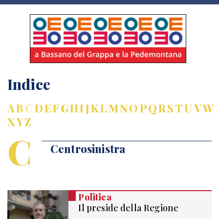
Indice
A
B
C
D
E
F
G
H
I
J
K
L
M
N
O
P
Q
R
S
T
U
V
W
X
Y
Z
C
Centrosinistra
Politica
Il preside della Regione