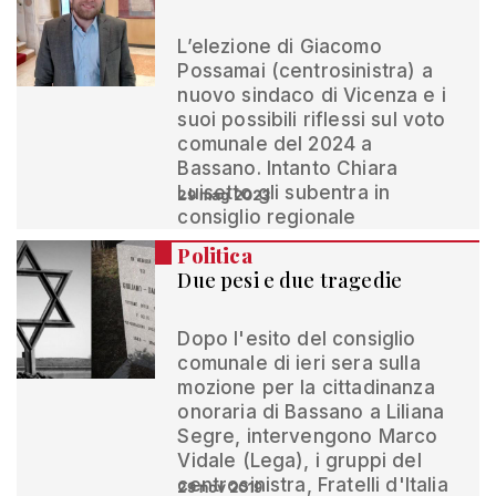
L’elezione di Giacomo
Possamai (centrosinistra) a
nuovo sindaco di Vicenza e i
suoi possibili riflessi sul voto
comunale del 2024 a
Bassano. Intanto Chiara
Luisetto gli subentra in
29 mag 2023
consiglio regionale
Politica
Due pesi e due tragedie
Dopo l'esito del consiglio
comunale di ieri sera sulla
mozione per la cittadinanza
onoraria di Bassano a Liliana
Segre, intervengono Marco
Vidale (Lega), i gruppi del
centrosinistra, Fratelli d'Italia
29 nov 2019