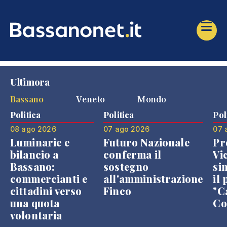
Ultimora
Bassano
Veneto
Mondo
Politica
Politica
Pol
08 ago 2026
07 ago 2026
07 
Luminarie e
Futuro Nazionale
Pr
bilancio a
conferma il
Vi
Bassano:
sostegno
si
commercianti e
all'amministrazione
il 
cittadini verso
Finco
"C
una quota
Co
volontaria