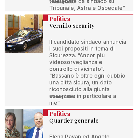
telefonate da sindaco su
24 mag 2019
Tribunale, Astra e Ospedale”
Politica
Vernillo Security
Il candidato sindaco annuncia
i suoi propositi in tema di
Sicurezza. “Ancor più
videosorveglianza e
controllo di vicinato”.
“Bassano è oltre ogni dubbio
una città sicura, un dato
riconosciuto alla giunta
uscente e in particolare a
18 mag 2019
me”
Politica
Quartier generale
Elena Pavan ed Angelo