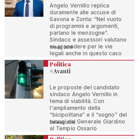
Angelo Vernillo replica
duramente alle accuse di
Savona e Zonta: “Nel vuoto
di programmi e argomenti,
parlano le menzogne”.
Sindaco e assessori valutano
se procedere per le vie
11 mag 2019
legali anche in questo caso
Politica
#Avanti
Le proposte del candidato
sindaco Angelo Vernillo in
tema di viabilità. Con
l'ampliamento della
“bicipolitana” e il “sogno” del
tunnel dal Generale Giardino
08 mag 2019
al Tempio Ossario