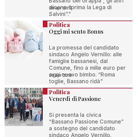
Bassano del Grappa”, gli altri
dicono “prima la Lega di
29 apr 2019
Salvini”.”
Politica
Oggi mi sento Bonus
La promessa del candidato
sindaco Angelo Vernillo: alle
famiglie bassanesi, dal
Comune, fino a mille euro per
ogni nuovo bimbo. “Roma
29 apr 2019
toglie, Bassano ridà”
Politica
Venerdì di Passione
Si presenta la civica
“Bassano Passione Comune”
a sostegno del candidato
sindaco Angelo Vernillo.