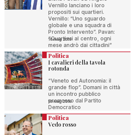
Vernillo lanciano i loro
propositi sui quartieri.
Vernillo: “Uno sguardo
globale e una squadra di
Pronto Intervento”. Pavan:
“Quartieri al centro, ogni
16 mag 2019
mese andrò dai cittadini”
Politica
I cavalieri della tavola
rotonda
“Veneto ed Autonomia: il
grande flop”. Domani in città
un incontro pubblico
promosso dal Partito
16 mag 2019
Democratico
Politica
Vedo rosso