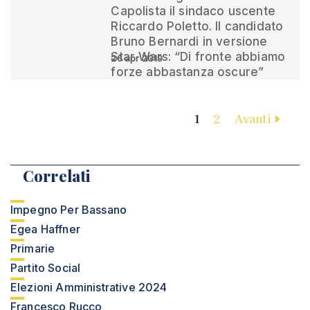
Capolista il sindaco uscente
Riccardo Poletto. Il candidato
Bruno Bernardi in versione
Star Wars: “Di fronte abbiamo
26 apr 2019
forze abbastanza oscure”
1
2
Avanti
Correlati
Impegno Per Bassano
Egea Haffner
Primarie
Partito Social
Elezioni Amministrative 2024
Francesco Rucco