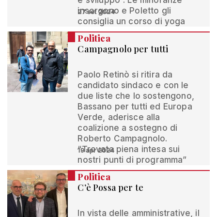
e sviluppo”. Le minoranze
insorgono e Poletto gli
27 set 2024
consiglia un corso di yoga
Politica
Campagnolo per tutti
Paolo Retinò si ritira da
candidato sindaco e con le
due liste che lo sostengono,
Bassano per tutti ed Europa
Verde, aderisce alla
coalizione a sostegno di
Roberto Campagnolo.
“Trovata piena intesa sui
19 apr 2024
nostri punti di programma”
Politica
C’è Possa per te
In vista delle amministrative, il