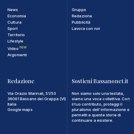
News
Gruppo
Economia
Redazione
Cultura
Pubblicità
Sport
Lavora con noi
Territorio
Lifestyle
NEW
Video
Argomenti
Redazione
Sostieni Bassanonet.it
Via Orazio Marinali, 51/53
Non siamo solo una testata,
36061 Bassano del Grappa (VI)
siamo una voce collettiva. Con
Italia
il tuo contributo, proteggi il
Google maps
pluralismo dell'informazione e
permetti a queste storie di
continuare a esistere.