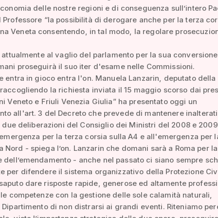
economia delle nostre regioni e di conseguenza sull’intero P
 Professore “la possibilità di derogare anche per la terza cor
a Veneta consentendo, in tal modo, la regolare prosecuzio
è attualmente al vaglio del parlamento per la sua conversione
ani proseguirà il suo iter d'esame nelle Commissioni.
e entra in gioco entra l'on. Manuela Lanzarin, deputato della
raccogliendo la richiesta inviata il 15 maggio scorso dai pres
ni Veneto e Friuli Venezia Giulia” ha presentato oggi un
 all'art. 3 del Decreto che prevede di mantenere inalterati 
le due deliberazioni del Consiglio dei Ministri del 2008 e 2009
l'emergenza per la terza corsia sulla A4 e all'emergenza per l
 Nord - spiega l’on. Lanzarin che domani sarà a Roma per la
e dell’emendamento - anche nel passato ci siano sempre schi
 per difendere il sistema organizzativo della Protezione Civ
aputo dare risposte rapide, generose ed altamente profession
lle competenze con la gestione delle sole calamità naturali,
 Dipartimento di non distrarsi ai grandi eventi. Riteniamo per