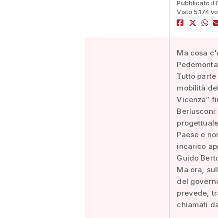
Pubblicato il
Visto 5.174 vo
Ma cosa c'e
Pedemontan
Tutto parte
mobilità del
Vicenza” fi
Berlusconi: 
progettuale
Paese e no
incarico ap
Guido Berto
Ma ora, sul
del governo
prevede, tr
chiamati da