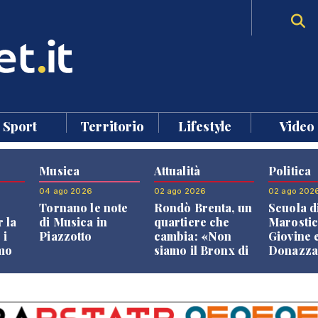
Sport
Territorio
Lifestyle
Video
Musica
Attualità
Politica
04 ago 2026
02 ago 2026
02 ago 202
Tornano le note
Rondò Brenta, un
Scuola d
 la
di Musica in
quartiere che
Marostic
 i
Piazzotto
cambia: «Non
Giovine 
smo
siamo il Bronx di
Donazz
Bassano, qui si
replican
neto
vive bene»
opposizi