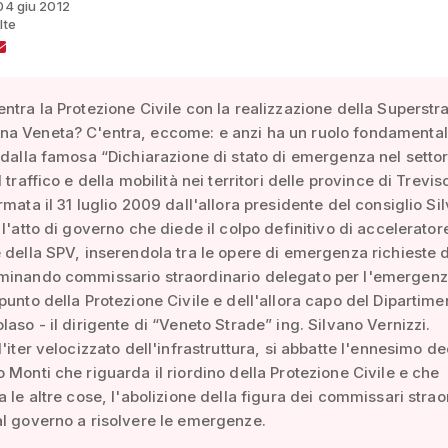
 04 giu 2012
lte
ntra la Protezione Civile con la realizzazione della Superstr
a Veneta? C'entra, eccome: e anzi ha un ruolo fondamental
 dalla famosa “Dichiarazione di stato di emergenza nel settor
 traffico e della mobilità nei territori delle province di Trevis
rmata il 31 luglio 2009 dall'allora presidente del consiglio Sil
l'atto di governo che diede il colpo definitivo di acceleratore 
 della SPV, inserendola tra le opere di emergenza richieste 
minando commissario straordinario delegato per l'emergenz
punto della Protezione Civile e dell'allora capo del Dipartime
laso - il dirigente di “Veneto Strade” ing. Silvano Vernizzi.
l'iter velocizzato dell'infrastruttura, si abbatte l'ennesimo d
 Monti che riguarda il riordino della Protezione Civile e che
a le altre cose, l'abolizione della figura dei commissari strao
l governo a risolvere le emergenze.