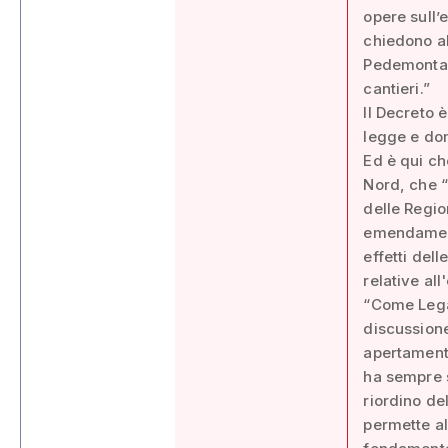
opere sull’
chiedono al
Pedemontan
cantieri.”
Il Decreto 
legge e dom
Ed è qui ch
Nord, che “
delle Regio
emendamento
effetti del
relative al
“Come Lega
discussion
apertamente
ha sempre s
riordino de
permette al