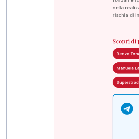
fondamental
nella reali
rischia di 
Scopri di
Renzo Ton
Manuela La
Superstrad