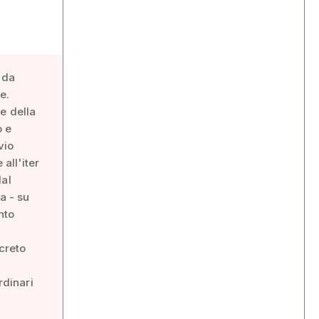
ada
e.
e della
o e
vio
all'iter
dal
a - su
nto
ecreto
rdinari