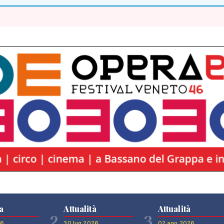
a
Attualità
Attualità
2
3
26
30 lug 2026
02 ago 2026