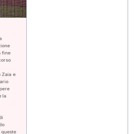
a
zione
 fine
corso
a Zaia e
ario
opere
 la
di
ndo
i queste