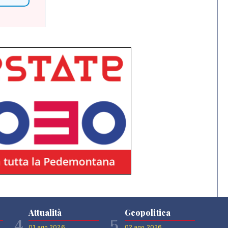
Attualità
Geopolitica
4
5
01 ago 2026
02 ago 2026