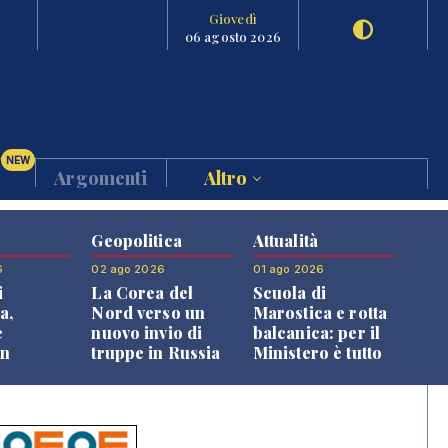
Giovedì
06 agosto 2026
NEW
Argomenti
Altro
Geopolitica
Attualità
6
02 ago 2026
01 ago 2026
i
La Corea del
Scuola di
a,
Nord verso un
Marostica e rotta
e
nuovo invio di
balcanica: per il
an
truppe in Russia
Ministero è tutto
o alle
in regola
oni