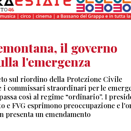
emontana, il governo
lla l'emergenza
eto sul riordino della Protezione Civile
e i commissari straordinari per le emerg
passa così al regime “ordinario”. I presid
to e FVG esprimono preoccupazione e l'o
in presenta un emendamento