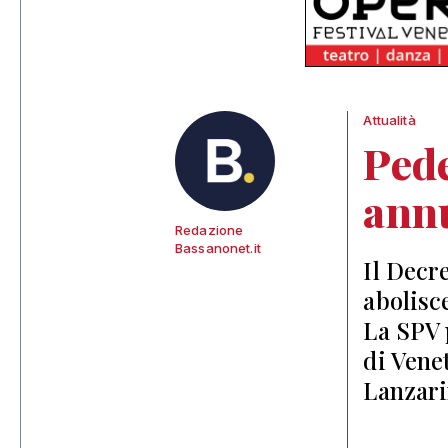
Attualità
Ped
annu
Redazione
Bassanonet.it
Il Decr
abolisc
La SPV 
di Vene
Lanzar