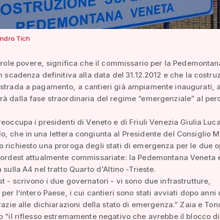
ndro Tich
parole povere, significa che il commissario per la Pedemontan
in scadenza definitiva alla data del 31.12.2012 e che la costru
strada a pagamento, a cantieri già ampiamente inaugurati, a
à dalla fase straordinaria del regime “emergenziale” al per
reoccupa i presidenti di Veneto e di Friuli Venezia Giulia Luc
, che in una lettera congiunta al Presidente del Consiglio M
 richiesto una proroga degli stati di emergenza per le due 
 Nordest attualmente commissariate: la Pedemontana Veneta e
 sulla A4 nel tratto Quarto d'Altino -Trieste.
t - scrivono i due governatori - vi sono due infrastrutture,
per l’intero Paese, i cui cantieri sono stati avviati dopo anni 
grazie alle dichiarazioni della stato di emergenza.” Zaia e To
o “il riflesso estremamente negativo che avrebbe il blocco d