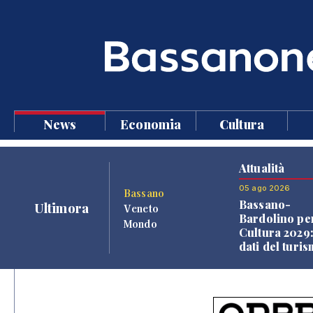
News
Economia
Cultura
Attualità
05 ago 2026
Bassano
Bassano-
Ultimora
Veneto
Bardolino per
Mondo
Cultura 2029:
dati del turi
aprono il
confronto ve