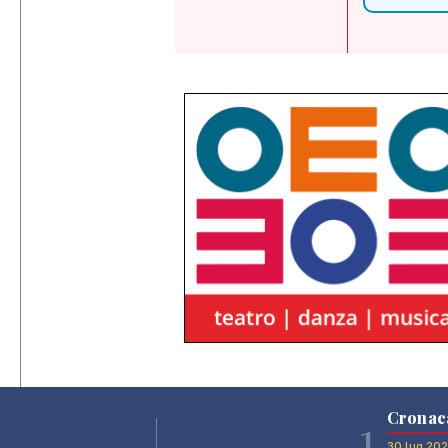
Cronac
1
30 lug 20