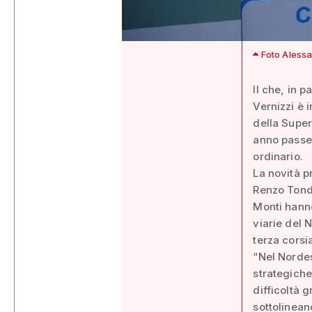
Foto Alessa
Il che, in 
Vernizzi è 
della Super
anno passer
ordinario.
La novità p
Renzo Tondo
Monti hanno
viarie del
terza corsia
“Nel Nordes
strategiche 
difficoltà 
sottolinean