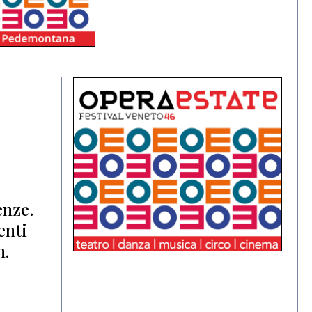
enze.
enti
n.