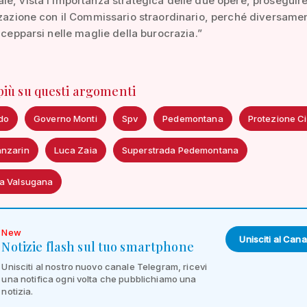
e, vista l’importanza strategica delle due opere, proseguire
zzazione con il Commissario straordinario, perché diversamen
incepparsi nelle maglie della burocrazia.”
 più su questi argomenti
do
Governo Monti
Spv
Pedemontana
Protezione Ci
nzarin
Luca Zaia
Superstrada Pedemontana
a Valsugana
New
Unisciti al Cana
Notizie flash sul tuo smartphone
Unisciti al nostro nuovo canale Telegram, ricevi
una notifica ogni volta che pubblichiamo una
notizia.