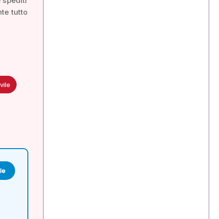
 spediti
te tutto
vile
le