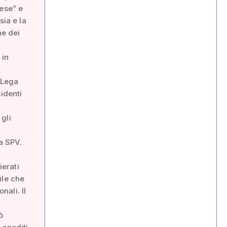
aese” e
sia e la
ne dei
 in
 Lega
identi
gli
a SPV.
erati
ile che
ali. Il
ò