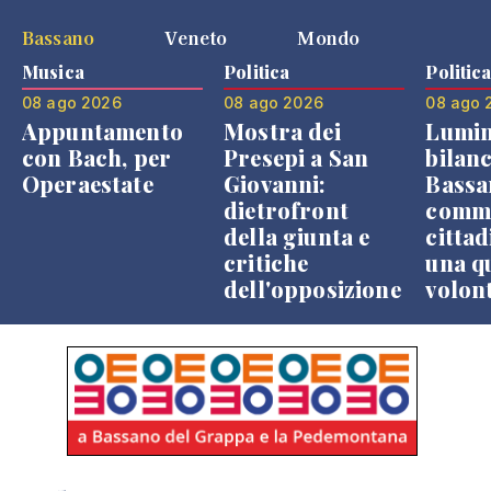
Bassano
Veneto
Mondo
Musica
Politica
Politic
08 ago 2026
08 ago 2026
08 ago 
Appuntamento
Mostra dei
Lumin
con Bach, per
Presepi a San
bilanc
Operaestate
Giovanni:
Bassa
dietrofront
comme
della giunta e
cittad
critiche
una q
dell'opposizione
volon