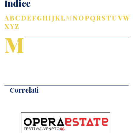
Indice
A
B
C
D
E
F
G
H
I
J
K
L
M
N
O
P
Q
R
S
T
U
V
W
X
Y
Z
M
Correlati