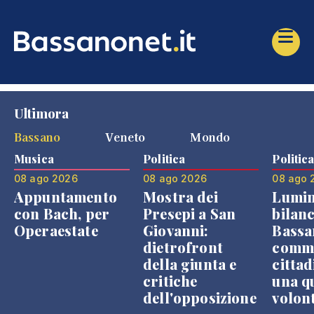
Ultimora
Bassano
Veneto
Mondo
Musica
Politica
Politic
08 ago 2026
08 ago 2026
08 ago 
Appuntamento
Mostra dei
Lumin
con Bach, per
Presepi a San
bilanc
Operaestate
Giovanni:
Bassa
dietrofront
comme
della giunta e
cittad
critiche
una q
dell'opposizione
volon