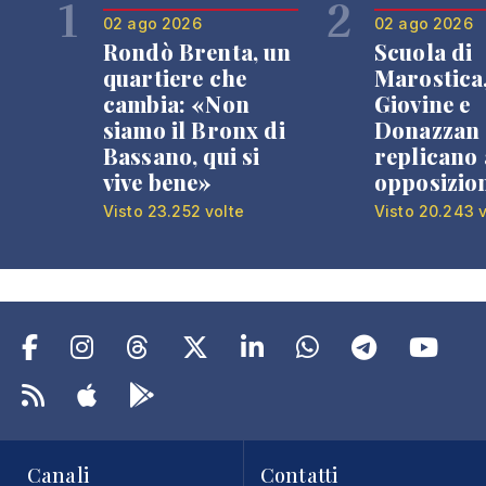
1
2
02 ago 2026
02 ago 2026
Rondò Brenta, un
Scuola di
quartiere che
Marostica
cambia: «Non
Giovine e
siamo il Bronx di
Donazzan
Bassano, qui si
replicano 
vive bene»
opposizio
Visto 23.252 volte
Visto 20.243 v
Canali
Contatti