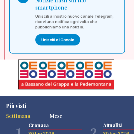
Notizie flash sul tuo
smartphone
Unisciti al nostro nuovo canale Telegram,
ricevi una notifica ogni volta che
pubblichiamo una notizia.
Unisciti al Canale
Più visti
Settimana
Mese
Cronaca
Attualità
1
2
30 lug 2026
30 lug 2026