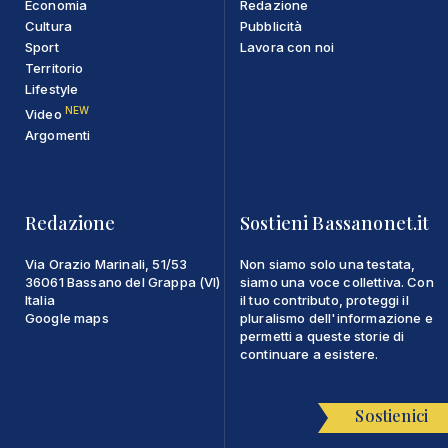
Economia
Redazione
Cultura
Pubblicità
Sport
Lavora con noi
Territorio
Lifestyle
NEW
Video
Argomenti
Redazione
Sostieni Bassanonet.it
Via Orazio Marinali, 51/53
Non siamo solo una testata,
36061 Bassano del Grappa (VI)
siamo una voce collettiva. Con
Italia
il tuo contributo, proteggi il
Google maps
pluralismo dell'informazione e
permetti a queste storie di
continuare a esistere.
Sostienici