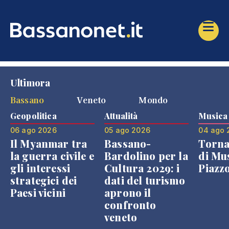
Ultimora
Bassano
Veneto
Mondo
Geopolitica
Attualità
Musica
06 ago 2026
05 ago 2026
04 ago 
Il Myanmar tra
Bassano-
Torna
la guerra civile e
Bardolino per la
di Mus
gli interessi
Cultura 2029: i
Piazz
strategici dei
dati del turismo
Paesi vicini
aprono il
confronto
veneto