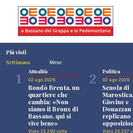
Più visti
Settimana
Mese
Attualità
Politica
1
2
02 ago 2026
02 ago 2026
Rondò Brenta, un
Scuola di
quartiere che
Marostica
cambia: «Non
Giovine e
siamo il Bronx di
Donazzan
Bassano, qui si
replicano 
vive bene»
opposizio
Visto 23.260 volte
Visto 20.257 v