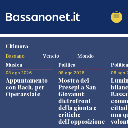
Ultimora
Bassano
Veneto
Mondo
Musica
Politica
Politic
08 ago 2026
08 ago 2026
08 ago 
Appuntamento
Mostra dei
Lumin
con Bach, per
Presepi a San
bilanc
Operaestate
Giovanni:
Bassa
dietrofront
comme
della giunta e
cittad
critiche
una q
dell'opposizione
volon