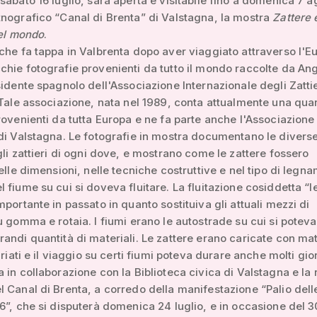
sabato 16 luglio, sarà aperta e visitabile fino a domenica 7 a
nografico “Canal di Brenta” di Valstagna, la mostra
Zattere 
del mondo
.
che fa tappa in Valbrenta dopo aver viaggiato attraverso l'E
hie fotografie provenienti da tutto il mondo raccolte da An
sidente spagnolo dell'Associazione Internazionale degli Zattie
 Tale associazione, nata nel 1989, conta attualmente una qua
rovenienti da tutta Europa e ne fa parte anche l'Associazione 
di Valstagna. Le fotografie in mostra documentano le diverse
gli zattieri di ogni dove, e mostrano come le zattere fossero
nelle dimensioni, nelle tecniche costruttive e nel tipo di legn
 fiume su cui si doveva fluitare. La fluitazione cosiddetta “l
mportante in passato in quanto sostituiva gli attuali mezzi di
u gomma e rotaia. I fiumi erano le autostrade su cui si poteva
andi quantità di materiali. Le zattere erano caricate con mat
ariati e il viaggio su certi fiumi poteva durare anche molti gior
 in collaborazione con la Biblioteca civica di Valstagna e la 
 Canal di Brenta, a corredo della manifestazione “Palio dell
6”, che si disputerà domenica 24 luglio, e in occasione del 3