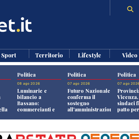
Sport
Territorio
Lifestyle
Video
Politica
Politica
Politica
08 ago 2026
07 ago 2026
07 ago 202
Luminarie e
Futuro Nazionale
Provinci
n
bilancio a
conferma il
Vicenza,
Bassano:
sostegno
sindaci f
ella
commercianti e
all'amministrazione
patto per
che
cittadini verso
Finco
dei Com
ione
una quota
volontaria