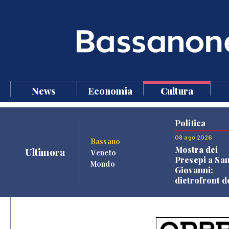
News
Economia
Cultura
Politica
08 ago 2026
Bassano
Mostra dei
Ultimora
Veneto
Presepi a Sa
Mondo
Giovanni:
dietrofront d
giunta e criti
dell'opposiz