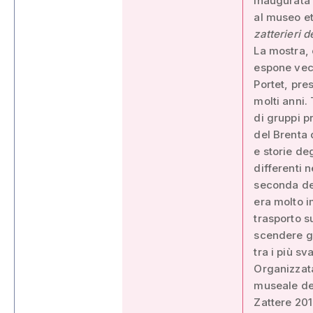
Inaugurata 
al museo et
zatterieri 
La mostra, 
espone vecc
Portet, pre
molti anni.
di gruppi p
del Brenta 
e storie de
differenti 
seconda del
era molto i
trasporto s
scendere gr
tra i più sv
Organizzata
museale del
Zattere 201