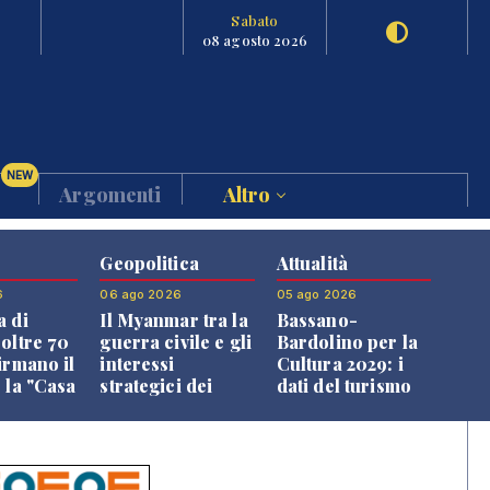
Sabato
08 agosto 2026
NEW
Argomenti
Altro
Geopolitica
Attualità
6
06 ago 2026
05 ago 2026
a di
Il Myanmar tra la
Bassano-
 oltre 70
guerra civile e gli
Bardolino per la
irmano il
interessi
Cultura 2029: i
 la "Casa
strategici dei
dati del turismo
uni"
Paesi vicini
aprono il
confronto veneto