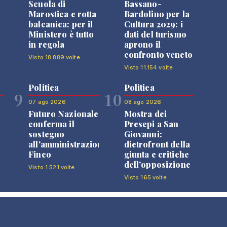
Scuola di
Bassano-
Marostica e rotta
Bardolino per la
balcanica: per il
Cultura 2029: i
Ministero è tutto
dati del turismo
in regola
aprono il
confronto veneto
Visto 18.889 volte
Visto 11.154 volte
Politica
Politica
9
10
07 ago 2026
08 ago 2026
Futuro Nazionale
Mostra dei
0
conferma il
Presepi a San
sostegno
Giovanni:
all'amministrazione
dietrofront della
Finco
giunta e critiche
dell'opposizione
Visto 1.521 volte
Visto 165 volte