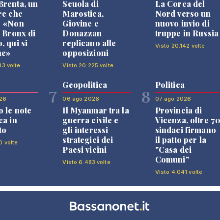
renta, un
Scuola di
La Corea del
re che
Marostica,
Nord verso un
: «Non
Giovine e
nuovo invio di
l Bronx di
Donazzan
truppe in Russia
, qui si
replicano alle
Visto 20.142 volte
ne»
opposizioni
33 volte
Visto 20.225 volte
Geopolitica
Politica
7
8
26
06 ago 2026
07 ago 2026
 le note
Il Myanmar tra la
Provincia di
ca in
guerra civile e
Vicenza, oltre 7
to
gli interessi
sindaci firmano
strategici dei
il patto per la
0 volte
Paesi vicini
"Casa dei
Comuni"
Visto 6.483 volte
Visto 4.041 volte