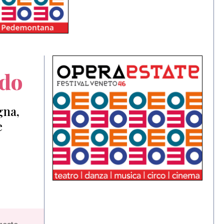
ndo
gna,
e