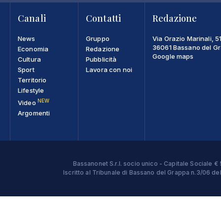
Canali
Contatti
Redazione
News
Gruppo
Via Orazio Marinali, 5
36061 Bassano del Gra
Economia
Redazione
Google maps
Cultura
Pubblicità
Sport
Lavora con noi
Territorio
Lifestyle
NEW
Video
Argomenti
Bassanonet S.r.l. socio unico - Capitale Sociale
Iscritto al Tribunale di Bassano del Grappa n.3/06 d