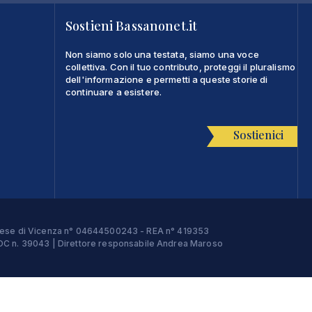
Sostieni Bassanonet.it
Non siamo solo una testata, siamo una voce
collettiva. Con il tuo contributo, proteggi il pluralismo
dell'informazione e permetti a queste storie di
continuare a esistere.
Sostienici
Imprese di Vicenza n° 04644500243 - REA n° 419353
e ROC n. 39043 | Direttore responsabile Andrea Maroso