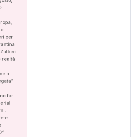
gosto,
e
uropa,
gel
ri per
rantina
Zattieri
 realtà
ame a
egata”
no far
eriali
ni.
rete
e
0°