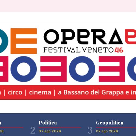
à
Politica
Geopolitica
2
3
26
02 ago 2026
02 ago 2026