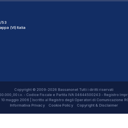
1/53
ppa (VI) Italia
Copyright © 2009-2026 Bassanonet Tutti i diritti riservati
 € 50.000,00 i.v. - Codice Fiscale e Partita IVA 04644500243 - Registro 
el 10 maggio 2006 | Iscritto al Registro degli Operatori di Comunicazion
Informativa Privacy
Cookie Policy
Copyright & Disclaimer