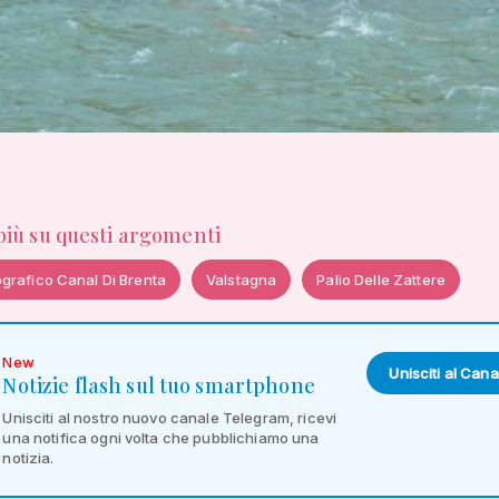
 più su questi argomenti
grafico Canal Di Brenta
Valstagna
Palio Delle Zattere
New
Unisciti al Cana
Notizie flash sul tuo smartphone
Unisciti al nostro nuovo canale Telegram, ricevi
una notifica ogni volta che pubblichiamo una
notizia.