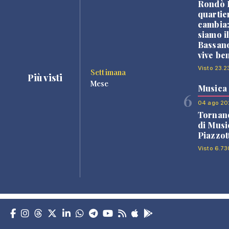
Rondò B
quartie
cambia
siamo i
Bassano
vive be
Visto 23.2
Settimana
Più visti
Mese
Musica
6
04 ago 20
Tornano
di Musi
Piazzot
Visto 6.73