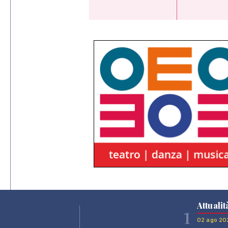
Attualit
1
02 ago 20