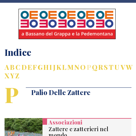
Indice
A
B
C
D
E
F
G
H
I
J
K
L
M
N
O
P
Q
R
S
T
U
V
W
X
Y
Z
P
Palio Delle Zattere
Associazioni
Zattere e zatterieri nel
mondo