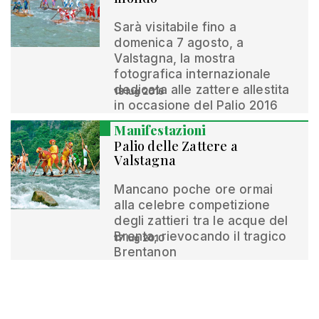
Sarà visitabile fino a
domenica 7 agosto, a
Valstagna, la mostra
fotografica internazionale
dedicata alle zattere allestita
18 lug 2016
in occasione del Palio 2016
Manifestazioni
Palio delle Zattere a
Valstagna
Mancano poche ore ormai
alla celebre competizione
degli zattieri tra le acque del
Brenta, rievocando il tragico
17 lug 2010
Brentanon