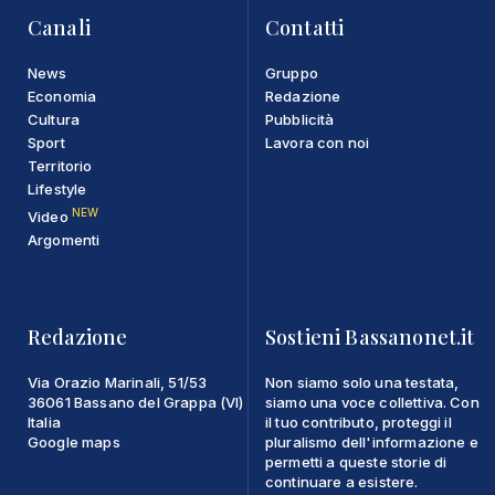
Canali
Contatti
News
Gruppo
Economia
Redazione
Cultura
Pubblicità
Sport
Lavora con noi
Territorio
Lifestyle
NEW
Video
Argomenti
Redazione
Sostieni Bassanonet.it
Via Orazio Marinali, 51/53
Non siamo solo una testata,
36061 Bassano del Grappa (VI)
siamo una voce collettiva. Con
Italia
il tuo contributo, proteggi il
Google maps
pluralismo dell'informazione e
permetti a queste storie di
continuare a esistere.