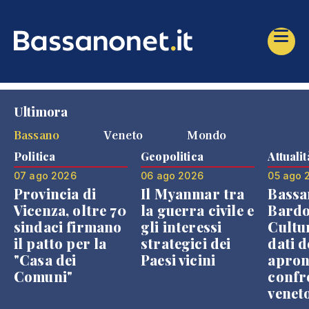
Ultimora
Bassano
Veneto
Mondo
Politica
Geopolitica
Attualit
07 ago 2026
06 ago 2026
05 ago 
Provincia di
Il Myanmar tra
Bassa
Vicenza, oltre 70
la guerra civile e
Bardo
sindaci firmano
gli interessi
Cultur
il patto per la
strategici dei
dati d
"Casa dei
Paesi vicini
apron
Comuni"
confr
venet