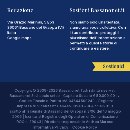
Redazione
Sostieni Bassanonet.it
Via Orazio Marinali, 51/53
Non siamo solo una testata,
36061 Bassano del Grappa (VI)
siamo una voce collettiva. Con
Italia
il tuo contributo, proteggi il
Google maps
pluralismo dell'informazione e
permetti a queste storie di
continuare a esistere.
Sostienici
Copyright © 2009-2026 Bassanonet Tutti i diritti riservati
Bassanonet S.r.l. socio unico - Capitale Sociale € 50.000,00 i.v.
- Codice Fiscale e Partita IVA 04644500243 - Registro
Imprese di Vicenza n° 04644500243 - REA n° 419353
Iscritto al Tribunale di Bassano del Grappa n.3/06 del 10 maggio
2006 | Iscritto al Registro degli Operatori di Comunicazione
ROC n. 39043 | Direttore responsabile Andrea Maroso
Informativa Privacy
Cookie Policy