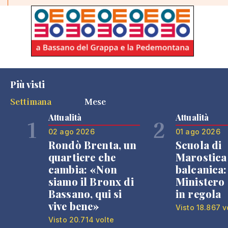
Più visti
Settimana
Mese
Attualità
Attualità
1
2
02 ago 2026
01 ago 2026
Rondò Brenta, un
Scuola di
quartiere che
Marostica 
cambia: «Non
balcanica: 
siamo il Bronx di
Ministero 
Bassano, qui si
in regola
vive bene»
Visto 18.867 v
Visto 20.714 volte