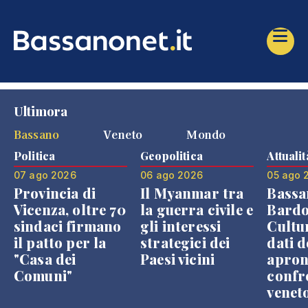
Ultimora
Bassano
Veneto
Mondo
Politica
Geopolitica
Attualit
07 ago 2026
06 ago 2026
05 ago 
Provincia di
Il Myanmar tra
Bassa
Vicenza, oltre 70
la guerra civile e
Bardo
sindaci firmano
gli interessi
Cultur
il patto per la
strategici dei
dati d
"Casa dei
Paesi vicini
apron
Comuni"
confr
venet