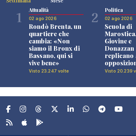
Settimana
Mese
Attualità
Politica
1
2
02 ago 2026
02 ago 2026
Rondò Brenta, un
Scuola di
quartiere che
Marostica
cambia: «Non
Giovine e
siamo il Bronx di
Donazzan
Bassano, qui si
replicano 
vive bene»
opposizio
Visto 23.247 volte
Visto 20.239 v