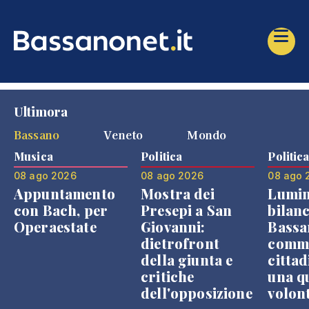
Ultimora
Bassano
Veneto
Mondo
Musica
Politica
Politic
08 ago 2026
08 ago 2026
08 ago 
Appuntamento
Mostra dei
Lumin
con Bach, per
Presepi a San
bilanc
Operaestate
Giovanni:
Bassa
dietrofront
comme
della giunta e
cittad
critiche
una q
dell'opposizione
volon