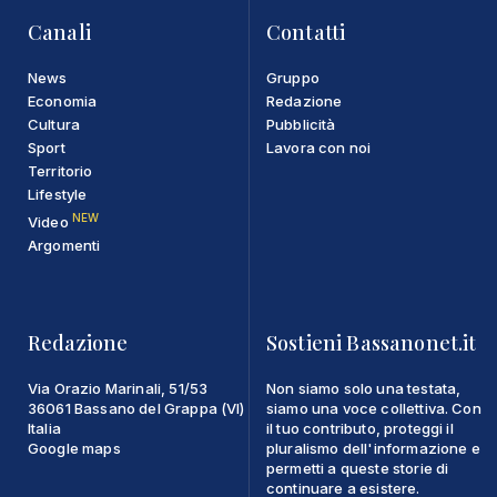
Canali
Contatti
News
Gruppo
Economia
Redazione
Cultura
Pubblicità
Sport
Lavora con noi
Territorio
Lifestyle
NEW
Video
Argomenti
Redazione
Sostieni Bassanonet.it
Via Orazio Marinali, 51/53
Non siamo solo una testata,
36061 Bassano del Grappa (VI)
siamo una voce collettiva. Con
Italia
il tuo contributo, proteggi il
Google maps
pluralismo dell'informazione e
permetti a queste storie di
continuare a esistere.