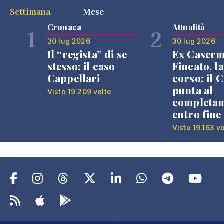
Settimana
Mese
Cronaca
Attualità
1
2
30 lug 2026
30 lug 2026
Il “regista” di se
Ex Caser
stesso: il caso
Fincato, la
Cappellari
corso: il
punta al
Visto 19.209 volte
completa
entro fine
Visto 19.163 v