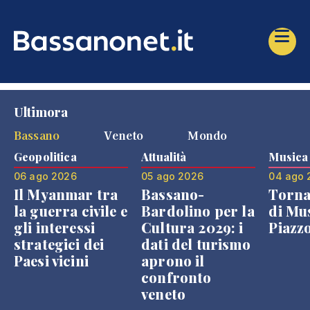
Ultimora
Bassano
Veneto
Mondo
Geopolitica
Attualità
Musica
06 ago 2026
05 ago 2026
04 ago 
Il Myanmar tra
Bassano-
Torna
la guerra civile e
Bardolino per la
di Mus
gli interessi
Cultura 2029: i
Piazz
strategici dei
dati del turismo
Paesi vicini
aprono il
confronto
veneto