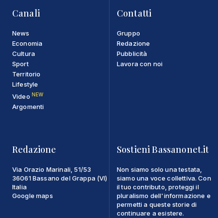
Canali
Contatti
News
Gruppo
Economia
Redazione
Cultura
Pubblicità
Sport
Lavora con noi
Territorio
Lifestyle
NEW
Video
Argomenti
Redazione
Sostieni Bassanonet.it
Via Orazio Marinali, 51/53
Non siamo solo una testata,
36061 Bassano del Grappa (VI)
siamo una voce collettiva. Con
Italia
il tuo contributo, proteggi il
Google maps
pluralismo dell'informazione e
permetti a queste storie di
continuare a esistere.