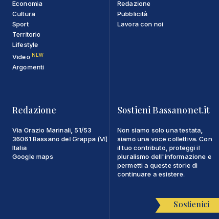
Economia
Redazione
Cultura
Pubblicità
Sport
Lavora con noi
Territorio
Lifestyle
NEW
Video
Argomenti
Redazione
Sostieni Bassanonet.it
Via Orazio Marinali, 51/53
Non siamo solo una testata,
36061 Bassano del Grappa (VI)
siamo una voce collettiva. Con
Italia
il tuo contributo, proteggi il
Google maps
pluralismo dell'informazione e
permetti a queste storie di
continuare a esistere.
Sostienici