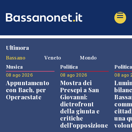
Ultimora
Bassano
Veneto
Mondo
Musica
Politica
Politic
08 ago 2026
08 ago 2026
08 ago 
Appuntamento
Mostra dei
Lumin
con Bach, per
Presepi a San
bilanc
Operaestate
Giovanni:
Bassa
dietrofront
comme
della giunta e
cittad
critiche
una q
dell'opposizione
volon