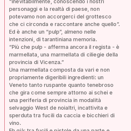
“inevitabilmente, conoscendo i nostri
personaggi e la realtà di paese, non
potevamo non accorgerci del grottesco
che ci circonda e raccontare anche quello”.
Ed è anche un “pulp”, almeno nelle
intenzioni, di tarantiniana memoria.
“Più che pulp - afferma ancora il regista - è
marmellata, una marmellata di ciliegie della
provincia di Vicenza.”
Una marmellata composta da vari e non
propriamente digeribili ingredienti: un
Veneto tanto ruspante quanto tenebroso
che gira come sempre attorno ai schei e
una periferia di provincia in modalità
selvaggio West de noialtri, incattivita e
sperduta tra fucili da caccia e bicchieri di
vino.
Eh già: tra fucili e pistole da una parte e