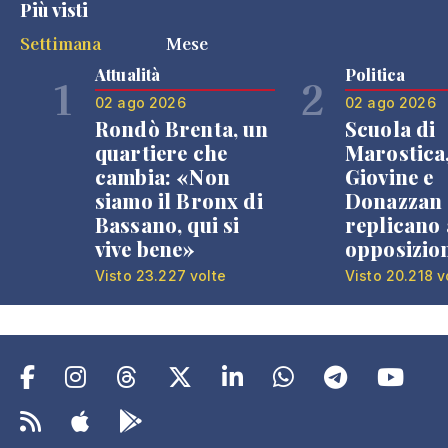
Più visti
Settimana
Mese
Attualità
Politica
1
2
02 ago 2026
02 ago 2026
Rondò Brenta, un
Scuola di
quartiere che
Marostica
cambia: «Non
Giovine e
siamo il Bronx di
Donazzan
Bassano, qui si
replicano 
vive bene»
opposizio
Visto 23.227 volte
Visto 20.218 v