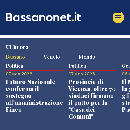
Ultimora
Bassano
Veneto
Mondo
Politica
Politica
Geo
07 ago 2026
07 ago 2026
06 
Futuro Nazionale
Provincia di
Il
conferma il
Vicenza, oltre 70
la 
sostegno
sindaci firmano
gli
all'amministrazione
il patto per la
st
Finco
"Casa dei
Pae
Comuni"