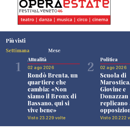
Più visti
Settimana
Mese
Attualità
Politica
1
2
02 ago 2026
02 ago 2026
Rondò Brenta, un
Scuola di
quartiere che
Marostica
cambia: «Non
Giovine e
siamo il Bronx di
Donazzan
Bassano, qui si
replicano 
vive bene»
opposizio
Visto 23.229 volte
Visto 20.222 v