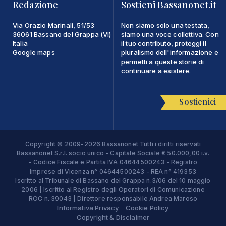
Redazione
Sostieni Bassanonet.it
Via Orazio Marinali, 51/53
Non siamo solo una testata,
36061 Bassano del Grappa (VI)
siamo una voce collettiva. Con
Italia
il tuo contributo, proteggi il
Google maps
pluralismo dell'informazione e
permetti a queste storie di
continuare a esistere.
Sostienici
Copyright © 2009-2026 Bassanonet Tutti i diritti riservati
Bassanonet S.r.l. socio unico - Capitale Sociale € 50.000,00 i.v.
- Codice Fiscale e Partita IVA 04644500243 - Registro
Imprese di Vicenza n° 04644500243 - REA n° 419353
Iscritto al Tribunale di Bassano del Grappa n.3/06 del 10 maggio
2006 | Iscritto al Registro degli Operatori di Comunicazione
ROC n. 39043 | Direttore responsabile Andrea Maroso
Informativa Privacy
Cookie Policy
Copyright & Disclaimer