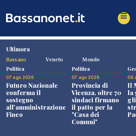
Ultimora
Bassano
Veneto
Mondo
Politica
Politica
Geo
07 ago 2026
07 ago 2026
06 
Futuro Nazionale
Provincia di
Il
conferma il
Vicenza, oltre 70
la 
sostegno
sindaci firmano
gli
all'amministrazione
il patto per la
st
Finco
"Casa dei
Pae
Comuni"