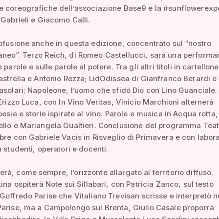
e coreografiche dell’associazione Base9 e la #sunflowerexp
 Gabrieli e Giacomo Calli.
ofusione anche in questa edizione, concentrato sul “nostro
neo”. Terzo Reich, di Romeo Castellucci, sarà una performa
 parole e sulle parole al potere. Tra gli altri titoli in cartellon
astrella e Antonio Rezza; LidOdissea di Gianfranco Berardi e
asolari; Napoleone, l’uomo che sfidò Dio con Lino Guanciale.
 Erizzo Luca, con In Vino Veritas, Vinicio Marchioni alternerà
oesie e storie ispirate al vino. Parole e musica in Acqua rotta
llo e Mariangela Gualtieri. Conclusione del programma Teat
bre con Gabriele Vacis in Risveglio di Primavera e con labora
n studenti, operatori e docenti.
à, come sempre, l’orizzonte allargato al territorio diffuso.
ina ospiterà Note sui Sillabari, con Patricia Zanco, sul testo
Goffredo Parise che Vitaliano Trevisan scrisse e interpretò n
arise, ma a Campolongo sul Brenta, Giulio Casale proporrà