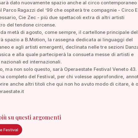
l sarà dato nuovamente spazio anche al circo contemporaneo 
l Parco Ragazzi del ’99 che ospiterà tre compagnie - Circo El
sario, Cie Zec - più due spettacoli extra di altri artisti
atro del tendone circense.
da metà di agosto, come sempre, il cartellone principale del
rà spazio a B.Motion, la rassegna dedicata ai linguaggi del
eo e agli artisti emergenti, declinata nelle tre sezioni Danz
sica e alla quale parteciperà la consueta messe di artisti e
azionali ed internazionali.
o, ma non solo questo, sarà Operaestate Festival Veneto 43.
a completo del Festival, per chi volesse approfondire, annot
rire anche altri titoli che qui non ho avuto modo di citare, è 
raestate.it
 più su questi argomenti
e Festival