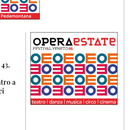
 43,
ntro a
ei