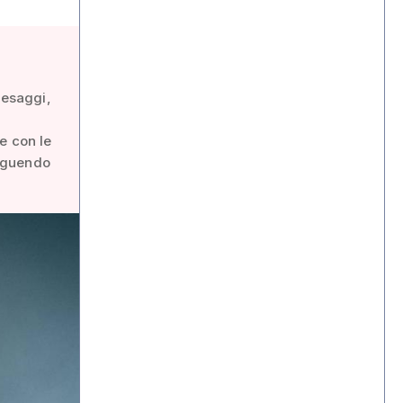
aesaggi,
e con le
seguendo