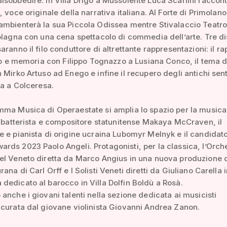
sobbedire. In Villa Drigo a Mussolente Luca Scarlini raccont
, voce originale della narrativa italiana. Al Forte di Primolan
mbienterà la sua Piccola Odissea mentre Stivalaccio Teatro
olagna con una cena spettacolo di commedia dell’arte. Tre di
aranno il filo conduttore di altrettante rappresentazioni: il r
rio e memoria con Filippo Tognazzo a Lusiana Conco, il tema d
 Mirko Artuso ad Enego e infine il recupero degli antichi sent
ia a Colceresa.
mma Musica di Operaestate si amplia lo spazio per la musica
l batterista e compositore statunitense Makaya McCraven, il
 e pianista di origine ucraina Lubomyr Melnyk e il candidato
ds 2023 Paolo Angeli. Protagonisti, per la classica, l’Orche
el Veneto diretta da Marco Angius in una nuova produzione 
na di Carl Orff e I Solisti Veneti diretti da Giuliano Carella 
edicato al barocco in Villa Dolfin Boldù a Rosà.
anche i giovani talenti nella sezione dedicata ai musicisti
curata dal giovane violinista Giovanni Andrea Zanon.