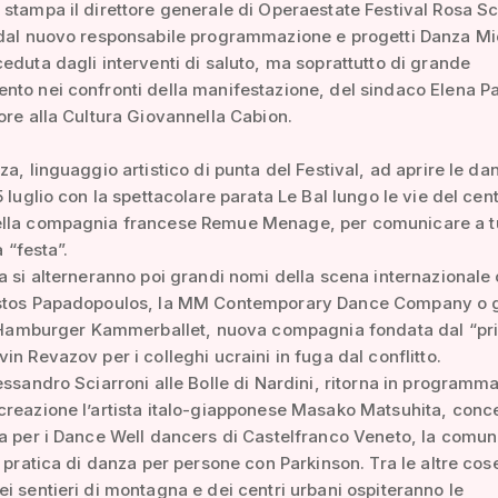
stampa il direttore generale di Operaestate Festival Rosa Sc
 dal nuovo responsabile programmazione e progetti Danza Mi
eduta dagli interventi di saluto, ma soprattutto di grande
to nei confronti della manifestazione, del sindaco Elena P
ore alla Cultura Giovannella Cabion.
za, linguaggio artistico di punta del Festival, ad aprire le da
5 luglio con la spettacolare parata Le Bal lungo le vie del cent
lla compagnia francese Remue Menage, per comunicare a tu
a “festa”.
a si alterneranno poi grandi nomi della scena internazionale 
stos Papadopoulos, la MM Contemporary Dance Company o g
ll’Hamburger Kammerballet, nuova compagnia fondata dal “pri
in Revazov per i colleghi ucraini in fuga dal conflitto.
essandro Sciarroni alle Bolle di Nardini, ritorna in programm
reazione l’artista italo-giapponese Masako Matsuhita, conc
a per i Dance Well dancers di Castelfranco Veneto, la comun
a pratica di danza per persone con Parkinson. Tra le altre cose
i sentieri di montagna e dei centri urbani ospiteranno le