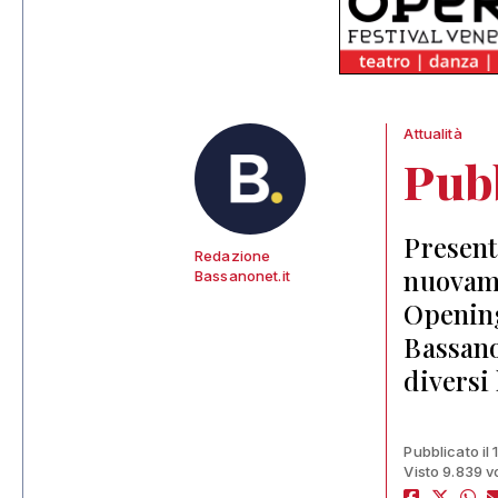
Attualità
Pubb
Present
Redazione
nuovame
Bassanonet.it
Opening
Bassano
diversi
Pubblicato il
Visto 9.839 v