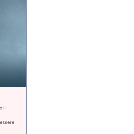
 il
nessere