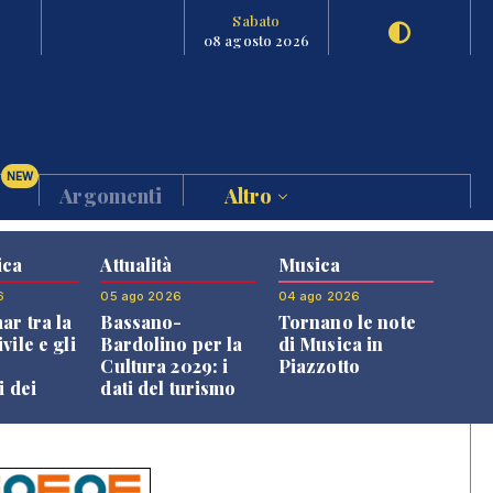
Sabato
08 agosto 2026
NEW
Argomenti
Altro
ica
Attualità
Musica
6
05 ago 2026
04 ago 2026
ar tra la
Bassano-
Tornano le note
vile e gli
Bardolino per la
di Musica in
Cultura 2029: i
Piazzotto
i dei
dati del turismo
ini
aprono il
confronto veneto