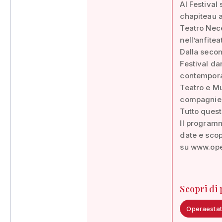
Al Festiva
chapiteau a
Teatro Neces
nell’anfite
Dalla secon
Festival da
contemporan
Teatro e Mu
compagnie n
Tutto quest
Il programm
date e scop
su www.ope
Scopri di
Operaestat