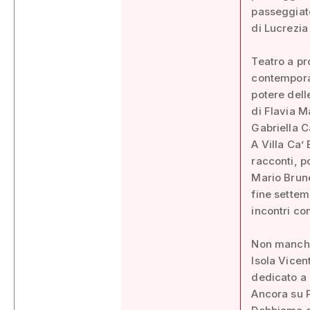
passeggiat
di Lucrezia
Teatro a pr
contempora
potere delle
di Flavia M
Gabriella C
A Villa Ca’
racconti, p
Mario Brune
fine settem
incontri co
Non mancher
Isola Vicent
dedicato a 
Ancora su P