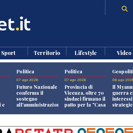
Sport
Territorio
Lifestyle
Video
Politica
Politica
Geopolit
07 ago 2026
07 ago 2026
06 ago 202
Futuro Nazionale
Provincia di
Il Myanm
conferma il
Vicenza, oltre 70
guerra ci
sostegno
sindaci firmano il
interessi
 e
all'amministrazione
patto per la "Casa
strategic
o
Finco
dei Comuni"
Paesi vic