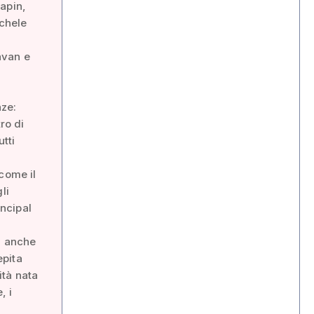
apin,
chele
avan e
nze:
ro di
tti
come il
li
ncipal
a anche
epita
ità nata
, i