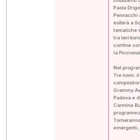
Dobbiamo di
Paola Drigo
Pennacchi a
esibirà a S
tematiche s
tra territo
confine con
la Picciona
Nel progra
Tre nomi: i
compositore
Grammy Awar
Padova e d
Carmina Bura
programma d
Torneranno 
emergenti, 