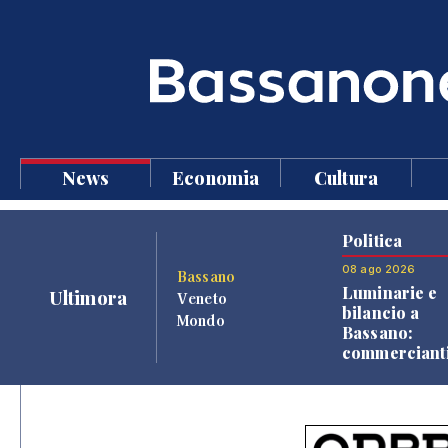
News
Economia
Cultura
Politica
08 ago 2026
Bassano
Luminarie e
Ultimora
Veneto
bilancio a
Mondo
Bassano:
commercianti
cittadini vers
una quota
volontaria