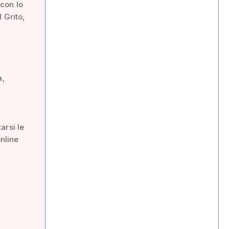
con lo
 Grito,
a,
arsi le
online