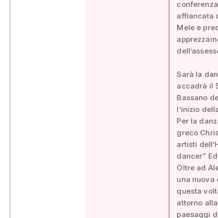
conferenza 
affiancata
Mele e prec
apprezzamen
dell’assess
Sarà la dan
accadrà il 
Bassano de
l’inizio dell
Per la danz
greco Chri
artisti de
dancer” Edv
Oltre ad Al
una nuova c
questa volt
attorno all
paesaggi de