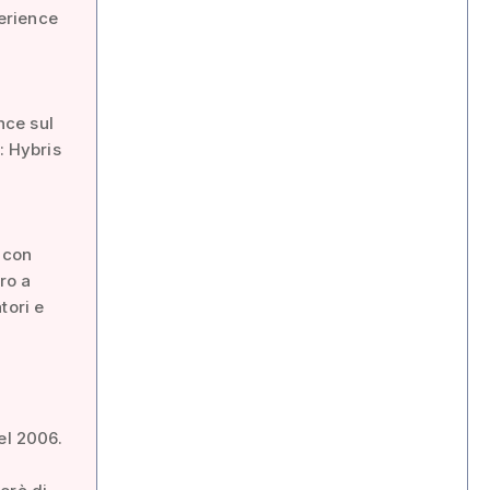
erience
nce sul
e: Hybris
, con
ro a
tori e
el 2006.