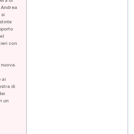
erà di
o Andrea
 si
stinte
apporto
el
ieri con
 nuova.
 ai
stra di
dei
in un