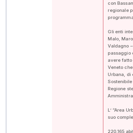
con Bassan
regionale p
programmazi
Gli enti int
Malo, Maro
Valdagno – 
passaggio 
avere fatto
Veneto che 
Urbana, di 
Sostenibile
Regione ste
Amministraz
L’ “Area Ur
suo comples
220.165 abi