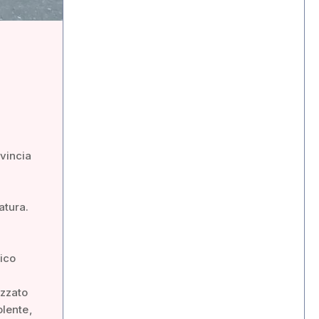
ovincia
atura.
nico
izzato
lente,