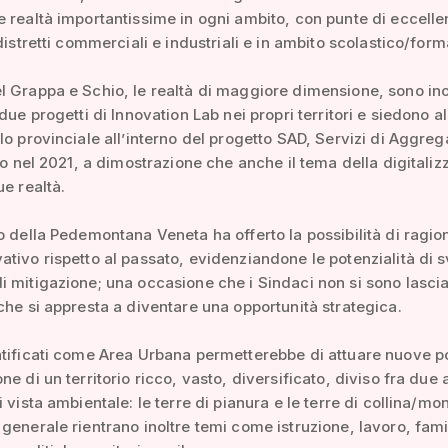
 realtà importantissime in ogni ambito, con punte di eccelle
 distretti commerciali e industriali e in ambito scolastico/form
 Grappa e Schio, le realtà di maggiore dimensione, sono ino
due progetti di Innovation Lab nei propri territori e siedono al
lo provinciale all’interno del progetto SAD, Servizi di Aggre
ato nel 2021, a dimostrazione che anche il tema della digitali
ue realtà.
o della Pedemontana Veneta ha offerto la possibilità di ragio
tivo rispetto al passato, evidenziandone le potenzialità di s
 mitigazione; una occasione che i Sindaci non si sono lascia
che si appresta a diventare una opportunità strategica.
tificati come Area Urbana permetterebbe di attuare nuove po
ne di un territorio ricco, vasto, diversificato, diviso fra due 
i vista ambientale: le terre di pianura e le terre di collina/mo
generale rientrano inoltre temi come istruzione, lavoro, fami