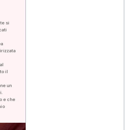
te si
ati
ea
irizzata
al
o il
one un
i.
o e che
hio