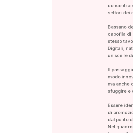
concentrare
settori dei
Bassano del
capofila di 
stesso tavo
Digitali, n
unisce le d
Il passaggi
modo innova
ma anche di
sfuggire e 
Essere iden
di promozio
dal punto d
Nel quadro 