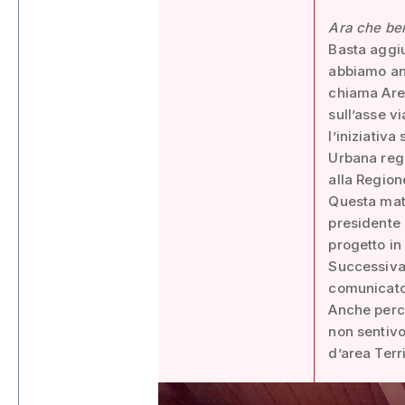
Ara che be
Basta aggiu
abbiamo anc
chiama Are
sull’asse v
l’iniziativa
Urbana regi
alla Region
Questa matt
presidente 
progetto i
Successiva
comunicato 
Anche perc
non sentivo
d’area Terr