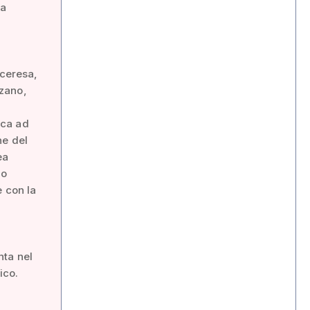
na
lceresa,
zzano,
ica ad
ne del
ea
no
e con la
nta nel
ico.