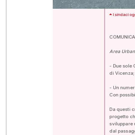
I sindaci og
COMUNIC
Area Urba
- Due sole 
di Vicenza;
- Un numer
Con possibi
Da questi c
progetto ch
sviluppare 
dal passag