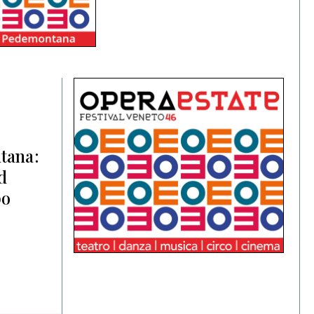
tana:
d
po