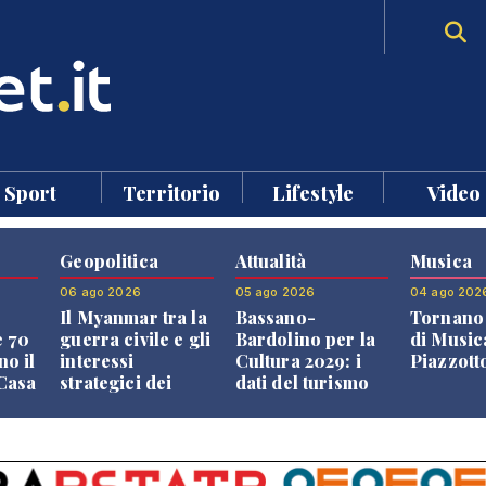
Sport
Territorio
Lifestyle
Video
Geopolitica
Attualità
Musica
06 ago 2026
05 ago 2026
04 ago 202
Il Myanmar tra la
Bassano-
Tornano 
e 70
guerra civile e gli
Bardolino per la
di Music
no il
interessi
Cultura 2029: i
Piazzott
"Casa
strategici dei
dati del turismo
Paesi vicini
aprono il
confronto veneto