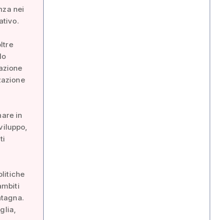
nza nei
ativo.
ltre
lo
gazione
zzazione
nare in
viluppo,
ti
litiche
ambiti
ntagna.
glia,