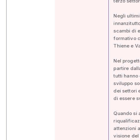
terzo setto
Negli ultim
innanzitutt
scambi di e
formativo c
Thiene e Va
Nel progetto
partire dal
tutti hanno
sviluppo so
dei settori
di essere s
Quando si an
riqualificaz
attenzioni a
visione del