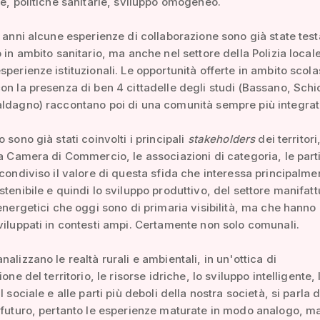
re, politiche sanitarie, sviluppo omogeneo.
i anni alcune esperienze di collaborazione sono già state test
o in ambito sanitario, ma anche nel settore della Polizia locale
sperienze istituzionali. Le opportunità offerte in ambito scola
on la presenza di ben 4 cittadelle degli studi (Bassano, Schi
ldagno) raccontano poi di una comunità sempre più integrat
 sono già stati coinvolti i principali
stakeholders
dei territori
la Camera di Commercio, le associazioni di categoria, le parti
 condiviso il valore di questa sfida che interessa principalme
stenibile e quindi lo sviluppo produttivo, del settore manifatt
 energetici che oggi sono di primaria visibilità, ma che hanno
viluppati in contesti ampi. Certamente non solo comunali.
alizzano le realtà rurali e ambientali, in un'ottica di
ione del territorio, le risorse idriche, lo sviluppo intelligente, 
l sociale e alle parti più deboli della nostra società, si parla 
 futuro, pertanto le esperienze maturate in modo analogo, ma