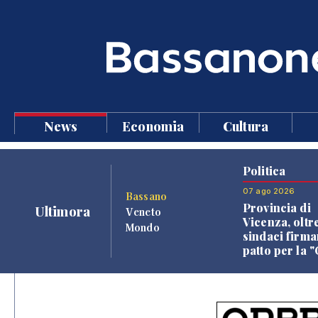
News
Economia
Cultura
Politica
07 ago 2026
Bassano
Provincia di
Ultimora
Veneto
Vicenza, oltr
Mondo
sindaci firma
patto per la 
dei Comuni"