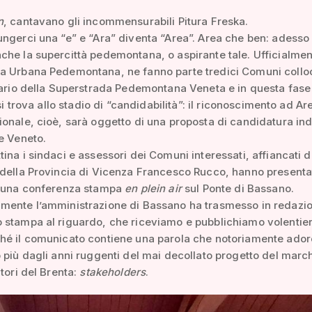
n
, cantavano gli incommensurabili Pitura Freska.
ngerci una “e” e “Ara” diventa “Area”. Area che ben: adesso
he la supercittà pedemontana, o aspirante tale. Ufficialmen
a Urbana Pedemontana, ne fanno parte tredici Comuni colloc
iario della Superstrada Pedemontana Veneta e in questa fase
 si trova allo stadio di “candidabilità”: il riconoscimento ad Ar
onale, cioè, sarà oggetto di una proposta di candidatura ind
e Veneto.
ina i sindaci e assessori dei Comuni interessati, affiancati d
della Provincia di Vicenza Francesco Rucco, hanno presentat
n una conferenza stampa
en plein air
sul Ponte di Bassano.
mente l’amministrazione di Bassano ha trasmesso in redazi
stampa al riguardo, che riceviamo e pubblichiamo volentier
hé il comunicato contiene una parola che notoriamente ador
 più dagli anni ruggenti del mai decollato progetto del marc
itori del Brenta:
stakeholders
.