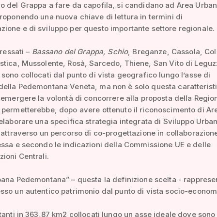
o del Grappa a fare da capofila, si candidano ad Area Urba
roponendo una nuova chiave di lettura in termini di
one e di sviluppo per questo importante settore regionale.
eressati –
Bassano del Grappa, Schio
, Breganze, Cassola, Co
stica, Mussolente, Rosà, Sarcedo, Thiene, San Vito di Legu
sono collocati dal punto di vista geografico lungo l’asse di
della Pedemontana Veneta, ma non è solo questa caratterist
 emergere la volontà di concorrere alla proposta della Regio
permetterebbe, dopo avere ottenuto il riconoscimento di Ar
elaborare una specifica strategia integrata di Sviluppo Urba
 attraverso un percorso di co-progettazione in collaborazion
ssa e secondo le indicazioni della Commissione UE e delle
ioni Centrali.
bana Pedemontana” – questa la definizione scelta - rapprese
so un autentico patrimonio dal punto di vista socio-econom
tanti in 363,87 km2 collocati lungo un asse ideale dove sono