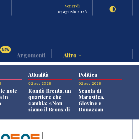
Venerdì
07 agosto 2026
NEW
Argomenti
Altro
Attualità
Politica
6
02 ago 2026
02 ago 2026
le note
Rondò Brenta, un
Scuola di
a in
quartiere che
Marostica,
o
cambia: «Non
Giovine e
siamo il Bronx di
Donazzan
Bassano, qui si
replicano alle
vive bene»
opposizioni