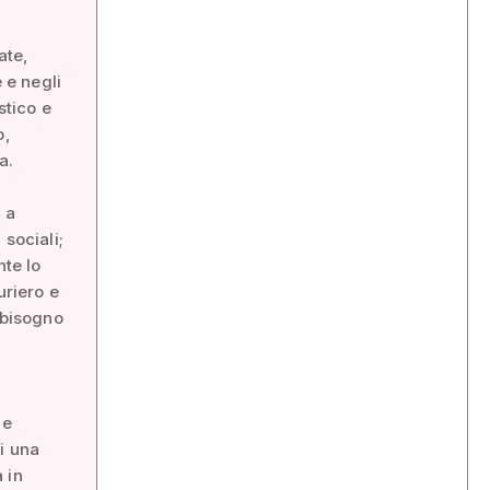
ate,
 e negli
stico e
o,
a.
, a
 sociali;
nte lo
uriero e
 bisogno
le
di una
 in