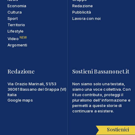
Economia
Redazione
Cultura
Pubblicità
Sport
Lavora con noi
Territorio
Lifestyle
NEW
Video
Argomenti
Redazione
Sostieni Bassanonet.it
Via Orazio Marinali, 51/53
Non siamo solo una testata,
36061 Bassano del Grappa (VI)
siamo una voce collettiva. Con
Italia
il tuo contributo, proteggi il
Google maps
pluralismo dell'informazione e
permetti a queste storie di
continuare a esistere.
Sostienici