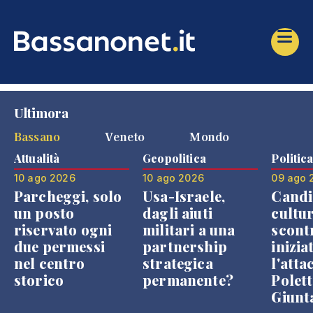
Ultimora
Bassano
Veneto
Mondo
Attualità
Geopolitica
Politic
10 ago 2026
10 ago 2026
09 ago 
Parcheggi, solo
Usa-Israele,
Candi
un posto
dagli aiuti
cultur
riservato ogni
militari a una
scont
due permessi
partnership
inizia
nel centro
strategica
l'atta
storico
permanente?
Polett
Giunt