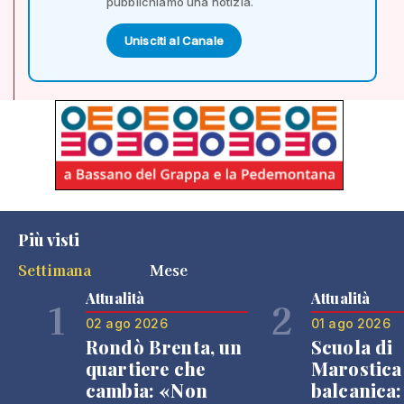
pubblichiamo una notizia.
Unisciti al Canale
Più visti
Settimana
Mese
Attualità
Attualità
1
2
02 ago 2026
01 ago 2026
Rondò Brenta, un
Scuola di
quartiere che
Marostica 
cambia: «Non
balcanica: 