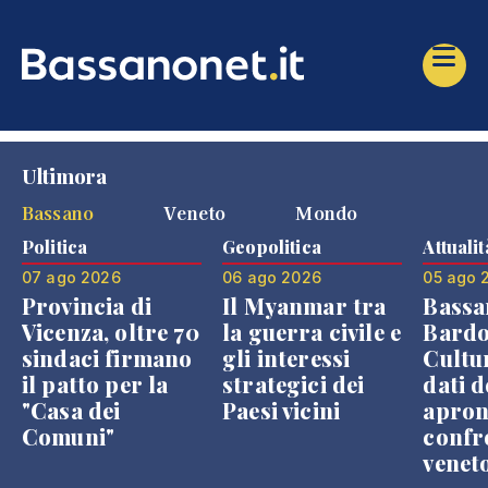
Ultimora
Bassano
Veneto
Mondo
Politica
Geopolitica
Attualit
07 ago 2026
06 ago 2026
05 ago 
Provincia di
Il Myanmar tra
Bassa
Vicenza, oltre 70
la guerra civile e
Bardo
sindaci firmano
gli interessi
Cultur
il patto per la
strategici dei
dati d
"Casa dei
Paesi vicini
apron
Comuni"
confr
venet