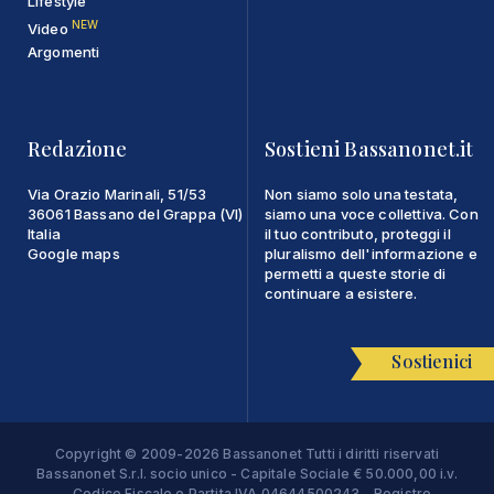
Lifestyle
NEW
Video
Argomenti
Redazione
Sostieni Bassanonet.it
Via Orazio Marinali, 51/53
Non siamo solo una testata,
36061 Bassano del Grappa (VI)
siamo una voce collettiva. Con
Italia
il tuo contributo, proteggi il
Google maps
pluralismo dell'informazione e
permetti a queste storie di
continuare a esistere.
Sostienici
Copyright © 2009-2026 Bassanonet Tutti i diritti riservati
Bassanonet S.r.l. socio unico - Capitale Sociale € 50.000,00 i.v.
- Codice Fiscale e Partita IVA 04644500243 - Registro