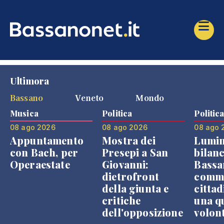
Ultimora
Bassano
Veneto
Mondo
Musica
Politica
Politic
08 ago 2026
08 ago 2026
08 ago 
Appuntamento
Mostra dei
Lumin
con Bach, per
Presepi a San
bilanc
Operaestate
Giovanni:
Bassa
dietrofront
comme
della giunta e
cittad
critiche
una q
dell'opposizione
volon