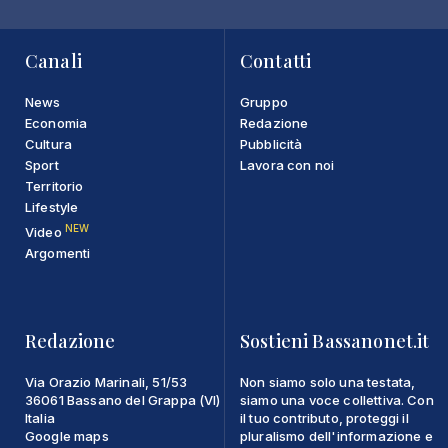
Canali
Contatti
News
Gruppo
Economia
Redazione
Cultura
Pubblicità
Sport
Lavora con noi
Territorio
Lifestyle
NEW
Video
Argomenti
Redazione
Sostieni Bassanonet.it
Via Orazio Marinali, 51/53
Non siamo solo una testata,
36061 Bassano del Grappa (VI)
siamo una voce collettiva. Con
Italia
il tuo contributo, proteggi il
Google maps
pluralismo dell'informazione e