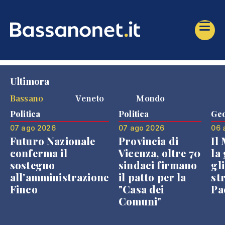
Ultimora
Bassano
Veneto
Mondo
Politica
Politica
Geo
07 ago 2026
07 ago 2026
06 
Futuro Nazionale
Provincia di
Il
conferma il
Vicenza, oltre 70
la 
sostegno
sindaci firmano
gli
all'amministrazione
il patto per la
st
Finco
"Casa dei
Pae
Comuni"