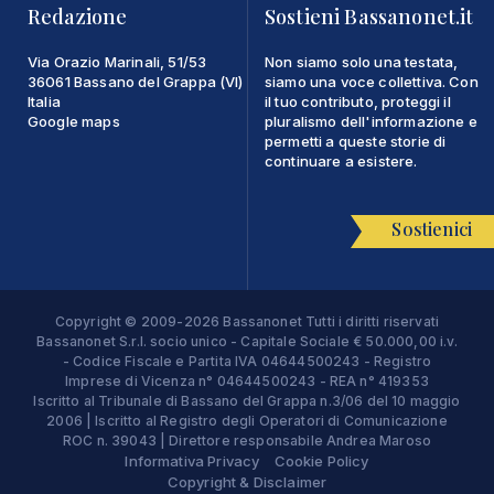
Redazione
Sostieni Bassanonet.it
Via Orazio Marinali, 51/53
Non siamo solo una testata,
36061 Bassano del Grappa (VI)
siamo una voce collettiva. Con
Italia
il tuo contributo, proteggi il
Google maps
pluralismo dell'informazione e
permetti a queste storie di
continuare a esistere.
Sostienici
Copyright © 2009-2026 Bassanonet Tutti i diritti riservati
Bassanonet S.r.l. socio unico - Capitale Sociale € 50.000,00 i.v.
- Codice Fiscale e Partita IVA 04644500243 - Registro
Imprese di Vicenza n° 04644500243 - REA n° 419353
Iscritto al Tribunale di Bassano del Grappa n.3/06 del 10 maggio
2006 | Iscritto al Registro degli Operatori di Comunicazione
ROC n. 39043 | Direttore responsabile Andrea Maroso
Informativa Privacy
Cookie Policy
Copyright & Disclaimer