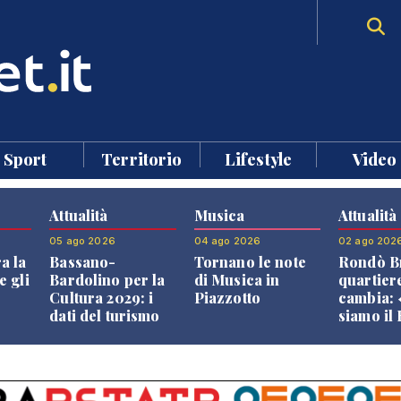
Sport
Territorio
Lifestyle
Video
Attualità
Musica
Attualità
05 ago 2026
04 ago 2026
02 ago 202
a la
Bassano-
Tornano le note
Rondò Br
e gli
Bardolino per la
di Musica in
quartier
Cultura 2029: i
Piazzotto
cambia:
dati del turismo
siamo il
aprono il
Bassano,
confronto veneto
vive ben