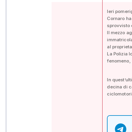
Ieri pomerig
Cornaro ha 
sprovvisto 
Il mezzo ag
immatricola
al propriet
La Polizia 
fenomeno, c
In quest’ul
decina di c
ciclomotori