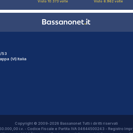
Visto 10.373 volte
Visto 6.962 volte
1/53
ppa (VI) Italia
Copyright © 2009-2026 Bassanonet Tutti i diritti riservati
 € 50.000,00 i.v. - Codice Fiscale e Partita IVA 04644500243 - Registro 