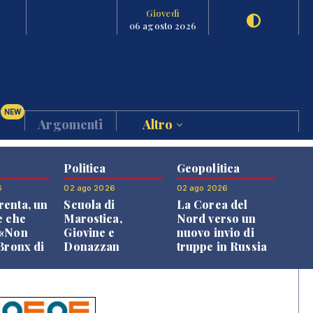
Giovedì
06 agosto 2026
NEW
Argomenti
Altro
Politica
Geopolitica
6
02 ago 2026
02 ago 2026
enta, un
Scuola di
La Corea del
e che
Marostica,
Nord verso un
 «Non
Giovine e
nuovo invio di
 Bronx di
Donazzan
truppe in Russia
 qui si
replicano alle
e»
opposizioni