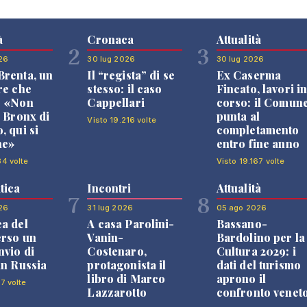
à
Cronaca
Attualità
2
3
26
30 lug 2026
30 lug 2026
renta, un
Il “regista” di se
Ex Caserma
re che
stesso: il caso
Fincato, lavori i
: «Non
Cappellari
corso: il Comun
l Bronx di
punta al
Visto 19.216 volte
, qui si
completamento
ne»
entro fine anno
84 volte
Visto 19.167 volte
tica
Incontri
Attualità
7
8
26
31 lug 2026
05 ago 2026
a del
A casa Parolini-
Bassano-
erso un
Vanin-
Bardolino per la
nvio di
Costenaro,
Cultura 2029: i
in Russia
protagonista il
dati del turismo
libro di Marco
aprono il
7 volte
Lazzarotto
confronto venet