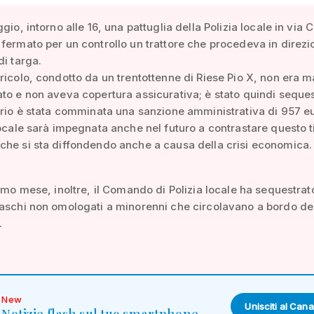
gio, intorno alle 16, una pattuglia della Polizia locale in via C
fermato per un controllo un trattore che procedeva in direz
di targa.
ricolo, condotto da un trentottenne di Riese Pio X, non era m
to e non aveva copertura assicurativa; è stato quindi seques
ario è stata comminata una sanzione amministrativa di 957 e
locale sarà impegnata anche nel futuro a contrastare questo t
he si sta diffondendo anche a causa della crisi economica.
timo mese, inoltre, il Comando di Polizia locale ha sequestrat
aschi non omologati a minorenni che circolavano a bordo dei
.
New
Unisciti al Cana