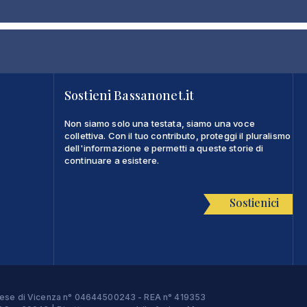
Sostieni Bassanonet.it
Non siamo solo una testata, siamo una voce
collettiva. Con il tuo contributo, proteggi il pluralismo
dell'informazione e permetti a queste storie di
continuare a esistere.
Sostienici
Imprese di Vicenza n° 04644500243 - REA n° 419353