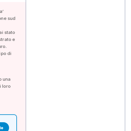
a’
ione sud
ai stato
trato e
uro.
ipo di
o una
 loro
le