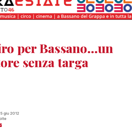
giro per Bassano…un
tore senza targa
15 giu 2012
olte