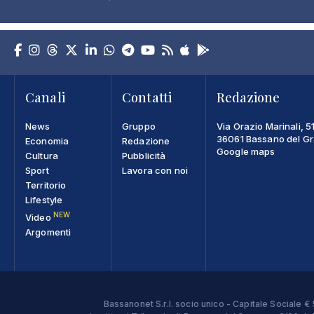
Canali
Contatti
Redazione
News
Gruppo
Via Orazio Marinali, 5
36061 Bassano del Gra
Economia
Redazione
Google maps
Cultura
Pubblicità
Sport
Lavora con noi
Territorio
Lifestyle
NEW
Video
Argomenti
Bassanonet S.r.l. socio unico - Capitale Sociale