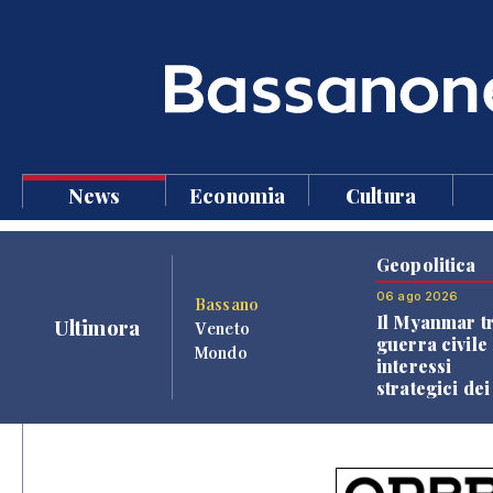
News
Economia
Cultura
Geopolitica
06 ago 2026
Bassano
Il Myanmar tr
Ultimora
Veneto
guerra civile 
Mondo
interessi
strategici dei
Paesi vicini