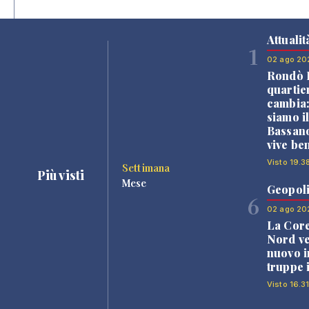
Attualit
1
02 ago 20
Rondò B
quartie
cambia
siamo i
Bassano
vive be
Visto 19.3
Settimana
Più visti
Mese
Geopoli
6
02 ago 20
La Core
Nord v
nuovo i
truppe 
Visto 16.31