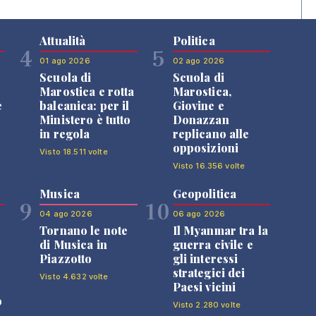
Attualità
Politica
4
5
01 ago 2026
02 ago 2026
Scuola di
Scuola di
n
Marostica e rotta
Marostica,
e
balcanica: per il
Giovine e
Ministero è tutto
Donazzan
in regola
replicano alle
opposizioni
Visto 18.511 volte
Visto 16.356 volte
Musica
Geopolitica
9
10
04 ago 2026
06 ago 2026
Tornano le note
Il Myanmar tra la
di Musica in
guerra civile e
Piazzotto
gli interessi
strategici dei
Visto 4.632 volte
Paesi vicini
o
Visto 2.280 volte