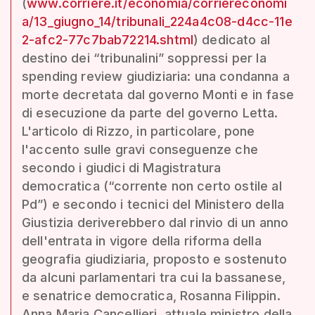
(
www.corriere.it/economia/corriereconomi
a/13_giugno_14/tribunali_224a4c08-d4cc-11e
2-afc2-77c7bab72214.shtml
) dedicato al
destino dei “tribunalini” soppressi per la
spending review giudiziaria: una condanna a
morte decretata dal governo Monti e in fase
di esecuzione da parte del governo Letta.
L'articolo di Rizzo, in particolare, pone
l'accento sulle gravi conseguenze che
secondo i giudici di Magistratura
democratica (“corrente non certo ostile al
Pd”) e secondo i tecnici del Ministero della
Giustizia deriverebbero dal rinvio di un anno
dell'entrata in vigore della riforma della
geografia giudiziaria, proposto e sostenuto
da alcuni parlamentari tra cui la bassanese,
e senatrice democratica, Rosanna Filippin.
Anna Maria Cancellieri, attuale ministro della