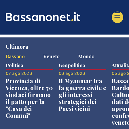
Ultimora
Bassano
Veneto
Mondo
Politica
Geopolitica
Attualit
07 ago 2026
06 ago 2026
05 ago 
Provincia di
Il Myanmar tra
Bassa
Vicenza, oltre 70
la guerra civile e
Bardo
sindaci firmano
gli interessi
Cultur
il patto per la
strategici dei
dati d
"Casa dei
Paesi vicini
apron
Comuni"
confr
venet