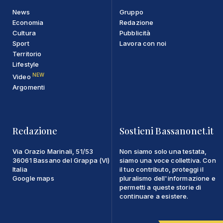
News
Gruppo
Economia
Redazione
Cultura
Pubblicità
Sport
Lavora con noi
Territorio
Lifestyle
NEW
Video
Argomenti
Redazione
Sostieni Bassanonet.it
Via Orazio Marinali, 51/53
Non siamo solo una testata,
36061 Bassano del Grappa (VI)
siamo una voce collettiva. Con
Italia
il tuo contributo, proteggi il
Google maps
pluralismo dell'informazione e
permetti a queste storie di
continuare a esistere.