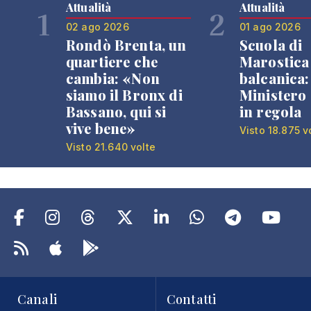
Attualità
Attualità
1
2
02 ago 2026
01 ago 2026
Rondò Brenta, un
Scuola di
quartiere che
Marostica 
cambia: «Non
balcanica: 
siamo il Bronx di
Ministero 
Bassano, qui si
in regola
vive bene»
Visto 18.875 v
Visto 21.640 volte
Canali
Contatti