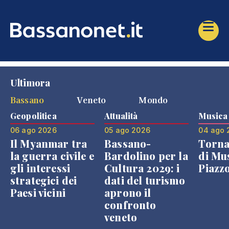
Ultimora
Bassano
Veneto
Mondo
Geopolitica
Attualità
Musica
06 ago 2026
05 ago 2026
04 ago 
Il Myanmar tra
Bassano-
Torna
la guerra civile e
Bardolino per la
di Mus
gli interessi
Cultura 2029: i
Piazz
strategici dei
dati del turismo
Paesi vicini
aprono il
confronto
veneto