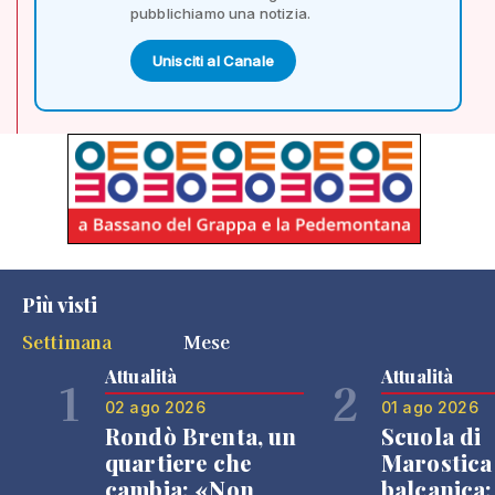
pubblichiamo una notizia.
Unisciti al Canale
Più visti
Settimana
Mese
Attualità
Attualità
1
2
02 ago 2026
01 ago 2026
Rondò Brenta, un
Scuola di
quartiere che
Marostica 
cambia: «Non
balcanica: 