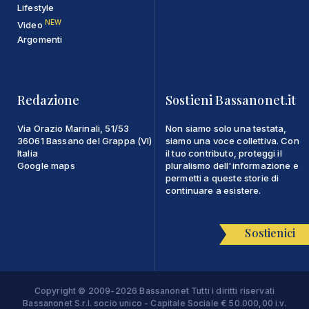
Lifestyle
NEW
Video
Argomenti
Redazione
Sostieni Bassanonet.it
Via Orazio Marinali, 51/53
Non siamo solo una testata,
36061 Bassano del Grappa (VI)
siamo una voce collettiva. Con
Italia
il tuo contributo, proteggi il
Google maps
pluralismo dell'informazione e
permetti a queste storie di
continuare a esistere.
Sostienici
Copyright © 2009-2026 Bassanonet Tutti i diritti riservati
Bassanonet S.r.l. socio unico - Capitale Sociale € 50.000,00 i.v.