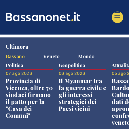
Ultimora
Bassano
Veneto
Mondo
Politica
Geopolitica
Attualit
07 ago 2026
06 ago 2026
05 ago 
Provincia di
Il Myanmar tra
Bassa
Vicenza, oltre 70
la guerra civile e
Bardo
sindaci firmano
gli interessi
Cultur
il patto per la
strategici dei
dati d
"Casa dei
Paesi vicini
apron
Comuni"
confr
venet