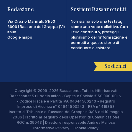
Redazione
Sostieni Bassanonet.it
Via Orazio Marinali, 51/53
Non siamo solo una testata,
36061 Bassano del Grappa (VI)
siamo una voce collettiva. Con
Italia
il tuo contributo, proteggi il
Google maps
pluralismo dell'informazione e
permetti a queste storie di
continuare a esistere.
Sostienici
Copyright © 2009-2026 Bassanonet Tutti i diritti riservati
Bassanonet S.r.l. socio unico - Capitale Sociale € 50.000,00 i.v.
- Codice Fiscale e Partita IVA 04644500243 - Registro
Imprese di Vicenza n° 04644500243 - REA n° 419353
Iscritto al Tribunale di Bassano del Grappa n.3/06 del 10 maggio
2006 | Iscritto al Registro degli Operatori di Comunicazione
ROC n. 39043 | Direttore responsabile Andrea Maroso
Informativa Privacy
Cookie Policy