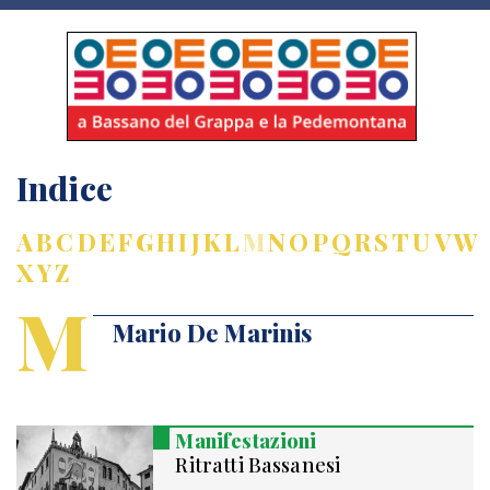
Indice
A
B
C
D
E
F
G
H
I
J
K
L
M
N
O
P
Q
R
S
T
U
V
W
X
Y
Z
M
Mario De Marinis
Manifestazioni
Ritratti Bassanesi