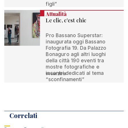
figli”
Attualità
Le clic, c’est chic
Pro Bassano Superstar:
inaugurata oggi Bassano
Fotografia 19. Da Palazzo
Bonaguro agli altri luoghi
della città 190 eventi tra
mostre fotografiche e
incontri dedicati al tema
14 set 2019
“sconfinamenti”
Correlati