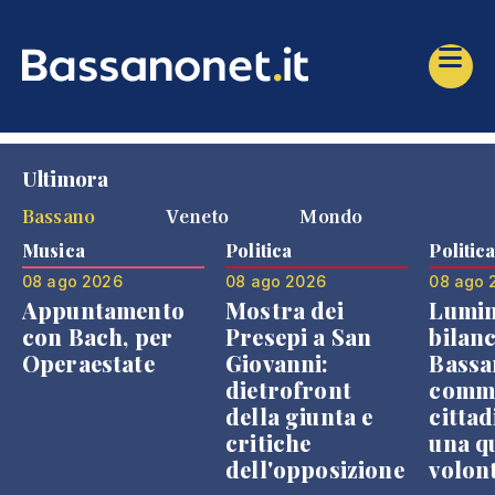
Ultimora
Bassano
Veneto
Mondo
Musica
Politica
Politic
08 ago 2026
08 ago 2026
08 ago 
Appuntamento
Mostra dei
Lumin
con Bach, per
Presepi a San
bilanc
Operaestate
Giovanni:
Bassa
dietrofront
comme
della giunta e
cittad
critiche
una q
dell'opposizione
volon