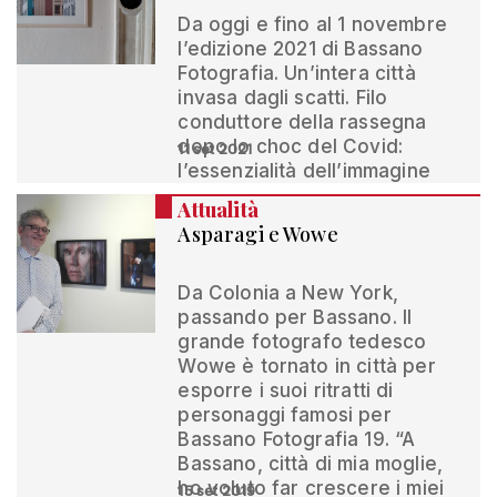
Da oggi e fino al 1 novembre
l’edizione 2021 di Bassano
Fotografia. Un’intera città
invasa dagli scatti. Filo
conduttore della rassegna
dopo lo choc del Covid:
11 set 2021
l’essenzialità dell’immagine
Attualità
Asparagi e Wowe
Da Colonia a New York,
passando per Bassano. Il
grande fotografo tedesco
Wowe è tornato in città per
esporre i suoi ritratti di
personaggi famosi per
Bassano Fotografia 19. “A
Bassano, città di mia moglie,
ho voluto far crescere i miei
15 set 2019