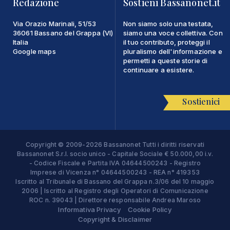
Redazione
Sostieni Bassanonet.it
Via Orazio Marinali, 51/53
Non siamo solo una testata,
36061 Bassano del Grappa (VI)
siamo una voce collettiva. Con
Italia
il tuo contributo, proteggi il
Google maps
pluralismo dell'informazione e
permetti a queste storie di
continuare a esistere.
Sostienici
Copyright © 2009-2026 Bassanonet Tutti i diritti riservati
Bassanonet S.r.l. socio unico - Capitale Sociale € 50.000,00 i.v.
- Codice Fiscale e Partita IVA 04644500243 - Registro
Imprese di Vicenza n° 04644500243 - REA n° 419353
Iscritto al Tribunale di Bassano del Grappa n.3/06 del 10 maggio
2006 | Iscritto al Registro degli Operatori di Comunicazione
ROC n. 39043 | Direttore responsabile Andrea Maroso
Informativa Privacy
Cookie Policy
Copyright & Disclaimer