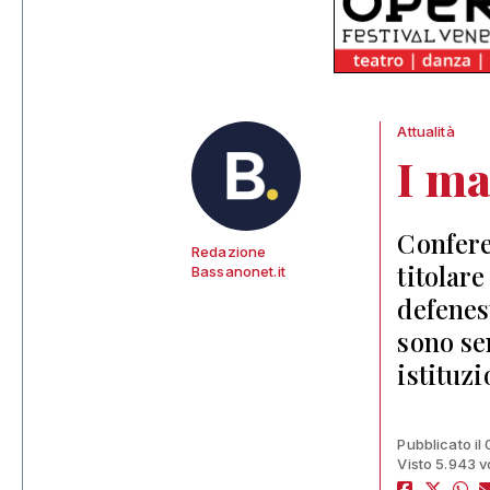
Attualità
I ma
Confere
Redazione
titolar
Bassanonet.it
defenes
sono se
istituzi
Pubblicato il
Visto 5.943 v