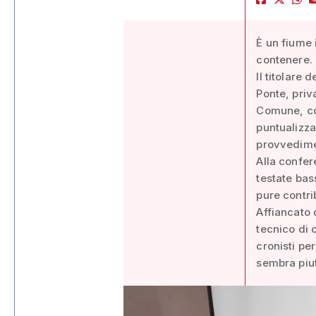
È un fiume 
contenere.
Il titolare
Ponte, priv
Comune, con
puntualizza
provvedime
Alla confer
testate bas
pure contri
Affiancato 
tecnico di 
cronisti per
sembra piut