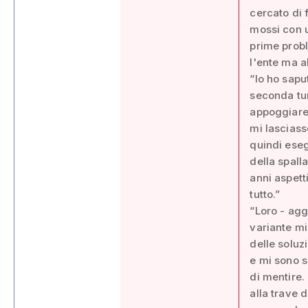
cercato di 
mossi con u
prime probl
l'ente ma al
“Io ho sapu
seconda tur
appoggiare 
mi lascias
quindi eseg
della spall
anni aspett
tutto.”
“Loro - agg
variante mi
delle soluz
e mi sono s
di mentire.
alla trave 