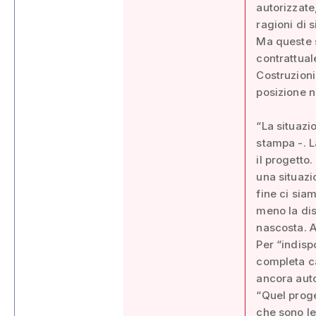
autorizzate
ragioni di 
Ma queste s
contrattual
Costruzioni 
posizione n
“La situazi
stampa -. L
il progetto
una situazi
fine ci sia
meno la dis
nascosta. A
Per “indispo
completa ca
ancora auto
“Quel proge
che sono le