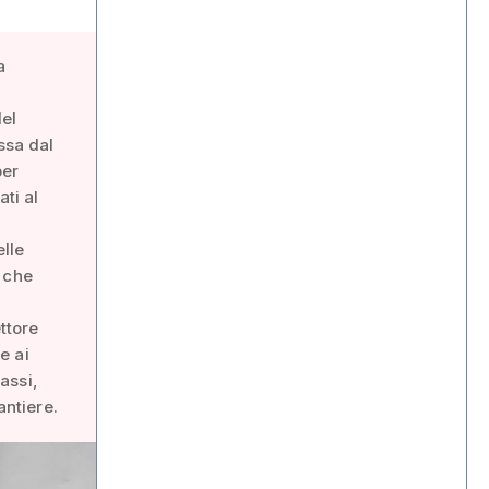
a
del
ssa dal
per
ati al
elle
 che
ttore
e ai
sassi,
antiere.