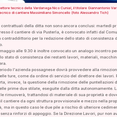
direttore tecnico della Vardanega Nico Cunial, il titolare Giannantonio V
e tecnico di cantiere Massimiliano Simoncello (foto Alessandro Tich)
 contrattuali della ditta non sono ancora conclusi: martedì p
presso il cantiere di via Pusterla, è convocato infatti dal Com
in contraddittorio per la redazione dello stato di consistenza 
o.
maggio alle 9.30 è inoltre convocato un analogo incontro per
llo stato di consistenza dei restanti lavori, materiali, macchi
era.
periodo l'azienda possagnese dovrà provvedere alla rimozio
lle ture, come da ordine di servizio del direttore dei lavori.
ta, invece, la questione della rimozione delle puntellazioni d
lle prime due stilate, eseguite dalla ditta autonomamente. L
e rimuoverà, trattandosi di materiale di sua proprietà e do
l cantiere da ogni struttura provvisionale e mezzo nella prop
tà, ma in questo caso le due pile a rischio di ulteriore cedime
senza rinforzi di appoggio. Se la Direzione Lavori, pur non 