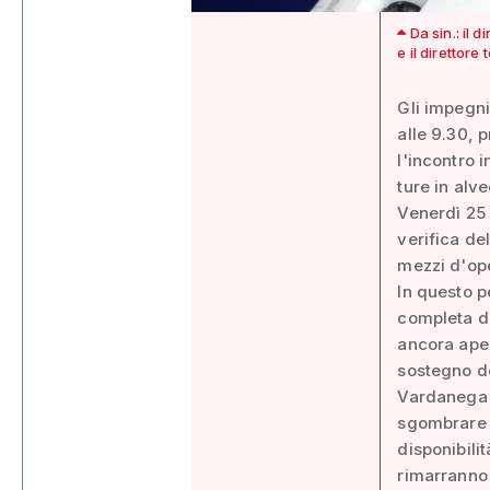
Da sin.: il 
e il direttor
Gli impegni
alle 9.30, 
l'incontro 
ture in alve
Venerdì 25 
verifica de
mezzi d'op
In questo 
completa de
ancora aper
sostegno de
Vardanega l
sgombrare i
disponibili
rimarranno 