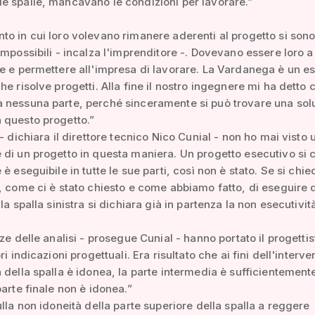
 spalle, mancavano le condizioni per lavorare.”
o in cui loro volevano rimanere aderenti al progetto si sono
impossibili - incalza l'imprenditore -. Dovevano essere loro a
e e permettere all'impresa di lavorare. La Vardanega è un e
he risolve progetti. Alla fine il nostro ingegnere mi ha detto
 nessuna parte, perché sinceramente si può trovare una sol
 questo progetto.”
 - dichiara il direttore tecnico Nico Cunial - non ho mai visto 
di un progetto in questa maniera. Un progetto esecutivo si
è eseguibile in tutte le sue parti, così non è stato. Se si chie
, come ci è stato chiesto e come abbiamo fatto, di eseguire 
la spalla sinistra si dichiara già in partenza la non esecutivit
nze delle analisi - prosegue Cunial - hanno portato il progettis
ri indicazioni progettuali. Era risultato che ai fini dell'interve
 della spalla è idonea, la parte intermedia è sufficientement
parte finale non è idonea.”
ulla non idoneità della parte superiore della spalla a reggere