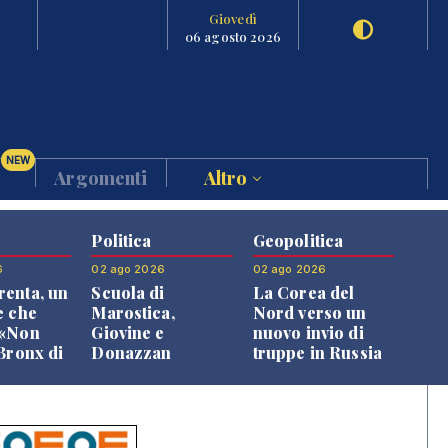
Giovedì
06 agosto 2026
NEW
Argomenti
Altro
Politica
Geopolitica
6
02 ago 2026
02 ago 2026
enta, un
Scuola di
La Corea del
e che
Marostica,
Nord verso un
 «Non
Giovine e
nuovo invio di
 Bronx di
Donazzan
truppe in Russia
 qui si
replicano alle
e»
opposizioni