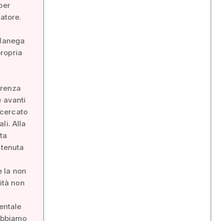
per
atore.
rdanega
propria
erenza
e avanti
 cercato
li. Alla
ta
 tenuta
e la non
ità non
entale
 Abbiamo