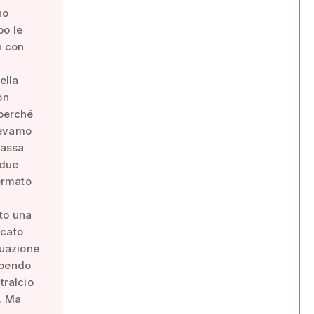
no
po le
i con
ella
on
 perché
vevamo
bassa
 due
fermato
sto una
rcato
tuazione
apendo
tralcio
. Ma