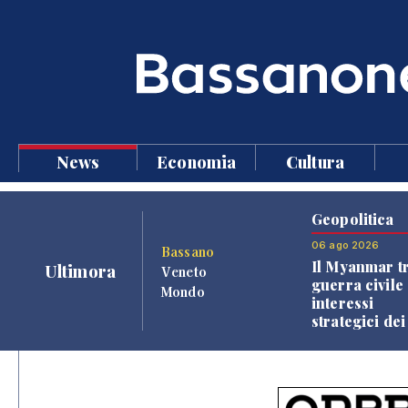
News
Economia
Cultura
Geopolitica
06 ago 2026
Bassano
Il Myanmar tr
Ultimora
Veneto
guerra civile 
Mondo
interessi
strategici dei
Paesi vicini