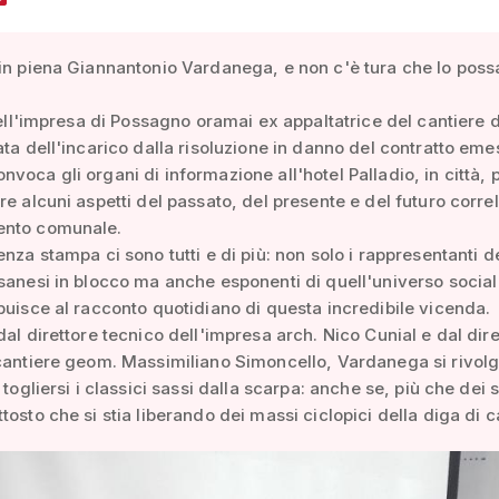
in piena Giannantonio Vardanega, e non c'è tura che lo poss
 dell'impresa di Possagno oramai ex appaltatrice del cantiere 
ata dell'incarico dalla risoluzione in danno del contratto eme
voca gli organi di informazione all'hotel Palladio, in città, 
re alcuni aspetti del passato, del presente e del futuro correl
nto comunale.
enza stampa ci sono tutti e di più: non solo i rappresentanti d
sanesi in blocco ma anche esponenti di quell'universo social
buisce al racconto quotidiano di questa incredibile vicenda.
dal direttore tecnico dell'impresa arch. Nico Cunial e dal dire
cantiere geom. Massimiliano Simoncello, Vardanega si rivolg
 togliersi i classici sassi dalla scarpa: anche se, più che dei 
tosto che si stia liberando dei massi ciclopici della diga di c