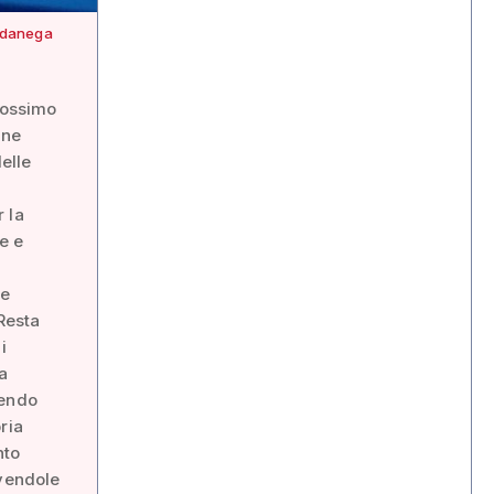
ardanega
rossimo
une
delle
 la
ne e
ne
 Resta
i
a
vendo
ria
nto
avendole