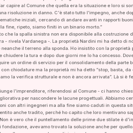
far capire al Comune che quella era la situazione e loro si so
na risoluzione in danno. C'è stato tutto l'impegno, anche do
ematiche iniziali, cercando di andare avanti in rapporti buon
la fine, ripeto, siamo finiti in un binario morto.”
to che la spalla sinistra non era disponibile alla costruzione d
a - rivela Vardanega -. La proprietà Nardini mi ha detto di n
neanche il terreno alla sponda. Ho insistito con la proprietà
se chiudere la tura e dopo due giorni me lo ha concesso. Do
uire un ordine di servizio per il consolidamento della parte 
a con chiodature ma la proprietà mi ha detto “stop, basta, da
iamo la verifica strutturale e non è ancora arrivata”. Là si è 
iunge l'imprenditore, riferendosi al Comune - ci hanno chie
gliorativa per nascondere le lacune progettuali. Abbiamo ce
ioni con altri ingegneri ma alla fine siamo caduti in questa si
entito anche tradito, perché ho capito che loro mentivano s
 Non è vero che il puntellamento delle prime due stilate è d'in
di fondazione, avevamo trovato la soluzione anche per quello