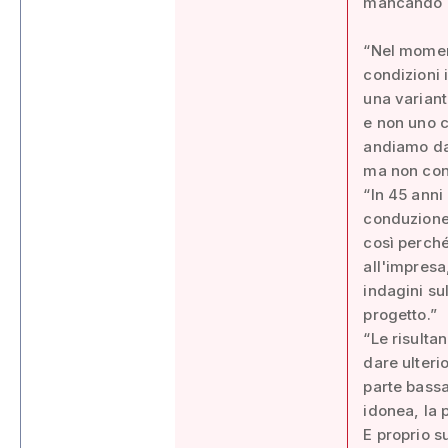
mancando le
“Nel moment
condizioni 
una variant
e non uno c
andiamo da
ma non con
“In 45 anni
conduzione 
così perché 
all'impresa
indagini sul
progetto.”
“Le risulta
dare ulterio
parte bassa
idonea, la 
E proprio s