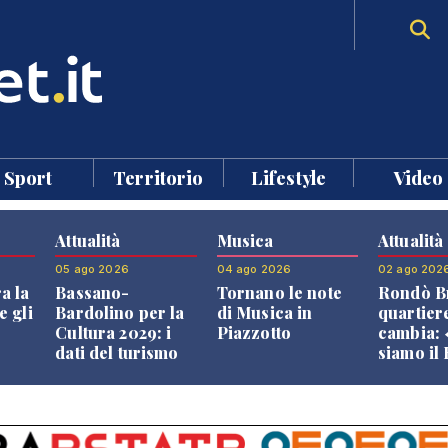
Sport
Territorio
Lifestyle
Video
Attualità
Musica
Attualità
05 ago 2026
04 ago 2026
02 ago 202
a la
Bassano-
Tornano le note
Rondò Br
e gli
Bardolino per la
di Musica in
quartier
Cultura 2029: i
Piazzotto
cambia:
dati del turismo
siamo il
aprono il
Bassano,
confronto veneto
vive ben