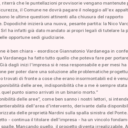
, riterrà che le puntellazioni provvisorie vengano mantenute 
sicurezza, il Comune ne dovrà pagare il noleggio all'ex appalt
ono le ultime questioni attinenti alla chiusura del rapporto
e. Dopodiché inizierà una nuova, pesante partita: la Nico Va
Srl ha infatti già dato mandato ai propri legali di tutelare la 
elle opportune sedi giudiziarie.
one è ben chiara - esordisce Giannatonio Vardanega in conf
a Vardanega ha fatto tutto quello che poteva fare per portar
. Già dagli inizi l'impresa si è resa responsabile e per mesi ha
one per poter dare una soluzione alle problematiche progettua
mo trovati di fronte a cose che erano insormontabili ed è venu
ponibilità delle aree, indisponibilità che a me è sempre stata
 quel punto siamo arrivati in un binario morto.”
nibilità delle aree”, come ben sanno i nostri lettori, si intend
ntierabilità dell'area d'intervento, derivante dalla disponibil
rizzata delle proprietà Nardini sulla spalla sinistra del Ponte.
tto - continua il titolare dell'impresa - ha un vincolo fondam
 spalle. Mancando quello, il progetto diventa irrealizzabile.