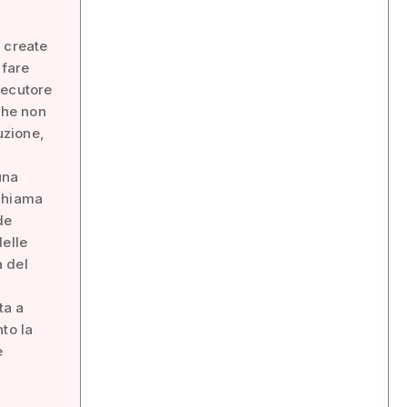
 create
 fare
secutore
 che non
uzione,
una
 chiama
de
delle
à del
ta a
nto la
e