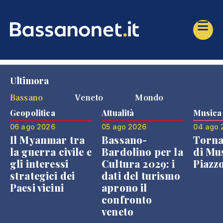
Ultimora
Bassano
Veneto
Mondo
Geopolitica
Attualità
Musica
06 ago 2026
05 ago 2026
04 ago 
Il Myanmar tra
Bassano-
Torna
la guerra civile e
Bardolino per la
di Mus
gli interessi
Cultura 2029: i
Piazz
strategici dei
dati del turismo
Paesi vicini
aprono il
confronto
veneto