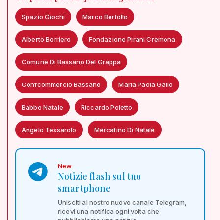
Spazio Giochi
Marco Bertollo
Alberto Borriero
Fondazione Pirani Cremona
Comune Di Bassano Del Grappa
Confcommercio Bassano
Maria Paola Gallo
Babbo Natale
Riccardo Poletto
Angelo Tessarolo
Mercatino Di Natale
New
Notizie flash sul tuo
smartphone
Unisciti al nostro nuovo canale Telegram,
ricevi una notifica ogni volta che
pubblichiamo una notizia.