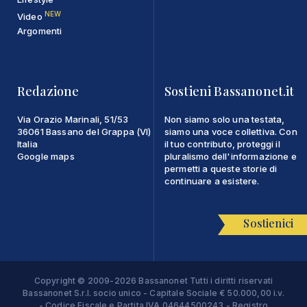
NEW
Video
Argomenti
Redazione
Sostieni Bassanonet.it
Via Orazio Marinali, 51/53
Non siamo solo una testata,
36061 Bassano del Grappa (VI)
siamo una voce collettiva. Con
Italia
il tuo contributo, proteggi il
Google maps
pluralismo dell'informazione e
permetti a queste storie di
continuare a esistere.
Sostienici
Copyright © 2009-2026 Bassanonet Tutti i diritti riservati
Bassanonet S.r.l. socio unico - Capitale Sociale € 50.000,00 i.v.
- Codice Fiscale e Partita IVA 04644500243 - Registro