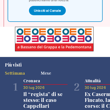
Unisciti al Canale
Più visti
Settimana
Mese
Cronaca
Attualità
1
2
30 lug 2026
30 lug 2026
Il “regista” di se
Ex Caser
stesso: il caso
Fincato, la
Cappellari
corso: il