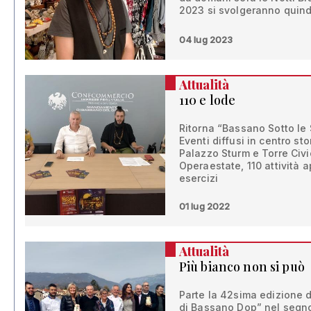
2023 si svolgeranno quind
04 lug 2023
Attualità
110 e lode
Ritorna “Bassano Sotto le St
Eventi diffusi in centro sto
Palazzo Sturm e Torre Civi
Operaestate, 110 attività a
esercizi
01 lug 2022
Attualità
Più bianco non si può
Parte la 42sima edizione d
di Bassano Dop” nel segno