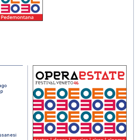
ago
op
assanesi