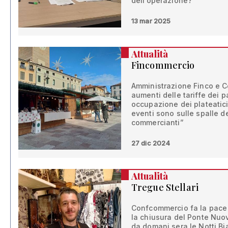
dell’operazione?”
13 mar 2025
Attualità
Fincommercio
Amministrazione Finco e Co
aumenti delle tariffe dei 
occupazione dei plateatici.
eventi sono sulle spalle 
commercianti”
27 dic 2024
Attualità
Tregue Stellari
Confcommercio fa la pace
la chiusura del Ponte Nuo
da domani sera le Notti Bi