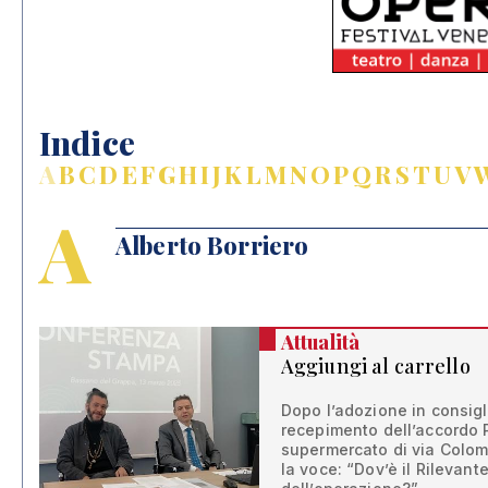
Indice
A
B
C
D
E
F
G
H
I
J
K
L
M
N
O
P
Q
R
S
T
U
V
A
Alberto Borriero
Attualità
Aggiungi al carrello
Dopo l’adozione in consigl
recepimento dell’accordo P
supermercato di via Colo
la voce: “Dov’è il Rilevant