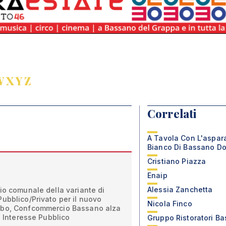
W
X
Y
Z
Correlati
A Tavola Con L'aspar
Bianco Di Bassano D
Cristiano Piazza
Enaip
Alessia Zanchetta
io comunale della variante di
ubblico/Privato per il nuovo
Nicola Finco
mbo, Confcommercio Bassano alza
e Interesse Pubblico
Gruppo Ristoratori B