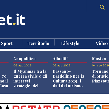
Sport
Territorio
Lifestyle
Video
Geopolitica
Attualità
Musica
06 ago 2026
05 ago 2026
04 ago 202
Il Myanmar tra la
Bassano-
Tornano 
e 70
guerra civile e gli
Bardolino per la
di Music
no il
interessi
Cultura 2029: i
Piazzott
"Casa
strategici dei
dati del turismo
Paesi vicini
aprono il
confronto veneto