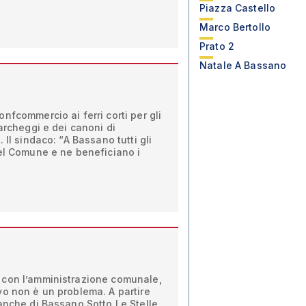
Piazza Castello
Marco Bertollo
Prato 2
Natale A Bassano
nfcommercio ai ferri corti per gli
parcheggi e dei canoni di
 Il sindaco: “A Bassano tutti gli
del Comune e ne beneficiano i
 con l’amministrazione comunale,
vo non è un problema. A partire
anche di Bassano Sotto Le Stelle