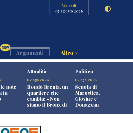
Venerdì
07 agosto 2026
NEW
Argomenti
Altro
Attualità
Politica
6
02 ago 2026
02 ago 2026
le note
Rondò Brenta, un
Scuola di
a in
quartiere che
Marostica,
o
cambia: «Non
Giovine e
siamo il Bronx di
Donazzan
Bassano, qui si
replicano alle
vive bene»
opposizioni