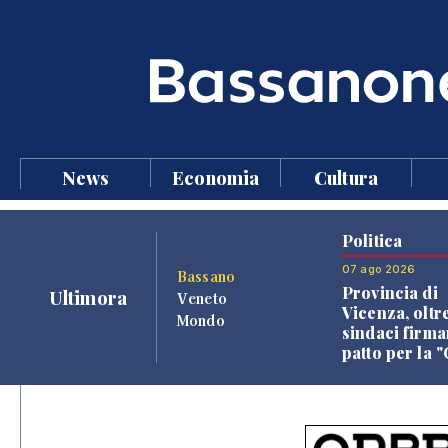
News
Economia
Cultura
Politica
07 ago 2026
Bassano
Provincia di
Ultimora
Veneto
Vicenza, oltr
Mondo
sindaci firma
patto per la 
dei Comuni"