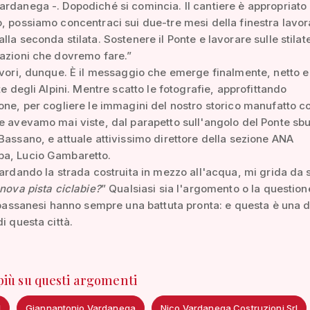
rdanega -. Dopodiché si comincia. Il cantiere è appropriato
, possiamo concentraci sui due-tre mesi della finestra lavora
lla seconda stilata. Sostenere il Ponte e lavorare sulle stilat
azioni che dovremo fare.”
avori, dunque. È il messaggio che emerge finalmente, netto e
te degli Alpini. Mentre scatto le fotografie, approfittando
one, per cogliere le immagini del nostro storico manufatto 
e avevamo mai viste, dal parapetto sull'angolo del Ponte sbu
Bassano, e attuale attivissimo direttore della sezione ANA
a, Lucio Gambaretto.
uardando la strada costruita in mezzo all'acqua, mi grida da 
 nova pista ciclabie?
” Qualsiasi sia l'argomento o la question
i bassanesi hanno sempre una battuta pronta: e questa è una d
i questa città.
 più su questi argomenti
l
Giannantonio Vardanega
Nico Vardanega Costruzioni Srl