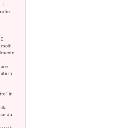
il
rafie.
 E
 molti
almente
ture
ate in
tto” in
alla
sce da