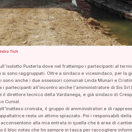
ndro Tich
ull'isolotto Pusterla dove nel frattempo i partecipanti al term
 si sono raggruppati. Oltre a sindaco e vicesindaco, per la g
 sono anche i due assessori comunali Linda Munari e Cristi
a i partecipanti all'incontro anche l'amministratore di Sis Srl
 il direttore tecnico della Vardanega, e già sindaco di Cres
o Cunial.
ell'inatteso cronista, il gruppo di amministratori e di rappres
appaltatrice resta un attimo spiazzato. Poi i responsabili della
cconsentono alla mia entrata in quella che è area di cantie
 il bloc notes che ho sempre in tasca per raccogliere infor