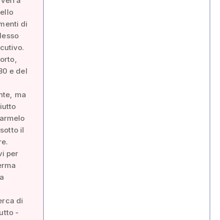
rverrà
ello
menti di
adesso
cutivo.
orto,
80 e del
onte, ma
iutto
rarmelo
otto il
re.
vi per
ferma
la
erca di
utto -