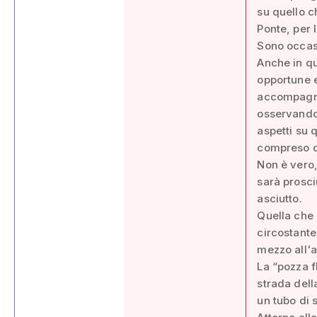
su quello c
Ponte, per 
Sono occasi
Anche in qu
opportune e
accompagnat
osservando 
aspetti su 
compreso da
Non è vero,
sarà prosci
asciutto.
Quella che 
circostante 
mezzo all'
La “pozza fl
strada dell
un tubo di 