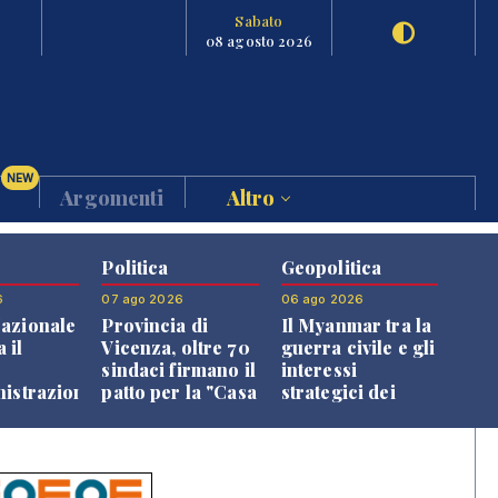
Sabato
08 agosto 2026
NEW
Argomenti
Altro
Politica
Geopolitica
6
07 ago 2026
06 ago 2026
azionale
Provincia di
Il Myanmar tra la
 il
Vicenza, oltre 70
guerra civile e gli
o
sindaci firmano il
interessi
nistrazione
patto per la "Casa
strategici dei
dei Comuni"
Paesi vicini