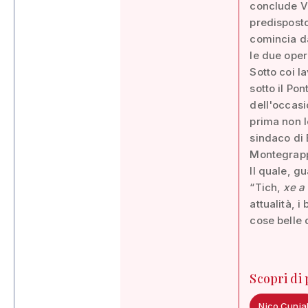
conclude Va
predisposto
comincia da
le due oper
Sotto coi l
sotto il Pon
dell'occasi
prima non l
sindaco di 
Montegrapp
Il quale, g
“Tich,
xe a
attualità, 
cose belle d
Scopri di
Nico Cunia