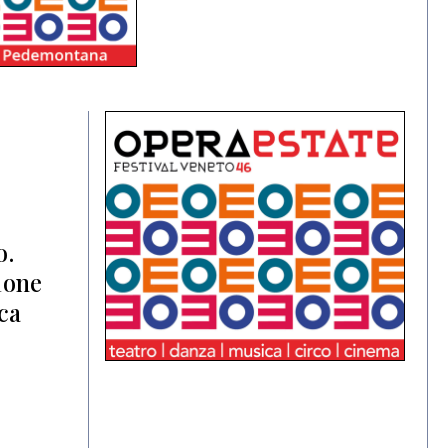
o.
ione
ca