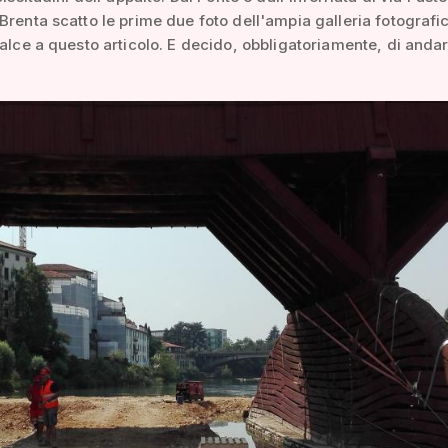
Brenta scatto le prime due foto dell'ampia galleria fotografi
calce a questo articolo. E decido, obbligatoriamente, di anda