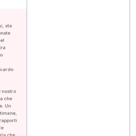
i, sta
unate
el
tra
to
iccardo
l nostro
da che
e. Un
ttimane,
rapporti
le
erla che