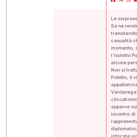
Le sorpres
Se ne rende
transitando
casualità c
momento, su
l'isolotto 
alcune per
Non si tratt
Poletto, il
appaltatric
Vardanega. 
cliccatissi
apparve sul
incontro di
rappresenta
diplomatici,
intricate vi