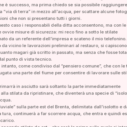
he è successo, ma prima chiedo se sia possibile raggiungere 
la “via di terra” in mezzo all'acqua, per scattare alcune fotog
oni che non si presentano tutti i giorni.
esto caso i responsabili della ditta acconsentono, ma con le
 ovvie misure di sicurezza: mi reco fino a sotto le stilate
o da un referente dell'impresa e scateno il mio telefonino.
da vicino le lavorazioni preliminari al restauro, si capiscono
quanto magari già scritto in passato, ma senza che fosse tot
l punto di vista tecnico.
 intanto, come condiviso dal “pensiero comune”, che con le 
ugata una parte del fiume per consentire di lavorare sulle stil
rimarrà in asciutto sarà soltanto la parte immediatamente
alla stilata da ripristinare, che diventerà una specie di “isolo
acqua.
uviale” sulla parte est del Brenta, delimitata dall'isolotto e d
a tura, continuerà a far scorrere acqua, che entra e quindi e
scarico.