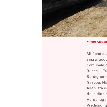
Foto Alessa
Mi fiondo s
sopralluogo
comunale ci
Busnelli. Tr
Bordignon e
Grappa, Nic
Alla vista d
della ditta 
Vardanega a
Predispongo