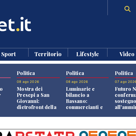
Sport
Territorio
Lifestyle
Video
Politica
Politica
Politica
08 ago 2026
08 ago 2026
07 ago 202
o
Mostra dei
Luminarie e
Futuro N
r
Presepi a San
bilancio a
conferma
Giovanni:
Bassano:
sostegn
dietrofront della
commercianti e
all'ammi
giunta e critiche
cittadini verso
Finco
dell'opposizione
una quota
volontaria