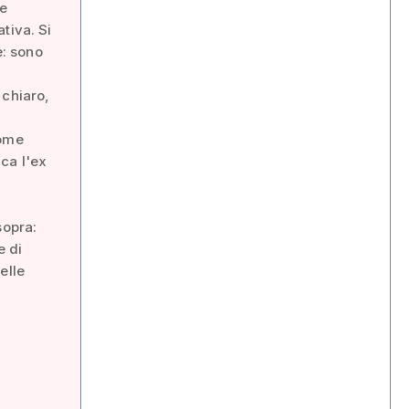
 e
tiva. Si
e: sono
 chiaro,
come
ca l'ex
sopra:
e di
elle