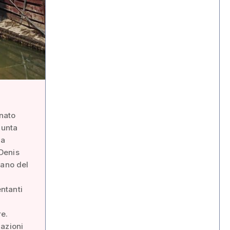
inato
iunta
na
 Denis
pano del
entanti
re.
mazioni