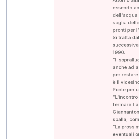
Attorno all
essendo anc
dell'acqua 
soglia dell
pronti per 
Si tratta da
successivam
1990.
“Il soprall
anche ad al
per restare
è il vicesi
Ponte per u
“L'incontro
fermare l'a
Giannantoni
spalla, com
“La prossim
eventuali o