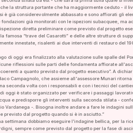
a seconda stilata da est - che sarà la prima sulla quale si inte
he la struttura portante che ha maggiormente ceduto - il liv
si è già considerevolmente abbassato e sono affiorati gli ele
e fondazioni già monitorati con le ispezioni subacquee, ma 
l'ispezione diretta preliminare come previsto dal progetto ese
lla famosa “trave del Casarotti” e delle altre strutture di supp
ente innestate, risalenti ai due interventi di restauro del 19
uogo di oggi era finalizzato alla valutazione sulle spalle del P
cune riflessioni sulle parti delle fondamenta affiorate all'asc
 coerenti a quanto previsto dal progetto esecutivo”. A dichia
ndaco Campagnolo, che assieme all'assessore Munari ritorna s
na seconda volta con i responsabili e con i tecnici del cantie
 di oggi è stato organizzato per verificare i passaggi lavorati
cqua e predisporre gli interventi sulla seconda stilata - con
o Vardanega -. Bisogna inoltre andare a fare le indagini sul
e previsto dal progetto quando si è in asciutto.”
a settimana dobbiamo eseguire l'indagine bellica, per la ric
rdigni, sempre come previsto dal progetto per la fase di asci