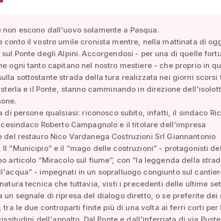
e non escono dall'uovo solamente a Pasqua.
 conto il vostro umile cronista mentre, nella mattinata di ogg
 sul Ponte degli Alpini. Accorgendosi - per una di quelle fort
he ogni tanto capitano nel nostro mestiere - che proprio in qu
lla sottostante strada della tura realizzata nei giorni scorsi 
Pusterla e il Ponte, stanno camminando in direzione dell'isolot
sone.
a di persone qualsiasi: riconosco subito, infatti, il sindaco R
 vicesindaco Roberto Campagnolo e il titolare dell'impresa
e del restauro Nico Vardanega Costruzioni Srl Giannantonio
Il “Municipio” e il “mago delle costruzioni” - protagonisti de
mo articolo “Miracolo sul fiume”, con “la leggenda della stra
l'acqua” - impegnati in un sopralluogo congiunto sul cantier
 natura tecnica che tuttavia, visti i precedenti delle ultime se
 un segnale di ripresa del dialogo diretto, o se preferite dei 
 tra le due controparti finite più di una volta ai ferri corti per 
cissitudini dell'appalto. Dal Ponte e dall'inferriata di via Pust