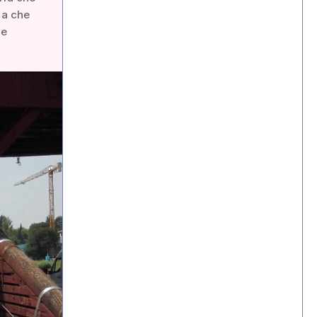
ca che
re