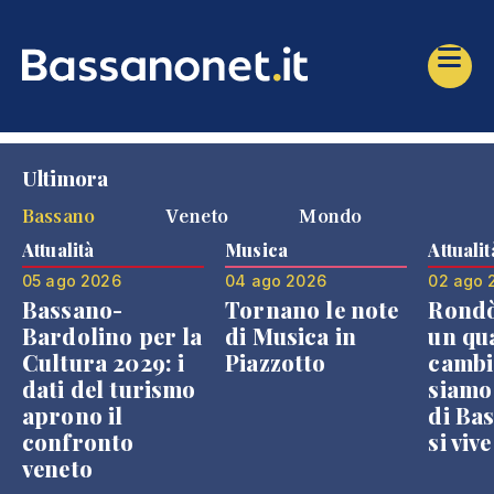
Ultimora
Bassano
Veneto
Mondo
Attualità
Musica
Attualit
05 ago 2026
04 ago 2026
02 ago 
Bassano-
Tornano le note
Rondò
Bardolino per la
di Musica in
un qu
Cultura 2029: i
Piazzotto
cambi
dati del turismo
siamo
aprono il
di Bas
confronto
si viv
veneto