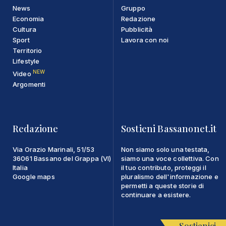
News
Gruppo
Economia
Redazione
Cultura
Pubblicità
Sport
Lavora con noi
Territorio
Lifestyle
NEW
Video
Argomenti
Redazione
Sostieni Bassanonet.it
Via Orazio Marinali, 51/53
Non siamo solo una testata,
36061 Bassano del Grappa (VI)
siamo una voce collettiva. Con
Italia
il tuo contributo, proteggi il
Google maps
pluralismo dell'informazione e
permetti a queste storie di
continuare a esistere.
Sostienici