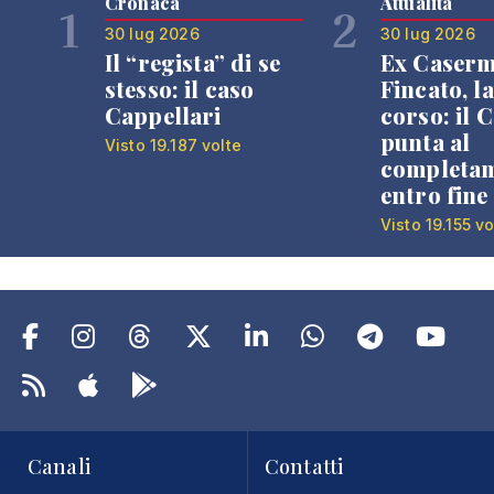
Cronaca
Attualità
1
2
30 lug 2026
30 lug 2026
Il “regista” di se
Ex Caser
stesso: il caso
Fincato, la
Cappellari
corso: il
punta al
Visto 19.187 volte
completa
entro fine
Visto 19.155 vo
Canali
Contatti