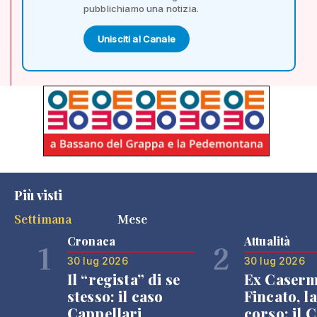
pubblichiamo una notizia.
Unisciti al Canale
Più visti
Settimana
Mese
Cronaca
Attualità
1
2
30 lug 2026
30 lug 2026
Il “regista” di se
Ex Caser
stesso: il caso
Fincato, la
Cappellari
corso: il