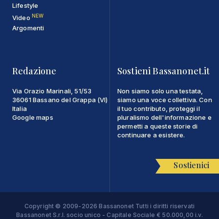
Lifestyle
NEW
Video
Argomenti
Redazione
Sostieni Bassanonet.it
Via Orazio Marinali, 51/53
Non siamo solo una testata,
36061 Bassano del Grappa (VI)
siamo una voce collettiva. Con
Italia
il tuo contributo, proteggi il
Google maps
pluralismo dell'informazione e
permetti a queste storie di
continuare a esistere.
Sostienici
Copyright © 2009-2026 Bassanonet Tutti i diritti riservati
Bassanonet S.r.l. socio unico - Capitale Sociale € 50.000,00 i.v.