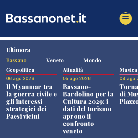
Ultimora
Bassano
Veneto
Mondo
Geopolitica
Attualità
Musica
06 ago 2026
05 ago 2026
04 ago 
Il Myanmar tra
Bassano-
Torna
la guerra civile e
Bardolino per la
di Mus
gli interessi
Cultura 2029: i
Piazz
strategici dei
dati del turismo
Paesi vicini
aprono il
confronto
veneto