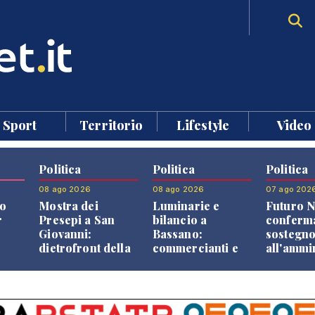
Sport
Territorio
Lifestyle
Video
Politica
Politica
Politica
08 ago 2026
08 ago 2026
07 ago 202
o
Mostra dei
Luminarie e
Futuro N
r
Presepi a San
bilancio a
conferma
Giovanni:
Bassano:
sostegn
dietrofront della
commercianti e
all'ammi
giunta e critiche
cittadini verso
Finco
dell'opposizione
una quota
volontaria