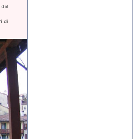
 del
i di