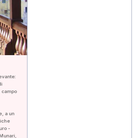
evante:
di
el campo
e, a un
fiche
uro -
 Munari,