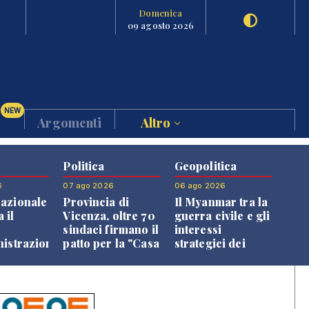
Domenica
09 agosto 2026
NEW
Argomenti
Altro
Politica
Geopolitica
6
07 ago 2026
06 ago 2026
azionale
Provincia di
Il Myanmar tra la
 il
Vicenza, oltre 70
guerra civile e gli
o
sindaci firmano il
interessi
nistrazione
patto per la "Casa
strategici dei
dei Comuni"
Paesi vicini