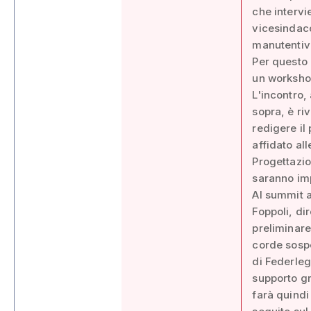
che intervi
vicesindac
manutentiv
Per questo 
un workshop
L'incontro,
sopra, è ri
redigere il
affidato al
Progettazio
saranno imp
Al summit al
Foppoli, di
preliminare
corde sospe
di Federleg
supporto gr
farà quindi 