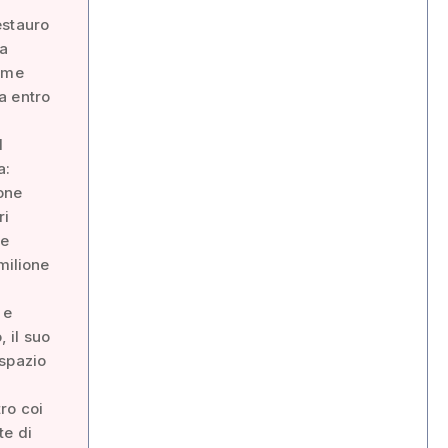
estauro
la
come
a entro
l
a:
ione
ri
ne
milione
 e
 il suo
 spazio
ro coi
te di