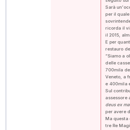
seguito sul
Sarà un'occ
per il qual
sovrintende
ricorda il 
il 2015, alm
E per quant
restauro de
“Siamo a ol
delle casse
700mila del
Veneto, a f
e 400mila 
Sul contrib
assessore a
deus ex ma
per avere d
Ma questa è
tre Re Magi