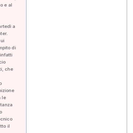
o e al
artedì a
ter.
cui
mpito di
nfatti
cio
ti, che
o
nizione
 le
ntanza
o
ecnico
to il