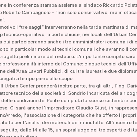
ene in conferenza stampa assieme al sindaco Riccardo Polett
o Roberto Campagnolo - “non solo conservativo, ma in ottica
a”.
motivo i “tre saggi” interverranno nella tarda mattinata di m
 tecnico-operativo, a porte chiuse, nei locali dell'Urban Cen
 a cui parteciperanno anche i tre amministratori comunali di 
volto in particolar modo ai tecnici comunali che avranno il co
 progetto preliminare del restauro. L'importante compito sarà i
le professionalità interne del Comune: cinque tecnici dell'Uffi
ne dell'Area Lavori Pubblici, di cui tre laureati e due diploma
iegati a tempo pieno allo scopo.
l'Urban Center prenderà inoltre parte, tra gli altri, l'ing. Dari
rettore tecnico della società di Sondrio incaricata della ricog
 delle condizioni del Ponte compiuta lo scorso settembre con
se. Ci sarà anche l'imprenditore Claudio Giust, in rapprese
noArredo, l'associazione di categoria che ha offerto il propri
atuito per l'analisi dei materiali del manufatto. All'incontro t
seguito, dalle 14 alle 15, un sopralluogo dei tre esperti e di tut