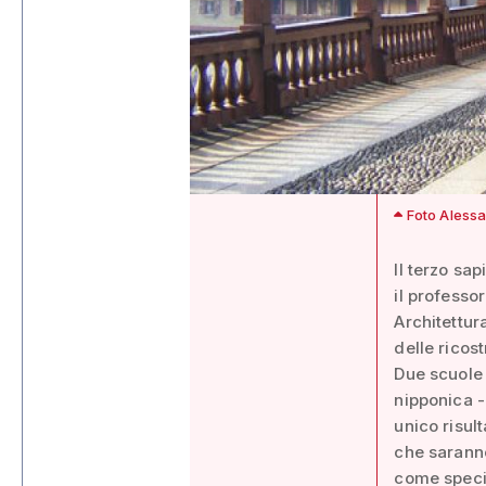
Foto Alessa
Il terzo sa
il professo
Architettur
delle ricos
Due scuole 
nipponica -
unico risult
che saranno
come specif