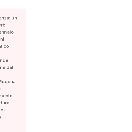
enza: un
erò
ennaio.
ni
atico
ande
one del
o Modena
i
imento
ttura
 di
a