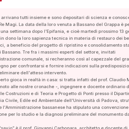
, arrivano tutti insieme e sono depositari di scienza e conosc
Re Magi. La data della loro venuta a Bassano del Grappa è p
una settimana dopo l'Epifania, e cioè martedì prossimo 13 g
in dono la loro sapienza tecnica in materia di restauro dei be
ici, a beneficio del progetto di ripristino e consolidamento st
 Bassano. Tre fra i massimi esperti del settore, invitati
strazione comunale, si recheranno così al capezzale del gr
egno per confrontarsi e fornire indicazioni sulla predisposizi
eliminare dell'atteso intervento.
erto gioca in realtà in casa: si tratta infatti del prof. Claudi
noto alle nostre cronache -, ingegnere e docente ordinario d
le Costruzioni e di Teoria e Progetto di Ponti presso il Dipart
ia Civile, Edile ed Ambientale dell'Università di Padova, stru
e l'Amministrazione bassanese ha stipulato una convenzione
one per lo studio e la diagnosi preliminare del monumento d
“savio” è il prof. Giovanni Carbonara, architetto e docente di