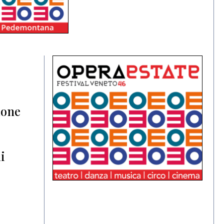
ione
i