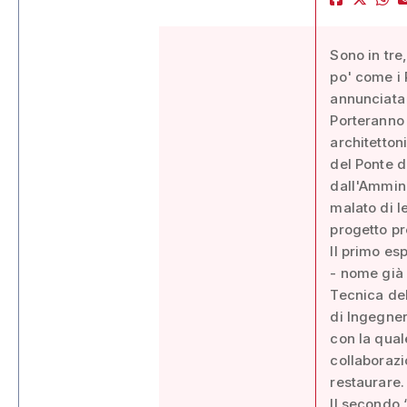
Sono in tre
po' come i 
annunciata 
Porteranno 
architetton
del Ponte di
dall'Ammini
malato di l
progetto pr
Il primo esp
- nome già 
Tecnica del
di Ingegner
con la qual
collaborazi
restaurare.
Il secondo 