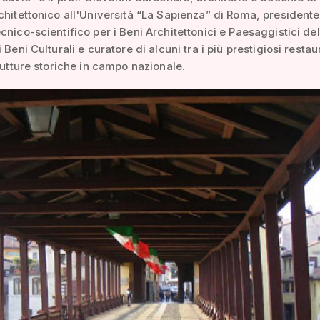
chitettonico all'Università “La Sapienza” di Roma, presidente
cnico-scientifico per i Beni Architettonici e Paesaggistici del
 Beni Culturali e curatore di alcuni tra i più prestigiosi restaur
trutture storiche in campo nazionale.