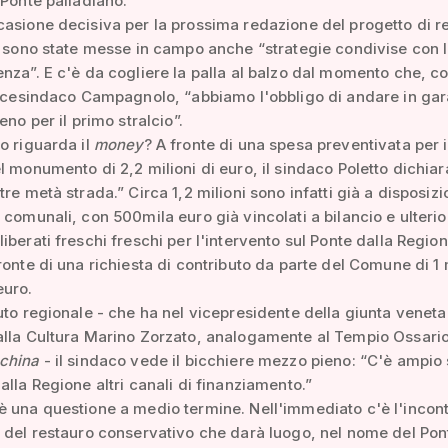
 Ponte palladiano.
asione decisiva per la prossima redazione del progetto di r
e sono state messe in campo anche “strategie condivise con 
nza”. E c'è da cogliere la palla al balzo dal momento che, 
vicesindaco Campagnolo, “abbiamo l'obbligo di andare in gar
eno per il primo stralcio”.
o riguarda il
money
? A fronte di una spesa preventivata per i
l monumento di 2,2 milioni di euro, il sindaco Poletto dichiar
tre metà strada.” Circa 1,2 milioni sono infatti già a disposiz
 comunali, con 500mila euro già vincolati a bilancio e ulterio
iberati freschi freschi per l'intervento sul Ponte dalla Regio
ronte di una richiesta di contributo da parte del Comune di 1 
euro.
uto regionale - che ha nel vicepresidente della giunta veneta
lla Cultura Marino Zorzato, analogamente al Tempio Ossario,
china
- il sindaco vede il bicchiere mezzo pieno: “C'è ampio
alla Regione altri canali di finanziamento.”
 una questione a medio termine. Nell'immediato c'è l'incont
 del restauro conservativo che darà luogo, nel nome del Pon