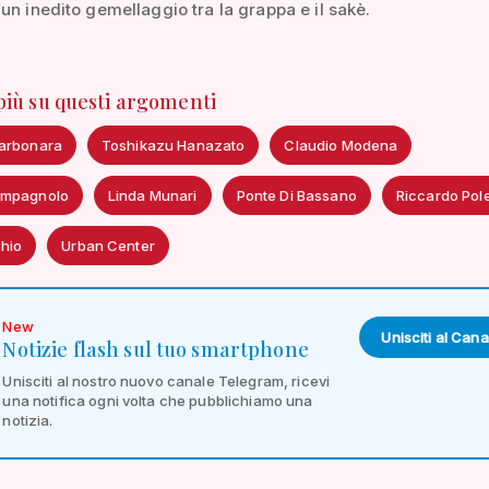
un inedito gemellaggio tra la grappa e il sakè.
 più su questi argomenti
arbonara
Toshikazu Hanazato
Claudio Modena
ampagnolo
Linda Munari
Ponte Di Bassano
Riccardo Pole
hio
Urban Center
New
Unisciti al Cana
Notizie flash sul tuo smartphone
Unisciti al nostro nuovo canale Telegram, ricevi
una notifica ogni volta che pubblichiamo una
notizia.