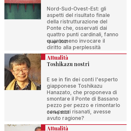
Nord-Sud-Ovest-Est: gli
aspetti del risultato finale
della ristrutturazione del
Ponte che, osservati dai
quattro punti cardinali, fanno
quantomeno invocare il
15 apr 2021
diritto alla perplessità
Attualità
Toshikazu nostri
E se in fin dei conti l'esperto
giapponese Toshikazu
Hanazato, che proponeva di
smontare il Ponte di Bassano
pezzo per pezzo e rimontarlo
con pezzi risanati, avesse
06 feb 2021
avuto ragione?
Attualità