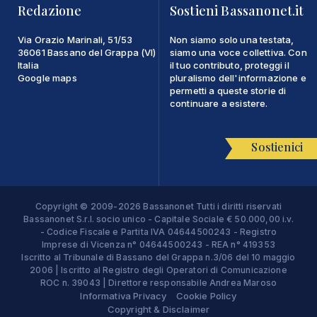
Redazione
Sostieni Bassanonet.it
Via Orazio Marinali, 51/53
Non siamo solo una testata,
36061 Bassano del Grappa (VI)
siamo una voce collettiva. Con
Italia
il tuo contributo, proteggi il
Google maps
pluralismo dell'informazione e
permetti a queste storie di
continuare a esistere.
Sostienici
Copyright © 2009-2026 Bassanonet Tutti i diritti riservati
Bassanonet S.r.l. socio unico - Capitale Sociale € 50.000,00 i.v.
- Codice Fiscale e Partita IVA 04644500243 - Registro
Imprese di Vicenza n° 04644500243 - REA n° 419353
Iscritto al Tribunale di Bassano del Grappa n.3/06 del 10 maggio
2006 | Iscritto al Registro degli Operatori di Comunicazione
ROC n. 39043 | Direttore responsabile Andrea Maroso
Informativa Privacy
Cookie Policy
Copyright & Disclaimer