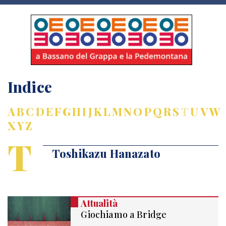
Indice
A
B
C
D
E
F
G
H
I
J
K
L
M
N
O
P
Q
R
S
T
U
V
W
X
Y
Z
T
Toshikazu Hanazato
Attualità
Giochiamo a Bridge