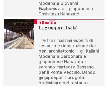
Modena e Giovanni
Carbonara e il giapponese
13 gen 2015
Toshikazu Hanazato
Attualità
La grappa e il sakè
Tre fra i massimi esperti di
restauro e ricostruzione dei
beni architettonici - gli italiani
Modena e Carbonara e il
giapponese Hanazato -
saranno martedì a Bassano
per il Ponte Vecchio. Dando
gli input per il progetto
09 gen 2015
preliminare del restauro