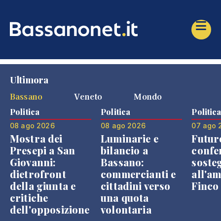
Ultimora
Bassano
Veneto
Mondo
Politica
Politica
Politic
08 ago 2026
08 ago 2026
07 ago 
Mostra dei
Luminarie e
Futur
Presepi a San
bilancio a
confe
Giovanni:
Bassano:
soste
dietrofront
commercianti e
all'a
della giunta e
cittadini verso
Finco
critiche
una quota
dell'opposizione
volontaria