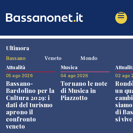
Ultimora
Bassano
Veneto
Mondo
Attualità
Musica
Attualit
05 ago 2026
04 ago 2026
02 ago 
Bassano-
Tornano le note
Rondò
Bardolino per la
di Musica in
un qu
Cultura 2029: i
Piazzotto
cambi
dati del turismo
siamo
aprono il
di Bas
confronto
si viv
veneto