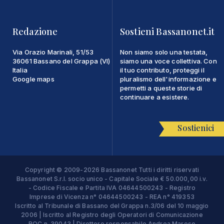
Redazione
Sostieni Bassanonet.it
Via Orazio Marinali, 51/53
Non siamo solo una testata,
36061 Bassano del Grappa (VI)
siamo una voce collettiva. Con
Italia
il tuo contributo, proteggi il
Google maps
pluralismo dell'informazione e
permetti a queste storie di
continuare a esistere.
Sostienici
Copyright © 2009-2026 Bassanonet Tutti i diritti riservati
Bassanonet S.r.l. socio unico - Capitale Sociale € 50.000,00 i.v.
- Codice Fiscale e Partita IVA 04644500243 - Registro
Imprese di Vicenza n° 04644500243 - REA n° 419353
Iscritto al Tribunale di Bassano del Grappa n.3/06 del 10 maggio
2006 | Iscritto al Registro degli Operatori di Comunicazione
ROC n. 39043 | Direttore responsabile Andrea Maroso