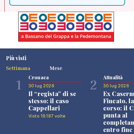
Più visti
Settimana
Mese
Cronaca
Attualità
1
2
30 lug 2026
30 lug 2026
Il “regista” di se
Ex Caser
stesso: il caso
Fincato, la
Cappellari
corso: il
punta al
Visto 19.187 volte
completa
entro fine