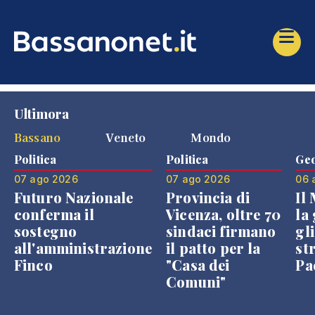
Ultimora
Bassano
Veneto
Mondo
Politica
Politica
Geo
07 ago 2026
07 ago 2026
06 
Futuro Nazionale
Provincia di
Il
conferma il
Vicenza, oltre 70
la 
sostegno
sindaci firmano
gli
all'amministrazione
il patto per la
st
Finco
"Casa dei
Pae
Comuni"