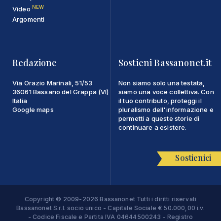
NEW
Video
Argomenti
Redazione
Sostieni Bassanonet.it
Via Orazio Marinali, 51/53
Non siamo solo una testata,
36061 Bassano del Grappa (VI)
siamo una voce collettiva. Con
Italia
il tuo contributo, proteggi il
Google maps
pluralismo dell'informazione e
permetti a queste storie di
continuare a esistere.
Sostienici
Copyright © 2009-2026 Bassanonet Tutti i diritti riservati
Bassanonet S.r.l. socio unico - Capitale Sociale € 50.000,00 i.v.
- Codice Fiscale e Partita IVA 04644500243 - Registro