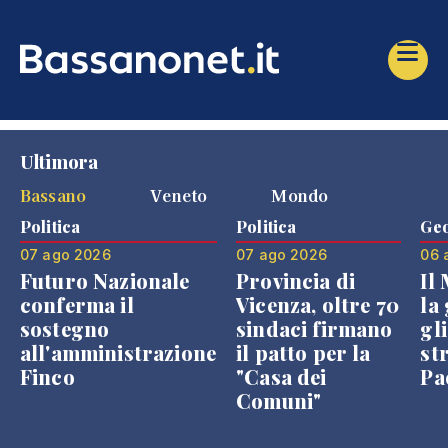
Ultimora
Bassano
Veneto
Mondo
Politica
Politica
Geo
07 ago 2026
07 ago 2026
06 
Futuro Nazionale
Provincia di
Il
conferma il
Vicenza, oltre 70
la 
sostegno
sindaci firmano
gli
all'amministrazione
il patto per la
st
Finco
"Casa dei
Pae
Comuni"