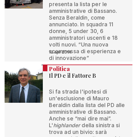
presenta la lista per le
amministrative di Bassano.
Senza Beraldin, come
annunciato. In squadra 11
donne, 5 under 30, 6
amministratori uscenti e 18
volti nuovi. “Una nuova
scommessa di esperienza e
12 apr 2014
di innovazione”
Politica
Il PD e il Fattore B
Si fa strada l'ipotesi di
un'esclusione di Mauro
Beraldin dalla lista del PD alle
amministrative di Bassano.
Anche se “mai dire mai”.
L'
highlander
della sinistra si
trova ad un bivio: sarà