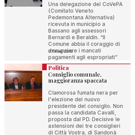
Una delegazione del CoVePA
(Comitato Veneto
Pedemontana Alternativa)
ricevuta in municipio a
Bassano agli assessori
Bernardi e Beraldin. “Il
Comune abbia il coraggio di
denunciare i mancati
07 mag 2013
pagamenti agli espropriati”
Politica
Consiglio comunale,
maggioranza spaccata
Clamorosa fumata nera per
l'elezione del nuovo
presidente del consiglio. Non
passa la candidata Cavalli,
proposta dal PD. Decisive le
astensioni dei tre consiglieri
di Città Vostra, di Sandonà