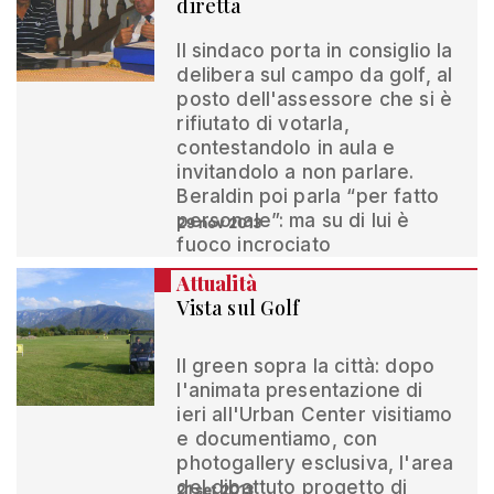
diretta
Il sindaco porta in consiglio la
delibera sul campo da golf, al
posto dell'assessore che si è
rifiutato di votarla,
contestandolo in aula e
invitandolo a non parlare.
Beraldin poi parla “per fatto
personale”: ma su di lui è
29 nov 2013
fuoco incrociato
Attualità
Vista sul Golf
Il green sopra la città: dopo
l'animata presentazione di
ieri all'Urban Center visitiamo
e documentiamo, con
photogallery esclusiva, l'area
del dibattuto progetto di
21 set 2013