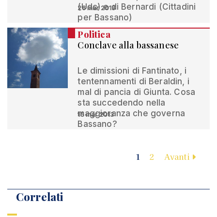
(Udc) e di Bernardi (Cittadini
26 mar 2013
per Bassano)
Politica
Conclave alla bassanese
Le dimissioni di Fantinato, i
tentennamenti di Beraldin, i
mal di pancia di Giunta. Cosa
sta succedendo nella
maggioranza che governa
15 mar 2013
Bassano?
1
2
Avanti
Correlati