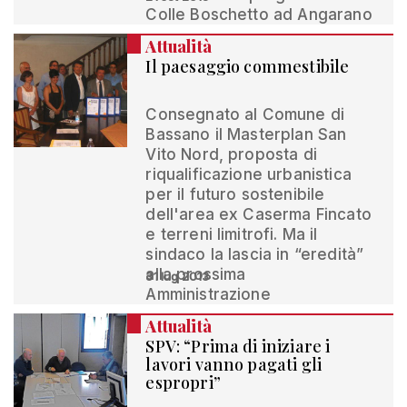
Colle Boschetto ad Angarano
Attualità
Il paesaggio commestibile
Consegnato al Comune di
Bassano il Masterplan San
Vito Nord, proposta di
riqualificazione urbanistica
per il futuro sostenibile
dell'area ex Caserma Fincato
e terreni limitrofi. Ma il
sindaco la lascia in “eredità”
alla prossima
31 lug 2013
Amministrazione
Attualità
SPV: “Prima di iniziare i
lavori vanno pagati gli
espropri”