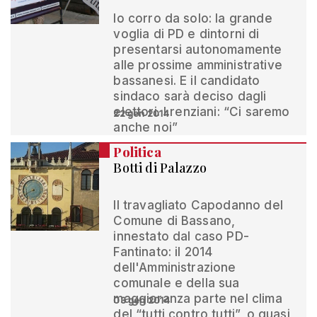
Io corro da solo: la grande
voglia di PD e dintorni di
presentarsi autonomamente
alle prossime amministrative
bassanesi. E il candidato
sindaco sarà deciso dagli
elettori. I renziani: “Ci saremo
22 gen 2014
anche noi”
Politica
Botti di Palazzo
Il travagliato Capodanno del
Comune di Bassano,
innestato dal caso PD-
Fantinato: il 2014
dell'Amministrazione
comunale e della sua
maggioranza parte nel clima
03 gen 2014
del “tutti contro tutti”, o quasi