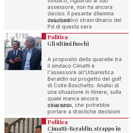
sindaco, riguardo al suo
assessore, non ha ancora
deciso. Il pesante dilemma
del direttivo straordinario del
03 dic 2013
Pd di questa sera
Politica
Gli ultimi fuochi
A proposito della querelle tra
il sindaco Cimatti e
l'assessore all'Urbanistica
Beraldin sul progetto del golf
di Colle Boschetto. Analisi di
una situazione in itinere, sulla
quale manca ancora
chiarezza, che potrebbe
02 dic 2013
portare a drastiche decisioni
Politica
Cimatti-Beraldin, strappo in