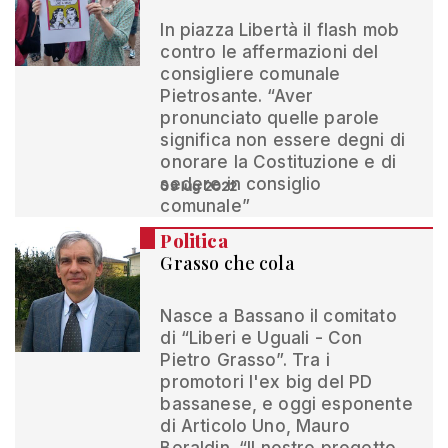
In piazza Libertà il flash mob
contro le affermazioni del
consigliere comunale
Pietrosante. “Aver
pronunciato quelle parole
significa non essere degni di
onorare la Costituzione e di
sedere in consiglio
09 lug 2022
comunale”
Politica
Grasso che cola
Nasce a Bassano il comitato
di “Liberi e Uguali - Con
Pietro Grasso”. Tra i
promotori l'ex big del PD
bassanese, e oggi esponente
di Articolo Uno, Mauro