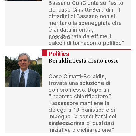
Bassano ConGiunta sull'esito
del caso Cimatti-Beraldin. “I
cittadini di Bassano non si
meritano la sceneggiata che
è andata in onda,
condizionata da effimeri
10 dic 2013
calcoli di tornaconto politico"
Politica
Beraldin resta al suo posto
Caso Cimatti-Beraldin,
trovata una soluzione di
compromesso. Dopo un
“incontro chiarificatore”,
l'assessore mantiene la
delega all'Urbanistica e si
impegna “a consultarsi col
sindaco prima di qualsiasi
09 dic 2013
iniziativa o dichiarazione”