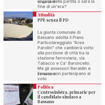
ancora della partita o sarà la
10 apr 2014
fine di un'era?
Attualità
PPE senza il PD
La giunta comunale di
Bassano adotta il Piano
Particolareggiato “Area
Parolini” che cambierà volto
alla porzione di città tra la
stazione ferroviaria, via
Tabacco e Ca' Baroncello.
Ma gli assessori Beraldin e
Ferraro non partecipano al
25 feb 2014
voto
Politica
Centrosinistra, primarie per
il candidato sindaco a
Bassano