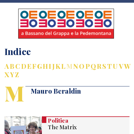
Indice
A
B
C
D
E
F
G
H
I
J
K
L
M
N
O
P
Q
R
S
T
U
V
W
X
Y
Z
M
Mauro Beraldin
Politica
The Matrix