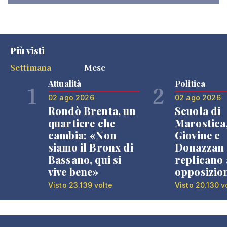
Più visti
Settimana
Mese
Attualità
Politica
1
2
02 ago 2026
02 ago 2026
Rondò Brenta, un
Scuola di
quartiere che
Marostica
cambia: «Non
Giovine e
siamo il Bronx di
Donazzan
Bassano, qui si
replicano 
vive bene»
opposizio
Visto 23.139 volte
Visto 20.130 v