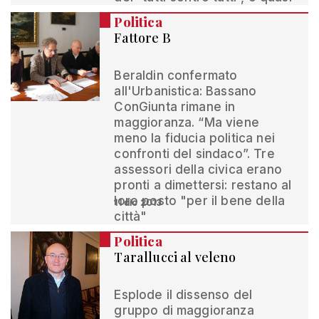
Politica
Fattore B
Beraldin confermato
all'Urbanistica: Bassano
ConGiunta rimane in
maggioranza. “Ma viene
meno la fiducia politica nei
confronti del sindaco”. Tre
assessori della civica erano
pronti a dimettersi: restano al
loro posto "per il bene della
11 dic 2013
città"
Politica
Tarallucci al veleno
Esplode il dissenso del
gruppo di maggioranza